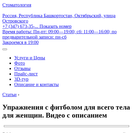
Стоматология
Россия, Республика Башкортостан, Октябрьский, улица
Островского
+7 (347) 673-35-...
Показать номер
Время работы: Пн-пт: 09:00—19:00; сб: 11:00—16:00; по
предварительной записи: пн-сб
Закроемся в 19:00
Услуги и Цены
Фото
Отзывы
Прайс-лист
3D-тур
Описание и контакты
Статьи
›
Упражнения с фитболом для всего тела
для женщин. Видео с описанием