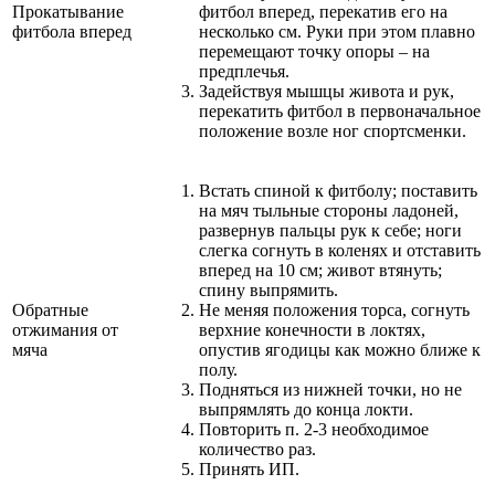
Прокатывание
фитбол вперед, перекатив его на
фитбола вперед
несколько см. Руки при этом плавно
перемещают точку опоры – на
предплечья.
Задействуя мышцы живота и рук,
перекатить фитбол в первоначальное
положение возле ног спортсменки.
Встать спиной к фитболу; поставить
на мяч тыльные стороны ладоней,
развернув пальцы рук к себе; ноги
слегка согнуть в коленях и отставить
вперед на 10 см; живот втянуть;
спину выпрямить.
Обратные
Не меняя положения торса, согнуть
отжимания от
верхние конечности в локтях,
мяча
опустив ягодицы как можно ближе к
полу.
Подняться из нижней точки, но не
выпрямлять до конца локти.
Повторить п. 2-3 необходимое
количество раз.
Принять ИП.