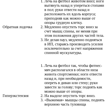
Лечь на фитбол животом вниз; ноги
вытянуть назад и упереться стопами
в пол; руки отвести назад и
расположить их вдоль корпуса;
приподняв как можно выше от
опоры грудную клетку.
Обратная лодочка
Медленно опустить торс вниз за
счет мышц спины, не меняя при
этом положения других частей тела.
Не делая пауз, медленно подняться
в ИП, стараясь производить усилия
исключительно за счет напряжения
спинной мускулатуры.
Лечь на фитбол так, чтобы фитнес-
мяч располагался в области низа
живота спортсменки; ноги отвести
назад и, при необходимости,
опереть в диван или стену; руки
завести за голову; торс поднять как
можно выше от опоры.
Гиперэкстензия
На выдохе опустить торс вниз.
«Выжимая» мышцы спины, поднять
верхнюю часть туловища