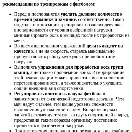
рекомендации по тренировкам с фитболом:
Перед и после занятия
уделять должное количество
времени разминке и заминке
, соответственно. Такой
подход к организации тренировок позволит девушке,
вне зависимости от уровня выбранной нагрузки,
минимизировать боль в мышцах после их проработки на
мяче.
Во время выполнения упражнений
делать акцент на
качеств
о, а не на скорость, стараясь максимально
прочувствовать работу мускулов при любом типе
нагрузок.
Выполнять
упражнения для проработки всех групп
мышц
, а не только проблемной зоны. Игнорирование
этой рекомендации может привести к возникновению
перетренированности, а также значительно ухудшить
общий внешний вид спортсменки.
Регулировать плотность надува фитбола
в
зависимости от физической подготовки девушки. Чем
мяч надут сильнее, тем выше уровень сложности
выполнения упражнений на нем. Во время первых
занятий рекомендуется слегка сдуть спортивный снаряд,
предоставив таким образом организму постепенно
привыкать к физической нагрузке.
Для достижения поставленного результата в кратчайшие