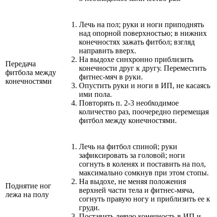
Лечь на пол; руки и ноги приподнять
над опорной поверхностью; в нижних
конечностях зажать фитбол; взгляд
направить вверх.
На выдохе синхронно приблизить
Передача
конечности друг к другу. Переместить
фитбола между
фитнес-мяч в руки.
конечностями
Опустить руки и ноги в ИП, не касаясь
ими пола.
Повторять п. 2-3 необходимое
количество раз, поочередно перемещая
фитбол между конечностями.
Лечь на фитбол спиной; руки
зафиксировать за головой; ноги
согнуть в коленях и поставить на пол,
максимально сомкнув при этом стопы.
На выдохе, не меняя положения
Поднятие ног
верхней части тела и фитнес-мяча,
лежа на полу
согнуть правую ногу и приблизить ее к
груди.
Поставить левую конечность в ИП и