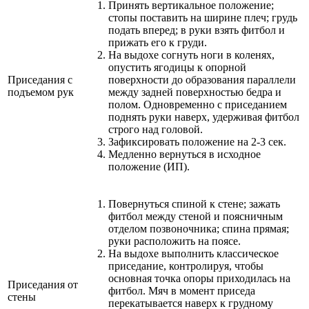
Принять вертикальное положение;
стопы поставить на ширине плеч; грудь
подать вперед; в руки взять фитбол и
прижать его к груди.
На выдохе согнуть ноги в коленях,
опустить ягодицы к опорной
Приседания с
поверхности до образования параллели
подъемом рук
между задней поверхностью бедра и
полом. Одновременно с приседанием
поднять руки наверх, удерживая фитбол
строго над головой.
Зафиксировать положение на 2-3 сек.
Медленно вернуться в исходное
положение (ИП).
Повернуться спиной к стене; зажать
фитбол между стеной и поясничным
отделом позвоночника; спина прямая;
руки расположить на поясе.
На выдохе выполнить классическое
приседание, контролируя, чтобы
основная точка опоры приходилась на
Приседания от
фитбол. Мяч в момент приседа
стены
перекатывается наверх к грудному