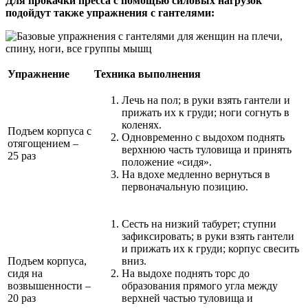
Для прокачки пресса с помощью силовых нагрузок
подойдут также упражнения с гантелями:
Упражнение
Техника выполнения
Лечь на пол; в руки взять гантели и
прижать их к груди; ноги согнуть в
коленях.
Подъем корпуса с
Одновременно с выдохом поднять
отягощением –
верхнюю часть туловища и принять
25 раз
положение «сидя».
На вдохе медленно вернуться в
первоначальную позицию.
Сесть на низкий табурет; ступни
зафиксировать; в руки взять гантели
и прижать их к груди; корпус свесить
Подъем корпуса,
вниз.
сидя на
На выдохе поднять торс до
возвышенности –
образования прямого угла между
20 раз
верхней частью туловища и