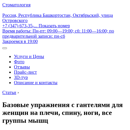
Стоматология
Россия, Республика Башкортостан, Октябрьский, улица
Островского
+7 (347) 673-35-...
Показать номер
Время работы: Пн-пт: 09:00—19:00; сб: 11:00—16:00; по
предварительной записи: пн-сб
Закроемся в 19:00
Услуги и Цены
Фото
Отзывы
Прайс-лист
3D-тур
Описание и контакты
Статьи
›
Базовые упражнения с гантелями для
женщин на плечи, спину, ноги, все
группы мышц