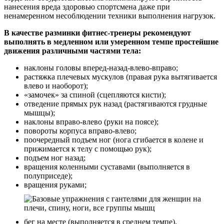
нанесения вреда здоровью спортсмена даже при
ненамеренном несоблюдении техники выполнения нагрузок.
В качестве разминки фитнес-тренеры рекомендуют
выполнять в медленном или умеренном темпе простейшие
движения различными частями тела:
наклоны головы вперед-назад-влево-вправо;
растяжка плечевых мускулов (правая рука вытягивается
влево и наоборот);
«замочек» за спиной (сцепляются кисти);
отведение прямых рук назад (растягиваются грудные
мышцы);
наклоны вправо-влево (руки на поясе);
повороты корпуса вправо-влево;
поочередный подъем ног (нога сгибается в колене и
прижимается к телу с помощью рук);
подъем ног назад;
вращения коленными суставами (выполняется в
полуприседе);
вращения руками;
бег на месте (выполняется в среднем темпе).