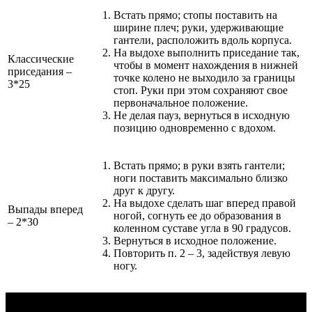
Встать прямо; стопы поставить на
ширине плеч; руки, удерживающие
гантели, расположить вдоль корпуса.
На выдохе выполнить приседание так,
Классические
чтобы в момент нахождения в нижней
приседания –
точке колено не выходило за границы
3*25
стоп. Руки при этом сохраняют свое
первоначальное положение.
Не делая пауз, вернуться в исходную
позицию одновременно с вдохом.
Встать прямо; в руки взять гантели;
ноги поставить максимально близко
друг к другу.
На выдохе сделать шаг вперед правой
Выпады вперед
ногой, согнуть ее до образования в
– 2*30
коленном суставе угла в 90 градусов.
Вернуться в исходное положение.
Повторить п. 2 – 3, задействуя левую
ногу.