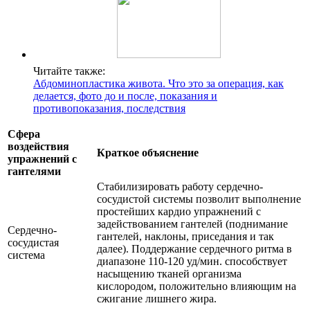
Читайте также:
Абдоминопластика живота. Что это за операция, как
делается, фото до и после, показания и
противопоказания, последствия
Сфера
воздействия
Краткое объяснение
упражнений с
гантелями
Стабилизировать работу сердечно-
сосудистой системы позволит выполнение
простейших кардио упражнений с
задействованием гантелей (поднимание
Сердечно-
гантелей, наклоны, приседания и так
сосудистая
далее). Поддержание сердечного ритма в
система
диапазоне 110-120 уд/мин. способствует
насыщению тканей организма
кислородом, положительно влияющим на
сжигание лишнего жира.