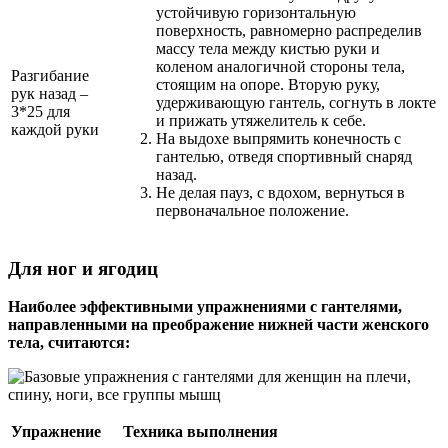
устойчивую горизонтальную
поверхность, равномерно распределив
массу тела между кистью руки и
коленом аналогичной стороны тела,
Разгибание
стоящим на опоре. Вторую руку,
рук назад –
удерживающую гантель, согнуть в локте
3*25 для
и прижать утяжелитель к себе.
каждой руки
На выдохе выпрямить конечность с
гантелью, отведя спортивный снаряд
назад.
Не делая пауз, с вдохом, вернуться в
первоначальное положение.
Для ног и ягодиц
Наиболее эффективными упражнениями с гантелями,
направленными на преображение нижней части женского
тела, считаются:
Упражнение
Техника выполнения