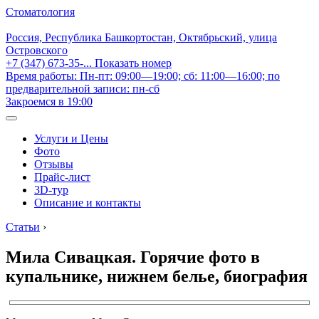
Стоматология
Россия, Республика Башкортостан, Октябрьский, улица
Островского
+7 (347) 673-35-...
Показать номер
Время работы: Пн-пт: 09:00—19:00; сб: 11:00—16:00; по
предварительной записи: пн-сб
Закроемся в 19:00
Услуги и Цены
Фото
Отзывы
Прайс-лист
3D-тур
Описание и контакты
Статьи
›
Мила Сивацкая. Горячие фото в
купальнике, нижнем белье, биография