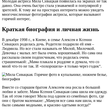
Молодая актриса Мила Сивацкая появилась на экранах не так
давно. Она очень быстро стала узнаваемой и популярной у
зрителей. К тому же на просторах интернета можно увидеть
многочисленные фотографии актрисы, которые вызывают
горячий интерес.
Краткая биография и личная жизнь
В декабре 1998 г., в Киеве, в семье Алексея и Ксении
Сивацких родилась дочь. Родители подарили ей имя –
Людмила. Но все стали называть ее Милой, Милочкой.
Девочка с малых лет была очень хорошенькой. Но сама она
рассказала своим подписчикам, что родилась очень
страшненькой: „Мама плакала в роддоме и думала, что со
мной что-то не так. И «похорошела» я только через годик“.
Вместе со старшим братом Алексеем она росла в большой
любви и заботе. Мама Ксения Сивацкая сама шила им одежду.
Так об этом говорит Мила под одним из семейных фото, где
они с братом маленькие: „Мамуля все сама нам шила, и мы
были самыми модными, и красиво одетыми всегда!“