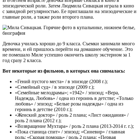
В 8-летнем возрасте девочка впервые снялась в кино в
эпизодической роли. Затем Людмила Сивацкая играла в кино
с завидной регулярностью. Ее приглашали на эпизодические и
главные роли, а также роли второго плана.
Девочка училась хорошо до 9 класса. Съемки занимали много
времени, и ей пришлось перейти на домашнее обучение. Это
не помешало Миле успешно окончить школу экстерном за 1
год сразу 2 класса.
Вот некоторые из фильмов, в которых она снималась:
«Гений пустого места» / в эпизоде (2008 г.);
«Семейный суд» / в эпизоде (2009 г.);
«Семейные мелодрамы»; «1942» / эпизод; «Вера,
Надежда, Любовь» / одна из героинь в детстве; «Только
любовь» / эпизод; «Белые розы надежды» / одна из
героинь в детстве (2010 г.);
«Женский доктор» / роль 2 плана; «Лист ожидания» /
роль 2 плана (2012 г.);
«Возвращение Мухтара» / роль 2 плана (2013-2014 г. г.);
«Пока станица спит» / эпизод; «Синевир» / главная
роль; «Скорая помощь» / роль 2 плана; «Первая