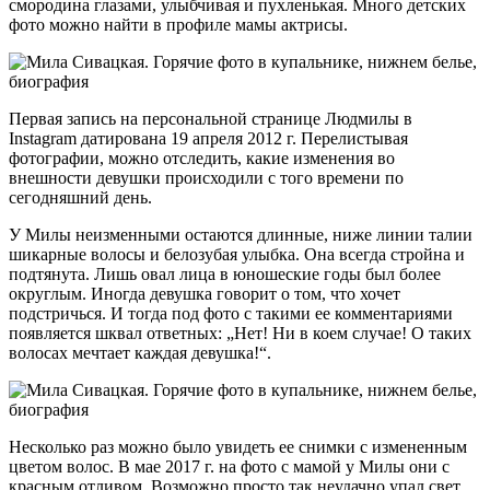
смородина глазами, улыбчивая и пухленькая. Много детских
фото можно найти в профиле мамы актрисы.
Первая запись на персональной странице Людмилы в
Instagram датирована 19 апреля 2012 г. Перелистывая
фотографии, можно отследить, какие изменения во
внешности девушки происходили с того времени по
сегодняшний день.
У Милы неизменными остаются длинные, ниже линии талии
шикарные волосы и белозубая улыбка. Она всегда стройна и
подтянута. Лишь овал лица в юношеские годы был более
округлым. Иногда девушка говорит о том, что хочет
подстричься. И тогда под фото с такими ее комментариями
появляется шквал ответных: „Нет! Ни в коем случае! О таких
волосах мечтает каждая девушка!“.
Несколько раз можно было увидеть ее снимки с измененным
цветом волос. В мае 2017 г. на фото с мамой у Милы они с
красным отливом. Возможно просто так неудачно упал свет