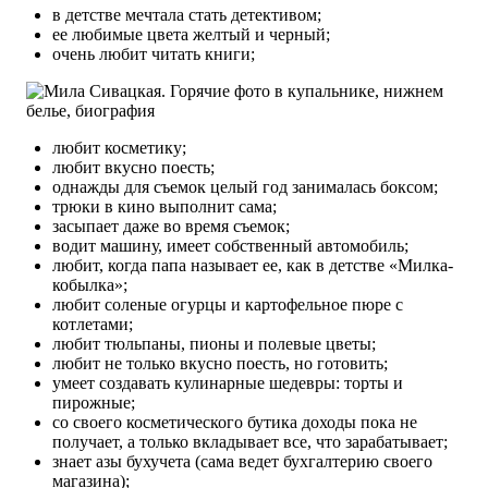
в детстве мечтала стать детективом;
ее любимые цвета желтый и черный;
очень любит читать книги;
любит косметику;
любит вкусно поесть;
однажды для съемок целый год занималась боксом;
трюки в кино выполнит сама;
засыпает даже во время съемок;
водит машину, имеет собственный автомобиль;
любит, когда папа называет ее, как в детстве «Милка-
кобылка»;
любит соленые огурцы и картофельное пюре с
котлетами;
любит тюльпаны, пионы и полевые цветы;
любит не только вкусно поесть, но готовить;
умеет создавать кулинарные шедевры: торты и
пирожные;
со своего косметического бутика доходы пока не
получает, а только вкладывает все, что зарабатывает;
знает азы бухучета (сама ведет бухгалтерию своего
магазина);