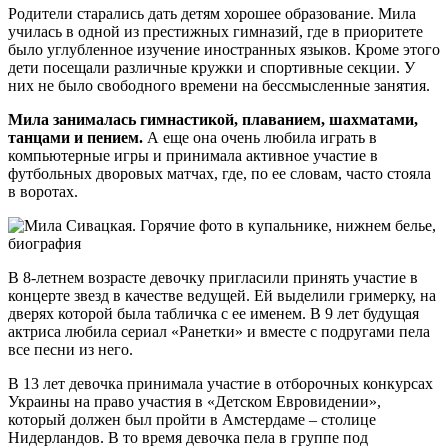
Родители старались дать детям хорошее образование. Мила
училась в одной из престижных гимназий, где в приоритете
было углубленное изучение иностранных языков. Кроме этого
дети посещали различные кружки и спортивные секции. У
них не было свободного времени на бессмысленные занятия.
Мила занималась гимнастикой, плаванием, шахматами,
танцами и пением.
А еще она очень любила играть в
компьютерные игры и принимала активное участие в
футбольных дворовых матчах, где, по ее словам, часто стояла
в воротах.
В 8-летнем возрасте девочку пригласили принять участие в
концерте звезд в качестве ведущей. Ей выделили гримерку, на
дверях которой была табличка с ее именем. В 9 лет будущая
актриса любила сериал «Ранетки» и вместе с подругами пела
все песни из него.
В 13 лет девочка принимала участие в отборочных конкурсах
Украины на право участия в «Детском Евровидении»,
который должен был пройти в Амстердаме – столице
Нидерландов. В то время девочка пела в группе под