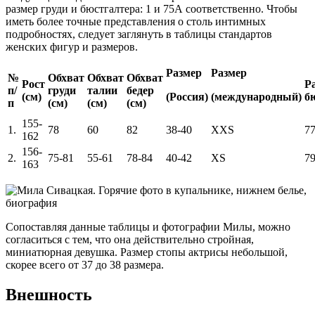
размер груди и бюстгалтера: 1 и 75А соответственно. Чтобы
иметь более точные представления о столь интимных
подробностях, следует заглянуть в таблицы стандартов
женских фигур и размеров.
Размер
Размер
№
Обхват
Обхват
Обхват
Рост
Р
п/
груди
талии
бедер
(см)
(Россия)
(международный)
б
п
(см)
(см)
(см)
155-
1.
78
60
82
38-40
XXS
7
162
156-
2.
75-81
55-61
78-84
40-42
XS
7
163
Сопоставляя данные таблицы и фотографии Милы, можно
согласиться с тем, что она действительно стройная,
миниатюрная девушка. Размер стопы актрисы небольшой,
скорее всего от 37 до 38 размера.
Внешность