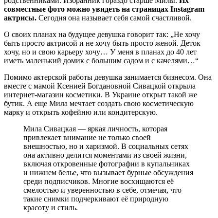
родственниками. Избранник гораздо старше Милы.
Их
совместные фото можно увидеть на страницах Instagram
актрисы.
Сегодня она называет себя самой счастливой.
О своих планах на будущее девушка говорит так: „Не хочу
быть просто актрисой и не хочу быть просто женой. Деток
хочу, но и свою карьеру хочу… У меня в планах до 40 лет
иметь маленький домик с большим садом и с качелями…“
Помимо актерской работы девушка занимается бизнесом. Она
вместе с мамой Ксенией Богдановной Сивацкой открыла
интернет-магазин косметики. В Украине открыт такой же
бутик. А еще Мила мечтает создать свою косметическую
марку и открыть кофейню или кондитерскую.
Мила Сивацкая — яркая личность, которая
привлекает внимание не только своей
внешностью, но и харизмой. В социальных сетях
она активно делится моментами из своей жизни,
включая откровенные фотографии в купальниках
и нижнем белье, что вызывает бурные обсуждения
среди подписчиков. Многие восхищаются её
смелостью и уверенностью в себе, отмечая, что
такие снимки подчеркивают её природную
красоту и стиль.