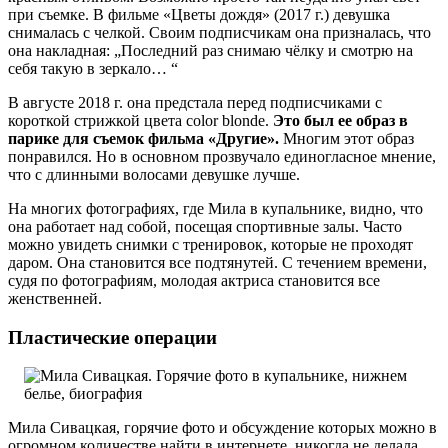
при съемке. В фильме «Цветы дождя» (2017 г.) девушка
снималась с челкой. Своим подписчикам она призналась, что
она накладная: „Последний раз снимаю чёлку и смотрю на
себя такую в зеркало… “
В августе 2018 г. она предстала перед подписчиками с
короткой стрижкой цвета color blonde.
Это был ее образ в
парике для съемок фильма «Другие».
Многим этот образ
понравился. Но в основном прозвучало единогласное мнение,
что с длинными волосами девушке лучше.
На многих фотографиях, где Мила в купальнике, видно, что
она работает над собой, посещая спортивные залы. Часто
можно увидеть снимки с тренировок, которые не проходят
даром. Она становится все подтянутей. С течением времени,
судя по фотографиям, молодая актриса становится все
женственней.
Пластические операции
Мила Сивацкая, горячие фото и обсуждение которых можно в
огромном количестве найти в интернете, никогда не делала