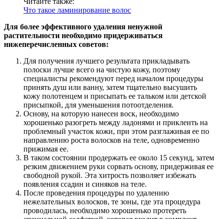
Читайте также:
Что такое ламинирование волос
Для более эффективного удаления ненужной
растительности необходимо придерживаться
нижеперечисленных советов:
Для получения лучшего результата прикладывать
полоски лучше всего на чистую кожу, поэтому
специалисты рекомендуют перед началом процедуры
принять душ или ванну, затем тщательно высушить
кожу полотенцем и присыпать ее тальком или детской
присыпкой, для уменьшения потоотделения.
Основу, на которую нанесен воск, необходимо
хорошенько разогреть между ладонями и приклеить на
проблемный участок кожи, при этом разглаживая ее по
направлению роста волосков на теле, одновременно
прижимая ее.
В таком состоянии продержать ее около 15 секунд, затем
резким движением руки сорвать основу, придерживая ее
свободной рукой. Эта хитрость позволяет избежать
появления ссадин и синяков на теле.
После проведения процедуры по удалению
нежелательных волосков, те зоны, где эта процедура
проводилась, необходимо хорошенько протереть