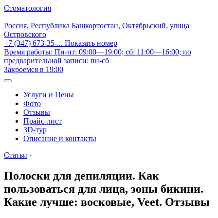
Стоматология
Россия, Республика Башкортостан, Октябрьский, улица
Островского
+7 (347) 673-35-...
Показать номер
Время работы: Пн-пт: 09:00—19:00; сб: 11:00—16:00; по
предварительной записи: пн-сб
Закроемся в 19:00
Услуги и Цены
Фото
Отзывы
Прайс-лист
3D-тур
Описание и контакты
Статьи
›
Полоски для депиляции. Как
пользоваться для лица, зоны бикини.
Какие лучше: восковые, Veet. Отзывы