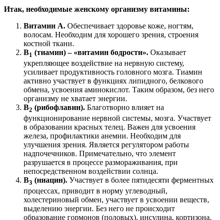
Итак, необходимые женскому организму витамины:
Витамин А.
Обеспечивает здоровье коже, ногтям,
волосам. Необходим для хорошего зрения, строения
костной ткани.
В
(тиамин) – «витамин бодрости».
Оказывает
1
укрепляющее воздействие на нервную систему,
усиливает продуктивность головного мозга. Тиамин
активно участвует в функциях липидного, белкового
обмена, усвоения аминокислот. Таким образом, без него
организму не хватает энергии.
В
(рибофлавин).
Благотворно влияет на
2
функционирование нервной системы, мозга. Участвует
в образовании красных телец. Важен для усвоения
железа, профилактики анемии. Необходим для
улучшения зрения. Является регулятором работы
надпочечников. Примечательно, что элемент
разрушается в процессе размораживания, при
непосредственном воздействии солнца.
В
(ниацин).
Участвует в более пятидесяти ферментных
3
процессах, приводит в норму углеводный,
холестериновый обмен, участвует в усвоении веществ,
выделению энергии. Без него не происходит
образование гормонов (половых), инсулина, кортизона.