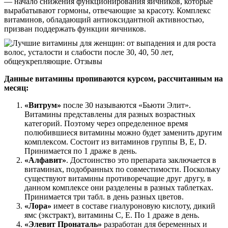
— начало снижения функционирования яичников, которые
вырабатывают гормоны, отвечающие за красоту. Комплекс
витаминов, обладающий антиоксидантной активностью,
призван поддержать функции яичников.
Данные витамины пропиваются курсом, рассчитанным на
месяц:
«Витрум»
после 30 называются «Бьюти Элит».
Витамины представлены для разных возрастных
категорий. Поэтому через определенное время
полюбившиеся витамины можно будет заменить другим
комплексом. Состоит из витаминов группы В, Е, D.
Принимается по 1 драже в день.
«Алфавит»
. Достоинство это препарата заключается в
витаминах, подобранных по совместимости. Поскольку
существуют витамины противоречащие друг другу, в
данном комплексе они разделены в разных таблетках.
Принимается три табл. в день разных цветов.
«Лора»
имеет в составе гиалуроновую кислоту, дикий
ямс (экстракт), витамины С, Е. По 1 драже в день.
«Элевит Пронаталь»
разработан для беременных и