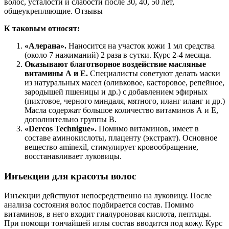
К таковым относят:
«Алерана».
Наносится на участок кожи 1 мл средства
(около 7 нажиманий) 2 раза в сутки. Курс 2-4 месяца.
Оказывают благотворное воздействие масляные
витамины А и Е.
Специалисты советуют делать маски
из натуральных масел (оливковое, касторовое, репейное,
зародышей пшеницы и др.) с добавлением эфирных
(пихтовое, черного миндаля, мятного, иланг иланг и др.)
Масла содержат большое количество витаминов А и Е,
дополнительно группы В.
«Dercos
Technigue».
Помимо витаминов, имеет в
составе аминокислоты, плаценту (экстракт). Основное
вещество aminexil, стимулирует кровообращение,
восстанавливает луковицы.
Инъекции для красоты волос
Инъекции действуют непосредственно на луковицу. После
анализа состояния волос подбирается состав. Помимо
витаминов, в него входит гиалуроновая кислота, пептиды.
При помощи тончайшей иглы состав вводится под кожу. Курс