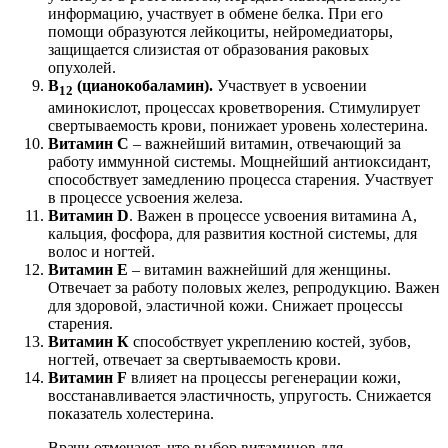
информацию, участвует в обмене белка. При его
помощи образуются лейкоциты, нейромедиаторы,
защищается слизистая от образования раковых
опухолей.
В
(цианокобаламин).
Участвует в усвоении
12
аминокислот, процессах кроветворения. Стимулирует
свертываемость крови, понижает уровень холестерина.
Витамин С
– важнейший витамин, отвечающий за
работу иммунной системы. Мощнейший антиоксидант,
способствует замедлению процесса старения. Участвует
в процессе усвоения железа.
Витамин D
. Важен в процессе усвоения витамина А,
кальция, фосфора, для развития костной системы, для
волос и ногтей.
Витамин Е
– витамин важнейший для женщины.
Отвечает за работу половых желез, репродукцию. Важен
для здоровой, эластичной кожи. Снижает процессы
старения.
Витамин К
способствует укреплению костей, зубов,
ногтей, отвечает за свертываемость крови.
Витамин F
влияет на процессы регенерации кожи,
восстанавливается эластичность, упругость. Снижается
показатель холестерина.
Врачи отмечают, что выбор витаминов для