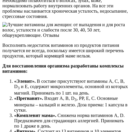
Необходимо позаботиться о волосах, зубах, коже,
нормализовать работу внутренних органов. На все эти
проблемы наслаивается хроническая усталость, недосыпание,
стрессовые состояния.
Восполнять недостаток витаминов из продуктов питания
получается не всегда, поскольку имеется широкий перечень
продуктов, который кормящей маме нельзя.
Для восстановления организма разработаны комплексы
витаминов:
«Элевит».
В составе присутствуют витамины А, С, В,
D
и Е, содержит микроэлементы, основной из которых
3
магний. Принимать по 1 шт. на день.
«Прегнавит».
Входят А, В, D
, РР, Е, С. Основные
3
минералы – кальций и железо. Доза приема: 1 капсула в
сутки.
«Комплевит мама».
Снижена норма витаминов А, D.
Предназначен для страдающих аллергией. Принимать
по 1 драже в день.
«Витрум».
Состоит из 13 витаминов и 10 элементов.