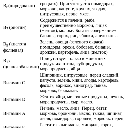
грецких). Присутствует в помидорах,
В
(пиродоксин)
6
моркови, капусте, крупах, ягодах,
цитрусовых, перце, мясе.
Содержится в печени, рыбе,
преимущественно морской, яйцах
В
(биотин)
7
(желток), молоке. Богаты содержанием
бананы, горох, рис, яблоки, апельсины.
Зелень, овощи (зеленого окраса),
В
(кислота
9
помидоры, орехи, бобовые, бананы,
фолиевая)
дрожжи, картофель, яйца (желток).
Присутствует только в животных
В
12
продуктах: птица, субпродукты,
(цианокобаламин)
морепродукты, яйца.
Шиповник, цитрусовые, перец сладкий,
капуста, зелень, киви, ягоды, картофель,
Витамин С
фасоль, абрикос, виноград, тыква,
морковь, баклажан.
Желток яйца, молочные продукты, печень,
Витамин D
морепродукты, сыр, масло.
Печень, масло, яйца. Перец, батат,
Витамин А
морковь, брокколи, масло, тыква, шпинат,
дыня, помидоры, горошек, морковь, перец.
Растительные масла, миндаль, горох,
Витамин Е