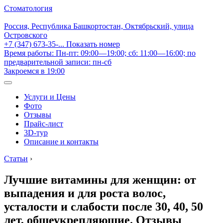
Стоматология
Россия, Республика Башкортостан, Октябрьский, улица
Островского
+7 (347) 673-35-...
Показать номер
Время работы: Пн-пт: 09:00—19:00; сб: 11:00—16:00; по
предварительной записи: пн-сб
Закроемся в 19:00
Услуги и Цены
Фото
Отзывы
Прайс-лист
3D-тур
Описание и контакты
Статьи
›
Лучшие витамины для женщин: от
выпадения и для роста волос,
усталости и слабости после 30, 40, 50
лет, общеукрепляющие. Отзывы