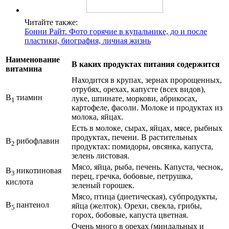
Читайте также:
Бонни Райт. Фото горячие в купальнике, до и после
пластики, биография, личная жизнь
Наименование
В каких продуктах питания содержится
витамина
Находится в крупах, зернах пророщенных,
отрубях, орехах, капусте (всех видов),
В
тиамин
луке, шпинате, моркови, абрикосах,
1
картофеле, фасоли. Молоке и продуктах из
молока, яйцах.
Есть в молоке, сырах, яйцах, мясе, рыбных
продуктах, печени. В растительных
В
рибофлавин
2
продуктах: помидоры, овсянка, капуста,
зелень листовая.
Мясо, яйца, рыба, печень. Капуста, чеснок,
В
никотиновая
3
перец, гречка, бобовые, петрушка,
кислота
зеленый горошек.
Мясо, птица (диетическая), субпродукты,
В
пантенол
яйца (желток). Орехи, свекла, грибы,
5
горох, бобовые, капуста цветная.
Очень много в орехах (миндальных и