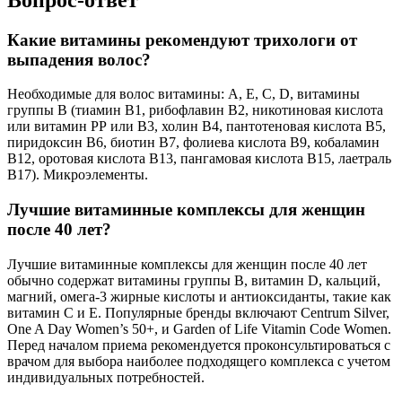
Какие витамины рекомендуют трихологи от
выпадения волос?
Необходимые для волос витамины: А, Е, С, D, витамины
группы В (тиамин В1, рибофлавин В2, никотиновая кислота
или витамин РР или В3, холин В4, пантотеновая кислота В5,
пиридоксин В6, биотин В7, фолиева кислота В9, кобаламин
В12, оротовая кислота В13, пангамовая кислота В15, лаетраль
В17). Микроэлементы.
Лучшие витаминные комплексы для женщин
после 40 лет?
Лучшие витаминные комплексы для женщин после 40 лет
обычно содержат витамины группы B, витамин D, кальций,
магний, омега-3 жирные кислоты и антиоксиданты, такие как
витамин C и E. Популярные бренды включают Centrum Silver,
One A Day Women’s 50+, и Garden of Life Vitamin Code Women.
Перед началом приема рекомендуется проконсультироваться с
врачом для выбора наиболее подходящего комплекса с учетом
индивидуальных потребностей.