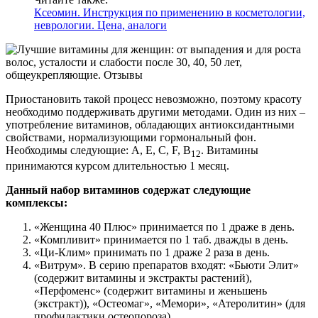
Ксеомин. Инструкция по применению в косметологии,
неврологии. Цена, аналоги
Приостановить такой процесс невозможно, поэтому красоту
необходимо поддерживать другими методами. Один из них –
употребление витаминов, обладающих антиоксидантными
свойствами, нормализующими гормональный фон.
Необходимы следующие: А, Е, С, F, В
. Витамины
12
принимаются курсом длительностью 1 месяц.
Данный набор витаминов содержат следующие
комплексы:
«Женщина 40 Плюс» принимается по 1 драже в день.
«Компливит» принимается по 1 таб. дважды в день.
«Ци-Клим» принимать по 1 драже 2 раза в день.
«Витрум». В серию препаратов входят: «Бьюти Элит»
(содержит витамины и экстракты растений),
«Перфоменс» (содержит витамины и женьшень
(экстракт)), «Остеомаг», «Мемори», «Атеролитин» (для
профилактики остеопороза).