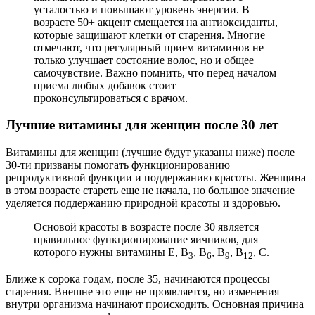
усталостью и повышают уровень энергии. В
возрасте 50+ акцент смещается на антиоксиданты,
которые защищают клетки от старения. Многие
отмечают, что регулярный прием витаминов не
только улучшает состояние волос, но и общее
самочувствие. Важно помнить, что перед началом
приема любых добавок стоит
проконсультироваться с врачом.
Лучшие витамины для женщин после 30 лет
Витамины для женщин (лучшие будут указаны ниже) после
30-ти призваны помогать функционированию
репродуктивной функции и поддержанию красоты. Женщина
в этом возрасте стареть еще не начала, но большое значение
уделяется поддержанию природной красоты и здоровью.
Основой красоты в возрасте после 30 является
правильное функционирование яичников, для
которого нужны витамины Е, В
, В
, В
, В
, С.
3
6
9
12
Ближе к сорока годам, после 35, начинаются процессы
старения. Внешне это еще не проявляется, но изменения
внутри организма начинают происходить. Основная причина