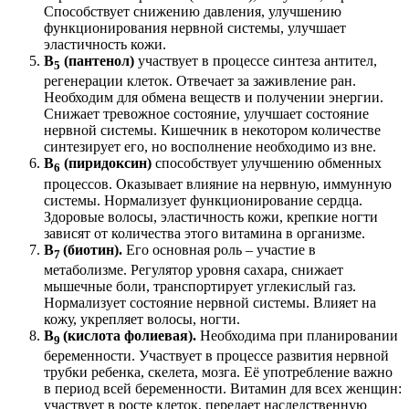
Способствует снижению давления, улучшению
функционирования нервной системы, улучшает
эластичность кожи.
В
(пантенол)
участвует в процессе синтеза антител,
5
регенерации клеток. Отвечает за заживление ран.
Необходим для обмена веществ и получении энергии.
Снижает тревожное состояние, улучшает состояние
нервной системы. Кишечник в некотором количестве
синтезирует его, но восполнение необходимо из вне.
В
(пиридоксин)
способствует улучшению обменных
6
процессов. Оказывает влияние на нервную, иммунную
системы. Нормализует функционирование сердца.
Здоровые волосы, эластичность кожи, крепкие ногти
зависят от количества этого витамина в организме.
В
(биотин).
Его основная роль – участие в
7
метаболизме. Регулятор уровня сахара, снижает
мышечные боли, транспортирует углекислый газ.
Нормализует состояние нервной системы. Влияет на
кожу, укрепляет волосы, ногти.
В
(кислота фолиевая).
Необходима при планировании
9
беременности. Участвует в процессе развития нервной
трубки ребенка, скелета, мозга. Её употребление важно
в период всей беременности. Витамин для всех женщин:
участвует в росте клеток, передает наследственную