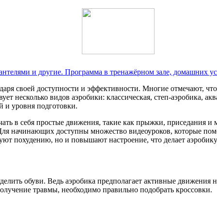
антелями и другие. Программа в тренажёрном зале, домашних у
даря своей доступности и эффективности. Многие отмечают, что
ует несколько видов аэробики: классическая, степ-аэробика, ак
й и уровня подготовки.
ть в себя простые движения, такие как прыжки, приседания и 
Для начинающих доступны множество видеоуроков, которые помо
уют похудению, но и повышают настроение, что делает аэробик
елить обуви. Ведь аэробика предполагает активные движения ни
получение травмы, необходимо правильно подобрать кроссовки.