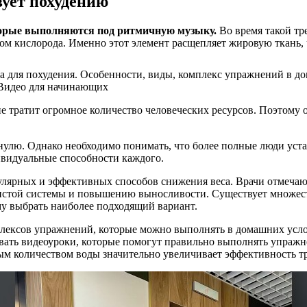
вует похудению
оторые выполняются под ритмичную музыку.
Во время такой тр
ом кислорода. Именно этот элемент расщепляет жировую ткань, 
не тратит огромное количество человеческих ресурсов. Поэтому 
 нулю. Однако необходимо понимать, что более полные люди уст
дивидуальные способности каждого.
улярных и эффективных способов снижения веса. Врачи отмечают
истой системы и повышению выносливости. Существует множеств
му выбрать наиболее подходящий вариант.
лексов упражнений, которые можно выполнять в домашних усло
зовать видеоуроки, которые помогут правильно выполнять упраж
ым количеством воды значительно увеличивает эффективность т