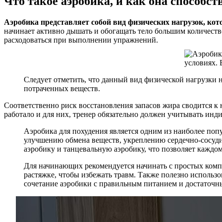
Что такое аэробика, и как она способст
Аэробика представляет собой вид физических нагрузок, к
начинает активно дышать и обогащать тело большим количеств
расходоваться при выполнении упражнений.
Следует отметить, что данный вид физической нагрузки 
потраченных веществ.
Соответственно риск восстановления запасов жира сводится к
работало и для них, тренер обязательно должен учитывать ин
Аэробика для похудения является одним из наиболее поп
улучшению обмена веществ, укреплению сердечно-сосуд
аэробику и танцевальную аэробику, что позволяет каждо
Для начинающих рекомендуется начинать с простых комп
растяжке, чтобы избежать травм. Также полезно исполь
сочетание аэробики с правильным питанием и достаточн