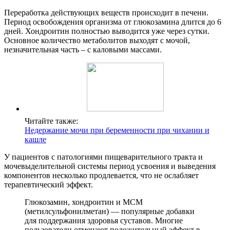
Переработка действующих веществ происходит в печени.
Период освобождения организма от глюкозамина длится до 6
дней. Хондроитин полностью выводится уже через сутки.
Основное количество метаболитов выходят с мочой,
незначительная часть – с каловыми массами.
Читайте также:
Недержание мочи при беременности при чихании и
кашле
У пациентов с патологиями пищеварительного тракта и
мочевыделительной системы период усвоения и выведения
компонентов несколько продлевается, что не ослабляет
терапевтический эффект.
Глюкозамин, хондроитин и МСМ
(метилсульфонилметан) — популярные добавки
для поддержания здоровья суставов. Многие
пользователи отмечают положительный эффект в