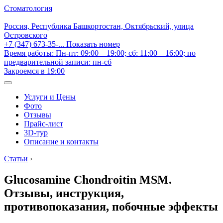
Стоматология
Россия, Республика Башкортостан, Октябрьский, улица
Островского
+7 (347) 673-35-...
Показать номер
Время работы: Пн-пт: 09:00—19:00; сб: 11:00—16:00; по
предварительной записи: пн-сб
Закроемся в 19:00
Услуги и Цены
Фото
Отзывы
Прайс-лист
3D-тур
Описание и контакты
Статьи
›
Glucosamine Chondroitin MSM.
Отзывы, инструкция,
противопоказания, побочные эффекты