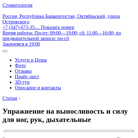
Стоматология
Россия, Республика Башкортостан, Октябрьский, улица
Островского
+7 (347) 673-35-...
Показать номер
Время работы: Пн-пт: 09:00—19:00; сб: 11:00—16:00; по
предварительной записи: пн-сб
Закроемся в 19:00
Услуги и Цены
Фото
Отзывы
Прайс-лист
3D-тур
Описание и контакты
Статьи
›
Упражнение на выносливость и силу
для ног, рук, дыхательные