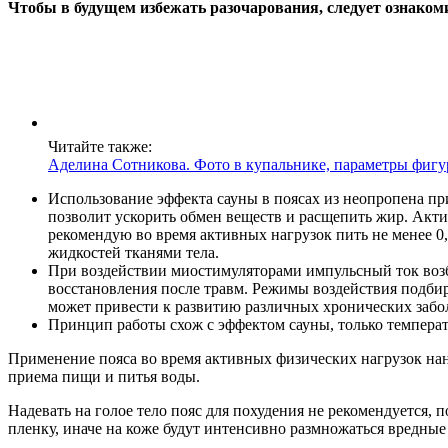
Чтобы в будущем избежать разочарования, следует ознако
Читайте также:
Аделина Сотникова. Фото в купальнике, параметры фигур
Использование эффекта сауны в поясах из неопропена п
позволит ускорить обмен веществ и расщепить жир. Акт
рекомендую во время активных нагрузок пить не менее 0,
жидкостей тканями тела.
При воздействии миостимуляторами импульсный ток возб
восстановления после травм. Режимы воздействия подби
может привести к развитию различных хронических забо
Принцип работы схож с эффектом сауны, только темпера
Применение пояса во время активных физических нагрузок нанес
приема пищи и питья воды.
Надевать на голое тело пояс для похудения не рекомендуется,
пленку, иначе на коже будут интенсивно размножаться вредные 