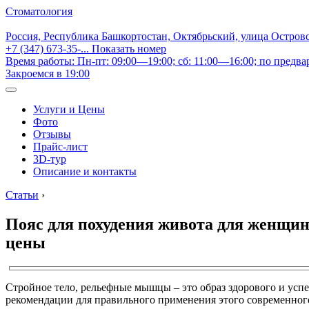
Стоматология
Россия, Республика Башкортостан, Октябрьский, улица Остров
+7 (347) 673-35-...
Показать номер
Время работы: Пн-пт: 09:00—19:00; сб: 11:00—16:00; по предва
Закроемся в 19:00
Услуги и Цены
Фото
Отзывы
Прайс-лист
3D-тур
Описание и контакты
Статьи
›
Пояс для похудения живота для женщин
цены
Стройное тело, рельефные мышцы – это образ здорового и успе
рекомендации для правильного применения этого современног