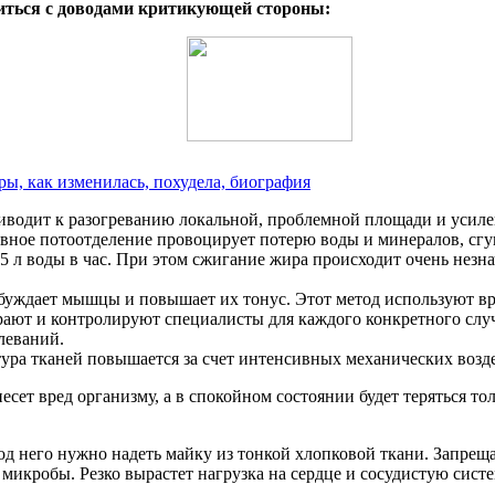
миться с доводами критикующей стороны:
ы, как изменилась, похудела, биография
риводит к разогреванию локальной, проблемной площади и усиле
ивное потоотделение провоцирует потерю воды и минералов, сгу
5 л воды в час. При этом сжигание жира происходит очень незн
уждает мышцы и повышает их тонус. Этот метод используют вр
рают и контролируют специалисты для каждого конкретного слу
леваний.
тура тканей повышается за счет интенсивных механических возд
ет вред организму, а в спокойном состоянии будет теряться тол
 под него нужно надеть майку из тонкой хлопковой ткани. Запр
микробы. Резко вырастет нагрузка на сердце и сосудистую систе