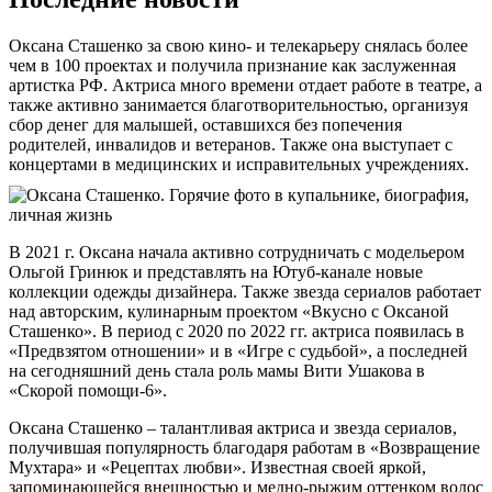
Оксана Сташенко за свою кино- и телекарьеру снялась более
чем в 100 проектах и получила признание как заслуженная
артистка РФ. Актриса много времени отдает работе в театре, а
также активно занимается благотворительностью, организуя
сбор денег для малышей, оставшихся без попечения
родителей, инвалидов и ветеранов. Также она выступает с
концертами в медицинских и исправительных учреждениях.
В 2021 г. Оксана начала активно сотрудничать с модельером
Ольгой Гринюк и представлять на Ютуб-канале новые
коллекции одежды дизайнера. Также звезда сериалов работает
над авторским, кулинарным проектом «Вкусно с Оксаной
Сташенко». В период с 2020 по 2022 гг. актриса появилась в
«Предвзятом отношении» и в «Игре с судьбой», а последней
на сегодняшний день стала роль мамы Вити Ушакова в
«Скорой помощи-6».
Оксана Сташенко – талантливая актриса и звезда сериалов,
получившая популярность благодаря работам в «Возвращение
Мухтара» и «Рецептах любви». Известная своей яркой,
запоминающейся внешностью и медно-рыжим оттенком волос