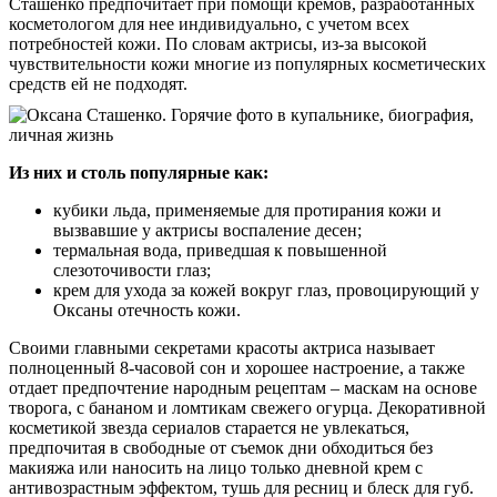
Сташенко предпочитает при помощи кремов, разработанных
косметологом для нее индивидуально, с учетом всех
потребностей кожи. По словам актрисы, из-за высокой
чувствительности кожи многие из популярных косметических
средств ей не подходят.
Из них и столь популярные как:
кубики льда, применяемые для протирания кожи и
вызвавшие у актрисы воспаление десен;
термальная вода, приведшая к повышенной
слезоточивости глаз;
крем для ухода за кожей вокруг глаз, провоцирующий у
Оксаны отечность кожи.
Своими главными секретами красоты актриса называет
полноценный 8-часовой сон и хорошее настроение, а также
отдает предпочтение народным рецептам – маскам на основе
творога, с бананом и ломтикам свежего огурца. Декоративной
косметикой звезда сериалов старается не увлекаться,
предпочитая в свободные от съемок дни обходиться без
макияжа или наносить на лицо только дневной крем с
антивозрастным эффектом, тушь для ресниц и блеск для губ.