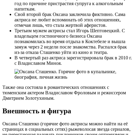
год по причине пристрастия супруга к алкогольным
напиткам.
Свой второй брак Оксана заключила фиктивно. Сама
актриса не любит вспоминать об этих отношениях,
отмечая лишь, что стала жертвой аферистов.
Третьим мужем актрисы стал Игорь Шептовецкий. С
владельцем гостиничного бизнеса Оксана
познакомилась во время отдыха в Коктебеле и вышла
замуж через 2 недели после знакомства. Распался брак
из-за отказа Сташенко уйти из кино и театра.
В четвертый раз актриса зарегистрировала брак в 2010 г.
с Владиславом Миноя.
Также она состояла в романтических отношениях с
тюменским актером Владиславом Фроловым и режиссером
Дмитрием Золотухиным.
Внешность и фигура
Оксана Сташенко (горячие фото актрисы можно найти на её
страницах в социальных сетях) рыжеволосая звезда сериалов,
не перестающая радовать поклонников своим оптимизмом и