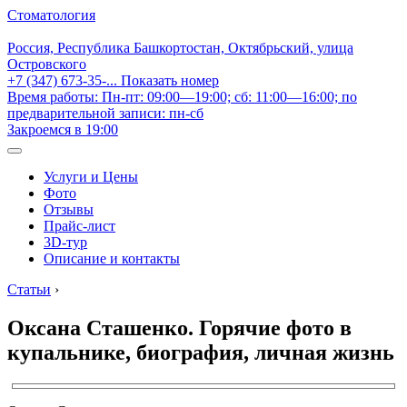
Стоматология
Россия, Республика Башкортостан, Октябрьский, улица
Островского
+7 (347) 673-35-...
Показать номер
Время работы: Пн-пт: 09:00—19:00; сб: 11:00—16:00; по
предварительной записи: пн-сб
Закроемся в 19:00
Услуги и Цены
Фото
Отзывы
Прайс-лист
3D-тур
Описание и контакты
Статьи
›
Оксана Сташенко. Горячие фото в
купальнике, биография, личная жизнь