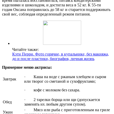
время пыталась восстановиться, питаясь кондитерскими
изделиями и шоколадом, и достигла веса в 52 кг. К 55-ти
годам Оксана поправилась до 58 кг и старается поддерживать
свой вес, соблюдая определенный режим питания.
Читайте также:
Кэти Перри. Фото горячие, в купальнике, без макияжа,
до и после пластики, биография, личная жизнь
Примерное меню актрисы:
· Каша на воде с ржаным хлебцем и сыром
Завтрак
или творог со сметаной и сухофруктами;
· кофе с молоком без сахара.
· 2 тарелки борща или щи (допускается
Обед
заменять их любым другим супом).
· Мясо или рыба с приготовленным на гриле
Ужин