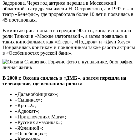
Задорнова. Через год актриса перешла в Московский
областной театр драмы имени Н. Островского, а в 1992 г. – в
театр «Бенефис», где проработала более 10 лет и появилась в
45 постановках.
В кино актриса попала в середине 90-х гг., когда исполнила
роли Таньки в «Москве златоглавой», а затем появилась в
таких кинофильмах как «Егерь», «Подарок» и «Даун Хаус».
Понравилась критикам и поклонникам также работа актрисы
в «Особенностях русской бани».
В 2000 г. Оксана снялась в «ДМБ», а затем перешла на
телевидение, где исполнила роли в:
«Дальнобойщиках»;
«Сыщиках»;
«Крот-2»;
«Адвокат»;
«Приключениях Мага»;
«Русских амазонках»;
«Желанной»;
«Огнеборцах»;
«Карусели»;