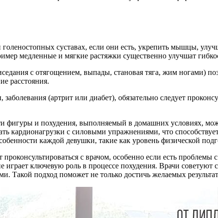
 голеностопных суставах, если они есть, укрепить мышцы, улуч
имер медленные и мягкие растяжки существенно улучшат гибко
седания с отягощением, выпады, становая тяга, жим ногами) п
ие расстояния.
 заболевания (артрит или диабет), обязательно следует проконс
ти фигуры и похудения, выполняемый в домашних условиях, мо
ать кардионагрузки с силовыми упражнениями, что способствуе
обенности каждой девушки, такие как уровень физической подг
 проконсультироваться с врачом, особенно если есть проблемы 
е играет ключевую роль в процессе похудения. Врачи советуют 
. Такой подход поможет не только достичь желаемых результато