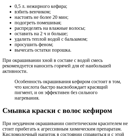
0,5 л. нежирного кефира;
взбить венчиком;
настоять не более 20 мин;
подогреть помешивая;
распределять на влажные волосы;
оставить на 2 ч и больше;
удалить теплой водой с бальзамом;
просушить феном;
вычесать остатки порошка.
При окрашивании хной в составе с водой смесь
рекомендуется наносить горячей для её наибольшей
активности.
Особенность окрашивания кефиром состоит в том,
что кислота быстро высвобождает красящий
пигмент, и он эффективен без сильного
нагревания.
Смывка краски с волос кефиром
При неудачном окрашивании синтетическим красителем не
стоит прибегать к агрессивным химическим препаратам.
Кисломолочный напиток в состоянии справиться и с этой