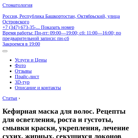
Стоматология
Россия, Республика Башкортостан, Октябрьский, улица
Островского
+7 (347) 673-35-...
Показать номер
Время работы: Пн-пт: 09:00—19:00; сб: 11:00—16:00; по
предварительной записи: пн-сб
Закроемся в 19:00
Услуги и Цены
Фото
Отзывы
Прайс-лист
3D-тур
Описание и контакты
Статьи
›
Кефирная маска для волос. Рецепты
для осветления, роста и густоты,
смывки краски, укрепления, лечение
сухих, жирных, секущихся локонов