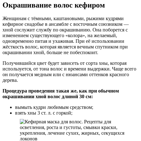
Окрашивание волос кефиром
Женщинам с тёмными, каштановыми, рыжими кудрями
кефирное снадобье в ансамбле с восточным союзником —
хной сослужит службу по окрашиванию. Она поборется с
изменением существующего «колора», на желаемый,
одновременно питая и ухаживая. При её использовании
жёсткость волос, которая является вечным спутником при
окрашивании хной, больше не побеспокоит.
Получившийся цвет будет зависеть от сорта хны, которая
используется, от тона волос и времени выдержки. Чаще всего
он получается медным или с нюансами оттенков красного
дерева.
Процедура проведения такая же, как при обычном
окрашивании хной волос длиной 30 см:
вымыть кудри любимым средством;
взять хны 3 ст. л. с горкой;