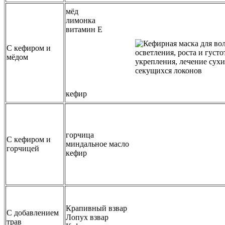
мёд
лимонка
витамин Е
С кефиром и
мёдом
кефир
горчица
С кефиром и
миндальное масло
горчицей
кефир
Крапивный взвар
С добавлением
Лопух взвар
трав