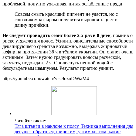
проблемой, попутно ухаживая, питая ослабленные пряди.
Совсем смыть красящий пигмент не удастся, но с
союзником кефиром получится выровнять цвет в
длину причёски.
Не следует проводить сеанс более 2-х раз в 8 дней
, помнив о
риске утяжеления волос. Усилить окислительные способности
декапирующего средства возможно, выдержав жирноватый
кефир на протяжении 36 ч в тёплом укрытии. Он станет очень
активным. Затем нужно градуировать волосы расчёской,
закутать, подождать 2 ч. Сполоснуть пенной водой с
безсульфатным шампунем. Результат приятно удивит.
https://youtube.com/watch?v=-9oznDWiaM4
Читайте также:
Тяга штанги в наклоне к поясу. Техника выполнения для
девушек обратным, широким, узким хватом, какие