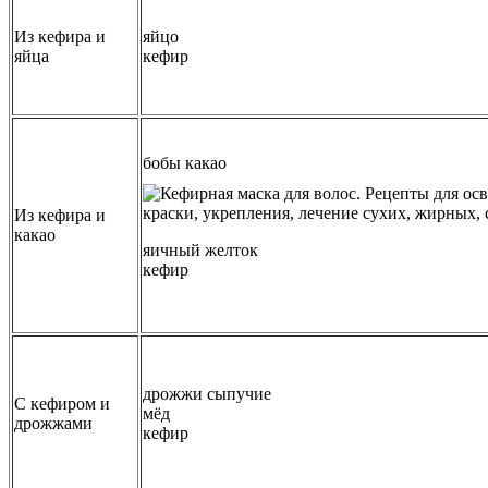
Из кефира и
яйцо
яйца
кефир
бобы какао
Из кефира и
какао
яичный желток
кефир
дрожжи сыпучие
С кефиром и
мёд
дрожжами
кефир