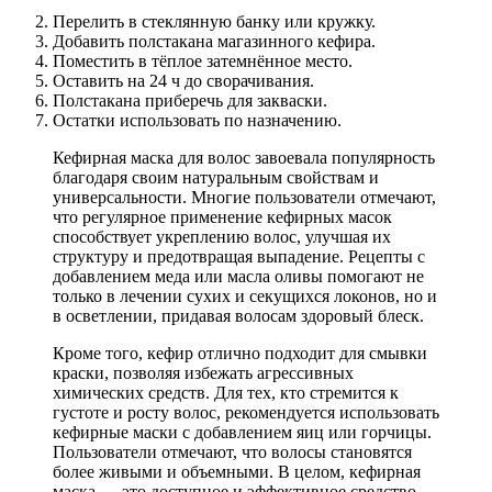
Перелить в стеклянную банку или кружку.
Добавить полстакана магазинного кефира.
Поместить в тёплое затемнённое место.
Оставить на 24 ч до сворачивания.
Полстакана приберечь для закваски.
Остатки использовать по назначению.
Кефирная маска для волос завоевала популярность
благодаря своим натуральным свойствам и
универсальности. Многие пользователи отмечают,
что регулярное применение кефирных масок
способствует укреплению волос, улучшая их
структуру и предотвращая выпадение. Рецепты с
добавлением меда или масла оливы помогают не
только в лечении сухих и секущихся локонов, но и
в осветлении, придавая волосам здоровый блеск.
Кроме того, кефир отлично подходит для смывки
краски, позволяя избежать агрессивных
химических средств. Для тех, кто стремится к
густоте и росту волос, рекомендуется использовать
кефирные маски с добавлением яиц или горчицы.
Пользователи отмечают, что волосы становятся
более живыми и объемными. В целом, кефирная
маска — это доступное и эффективное средство