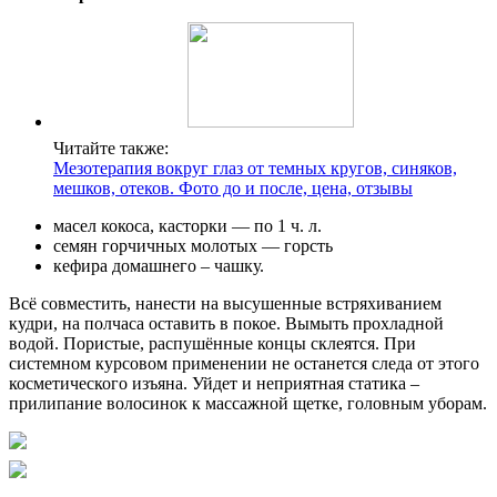
Читайте также:
Мезотерапия вокруг глаз от темных кругов, синяков,
мешков, отеков. Фото до и после, цена, отзывы
масел кокоса, касторки — по 1 ч. л.
семян горчичных молотых — горсть
кефира домашнего – чашку.
Всё совместить, нанести на высушенные встряхиванием
кудри, на полчаса оставить в покое. Вымыть прохладной
водой. Пористые, распушённые концы склеятся. При
системном курсовом применении не останется следа от этого
косметического изъяна. Уйдет и неприятная статика –
прилипание волосинок к массажной щетке, головным уборам.