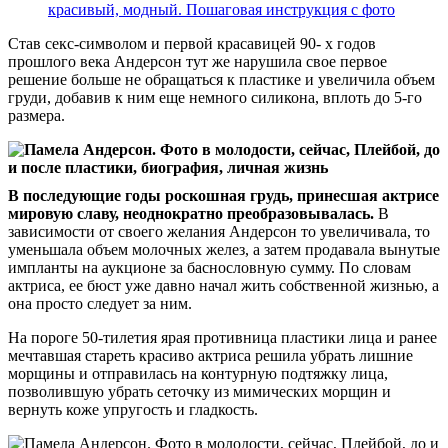
красивый, модный. Пошаговая инструкция с фото
Став секс-символом и первой красавицей 90- х годов
прошлого века Андерсон тут же нарушила свое первое
решение больше не обращаться к пластике и увеличила объем
груди, добавив к ним еще немного силикона, вплоть до 5-го
размера.
В последующие годы роскошная грудь, принесшая актрисе
мировую славу, неоднократно преобразовывалась.
В
зависимости от своего желания Андерсон то увеличивала, то
уменьшала объем молочных желез, а затем продавала вынутые
импланты на аукционе за баснословную сумму. По словам
актриса, ее бюст уже давно начал жить собственной жизнью, а
она просто следует за ним.
На пороге 50-тилетия ярая противница пластики лица и ранее
мечтавшая стареть красиво актриса решила убрать лишние
морщины и отправилась на контурную подтяжку лица,
позволившую убрать сеточку из мимических морщин и
вернуть коже упругость и гладкость.