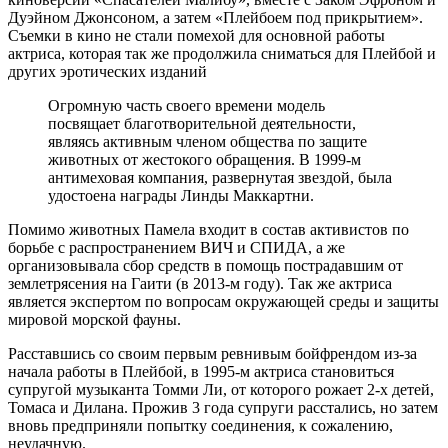
Дуэйном Джонсоном, а затем «Плейбоем под прикрытием».
Съемки в кино не стали помехой для основной работы
актриса, которая так же продолжила сниматься для Плейбой и
других эротических изданий
Огромную часть своего времени модель
посвящает благотворительной деятельности,
являясь активным членом общества по защите
животных от жестокого обращения. В 1999-м
антимеховая компания, развернутая звездой, была
удостоена награды Линды Маккартни.
Помимо животных Памела входит в состав активистов по
борьбе с распространением ВИЧ и СПИДА, а же
организовывала сбор средств в помощь пострадавшим от
землетрясения на Гаити (в 2013-м году). Так же актриса
является экспертом по вопросам окружающей среды и защиты
мировой морской фауны.
Расставшись со своим первым ревнивым бойфрендом из-за
начала работы в Плейбой, в 1995-м актриса становиться
супругой музыканта Томми Ли, от которого рожает 2-х детей,
Томаса и Дилана. Прожив 3 года супруги расстались, но затем
вновь предприняли попытку соединения, к сожалению,
неудачную.