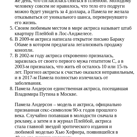
же день, что согласилась сняться в Плейбой. Молодому
человеку совсем не нравилось, что тело его подруги
можно будет увидеть за 4 доллара, а Памела не желала
отказываться от уникального шанса, перевернувшего
его жизнь.
Своим любимым местом в мире актриса называет штаб
квартиру Плейбой в Лос-Анджелесе.
В 2009-м актриса написала открытое письмо Бараку
Обаме в котором предлагала легализовать продажу
конопли.
В 2002-м году актриса откровенно призналась,
заразилась от своего первого мужа гепатитом С, а в
2003-м призналась, что жить ей осталось 10 или 15-ть
лет. Прогноз актрисы к счастью оказался неправильным,
и в 2017-м Памела полностью излечилась от
заболевания.
Памела Андерсон единственная актриса, посещавшая
Владимира Путина в Москве.
Памела Андерсон – модель и актриса, официально
признанная секс-символом 90-х годов прошлого
века. Случайно попавшая в молодости сначала в
рекламу, а затем и в журнал Плейбой, актриса
стала главной звездой эротического издания и
любимой моделью Хью Хефнера, появившейся в