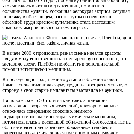
секс-символом 90-х годов, поскольку олицетворял собой все,
что считалось красивым для женщин, по мнению
большинства мужчин. Роскошная белокурая актриса, бегущая
по пляжу в облегающем, расстегнутом на невероятно
объемной груди красном купальнике стала настоящим
символом американского кинематографа.
В начале 2000-х произошла резкая смена идеалов красоты,
введя в моду естественность и нестареющую внешность, что
заставило звезду Плейбой прибегнуть к дополнительной
помощи эстетической медицины.
В последующие года, немного устав от объемного бюста
Памела снова изменила форму груди, на этот раз в меньшую
сторону, а свои старые имплантаты выставила на аукцион.
На пороге своего 50-тилетия кинозвезда, внезапно
испугавшись возрастных изменений, к которым раньше
относилась совершенно спокойно, немного
подкорректировала лицо, убрав мимические морщины, а
потом появилась в роскошной обнаженной фотосессии, где на
облитое краской нестареющее обнаженное тело были
нанесены перья, считающиеся традиционным символом