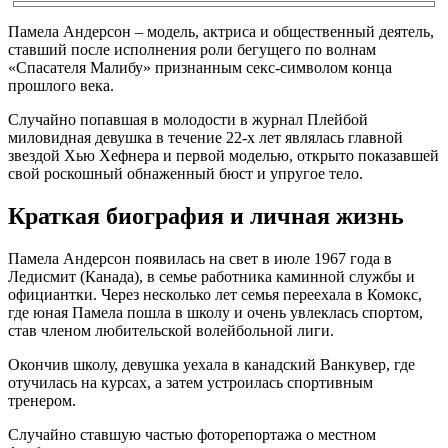
Памела Андерсон – модель, актриса и общественный деятель,
ставший после исполнения роли бегущего по волнам
«Спасателя Малибу» признанным секс-символом конца
прошлого века.
Случайно попавшая в молодости в журнал Плейбой
миловидная девушка в течение 22-х лет являлась главной
звездой Хью Хефнера и первой моделью, открыто показавшей
свой роскошный обнаженный бюст и упругое тело.
Краткая биография и личная жизнь
Памела Андерсон появилась на свет в июле 1967 года в
Ледисмит (Канада), в семье работника каминной службы и
официантки. Через несколько лет семья переехала в Комокс,
где юная Памела пошла в школу и очень увлеклась спортом,
став членом любительской волейбольной лиги.
Окончив школу, девушка уехала в канадский Ванкувер, где
отучилась на курсах, а затем устроилась спортивным
тренером.
Случайно ставшую частью фоторепортажа о местном