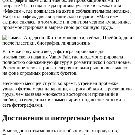
фотографии даже стали еще более провокационными. В
возрасте 51-го года звезда приняла участие в сьемках для
«Максим», где появилась на яхте в соблазнительном неглиже.
На фотографиях для австралийского издания «Максим»
актриса снялась, в том числе и в слитном черном купальнике,
продемонстрировав в вырезе свою роскошную грудь.
В том же году кинозвезда фотографировалась для
итальянского издания Vanity Fair, где продемонстрировала
полностью обнаженную фигуру в романтической обстановке.
Роскошное тело актрисы невероятно выигрышно выглядело
на фоне огромных розовых букетов.
Несколько месяцев спустя во время, утренней пробежке
увидев фотокамеры папарацци, актриса обнажила роскошную
грудь, чем вызвала множество восторгов и признаний в
любви, размещенных в комментариях под выложенными в
сеть фотографиями.
Достижения и интересные факты
В молодости отказавшись от любых мясных продуктов,