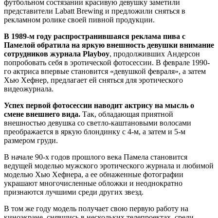
футбольном состязании красивую девушку заметили
представители Labatt Brewing и предложили сняться в
рекламном ролике своей пивной продукции.
В 1989-м году распространившаяся реклама пива с
Памелой обратила на яркую внешность девушки внимание
сотрудников журнала Playboy
, продолживших Андерсон
попробовать себя в эротической фотосессии. В феврале 1990-
го актриса впервые становится «девушкой февраля», а затем
Хью Хефнер, предлагает ей сняться для эротического
видеожурнала.
Успех первой фотосессии наводит актрису на мысль о
смене внешнего вида.
Так, обладающая приятной
внешностью девушка со светло-каштановыми волосами
преображается в яркую блондинку с 4-м, а затем и 5-м
размером груди.
В начале 90-х годов прошлого века Памела становится
ведущей моделью мужского эротического журнала и любимой
моделью Хью Хефнера, а ее обнаженные фотографии
украшают многочисленные обложки и неоднократно
признаются лучшими среди других звезд.
В том же году модель получает свою первую работу на
киноэкране, снявшись в нескольких телепроектах, среди