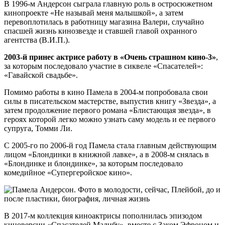
В 1996-м Андерсон сыграла главную роль в остросюжетном
кинопроекте «Не называй меня малышкой», а затем
перевоплотилась в работницу магазина Валери, случайно
спасшей жизнь кинозвезде и ставшей главой охранного
агентства (В.И.П.).
2003-й принес актрисе работу в «Очень страшном кино-3»
,
за которым последовало участие в сиквеле «Спасателей»:
«Гавайской свадьбе».
Помимо работы в кино Памела в 2004-м попробовала свои
силы в писательском мастерстве, выпустив книгу «Звезда», а
затем продолжение первого романа «Блистающая звезда», в
героях которой легко можно узнать саму модель и ее первого
супруга, Томми Ли.
С 2005-го по 2006-й год Памела стала главным действующим
лицом «Блондинки в книжной лавке», а в 2008-м снялась в
«Блондинке и блондинке», за которым последовало
комедийное «Супергеройское кино».
В 2017-м коллекция киноактрисы пополнилась эпизодом
киноверсии «Спасателей Малибу», вместе с Заком Эфроном и