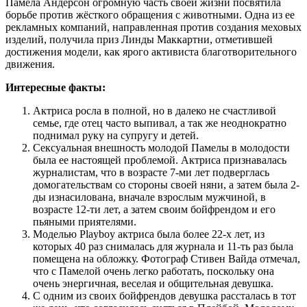
Памела Андерсон огромную часть своей жизни посвятила
борьбе против жёсткого обращения с животными. Одна из ее
рекламных компаний, направленная против создания меховых
изделий, получила приз Линды Маккартни, отметившей
достижения модели, как ярого активиста благотворительного
движения.
Интересные факты:
Актриса росла в полной, но в далеко не счастливой
семье, где отец часто выпивал, а так же неоднократно
поднимал руку на супругу и детей.
Сексуальная внешность молодой Памелы в молодости
была ее настоящей проблемой. Актриса признавалась
журналистам, что в возрасте 7-ми лет подверглась
домогательствам со стороны своей няни, а затем была 2-
ды изнасилована, вначале взрослым мужчиной, в
возрасте 12-ти лет, а затем своим бойфрендом и его
пьяными приятелями.
Моделью Playboy актриса была более 22-х лет, из
которых 40 раз снималась для журнала и 11-ть раз была
помещена на обложку. Фотограф Стивен Вайда отмечал,
что с Памелой очень легко работать, поскольку она
очень энергичная, веселая и общительная девушка.
С одним из своих бойфрендов девушка рассталась в тот