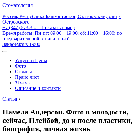
Стоматология
Россия, Республика Башкортостан, Октябрьский, улица
Островского
+7 (347) 673-35-...
Показать номер
Время работы: Пн-пт: 09:00—19:00; сб: 11:00—16:00; по
предварительной записи: пн-сб
Закроемся в 19:00
Услуги и Цены
Фото
Отзывы
Прайс-лист
3D-тур
Описание и контакты
Статьи
›
Памела Андерсон. Фото в молодости,
сейчас, Плейбой, до и после пластики,
биография, личная жизнь