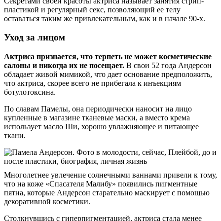
Секретами своей красоты актриса называет занятия стрип-
пластикой и регулярный секс, позволяющий ее телу
оставаться таким же привлекательным, как и в начале 90-х.
Уход за лицом
Актриса признается, что терпеть не может косметические
салоны и никогда их не посещает.
В свои 52 года Андерсон
обладает живой мимикой, что дает основание предположить,
что актриса, скорее всего не прибегала к инъекциям
ботулотоксина.
По славам Памелы, она периодически наносит на лицо
купленные в магазине тканевые маски, а вместо крема
использует масло Ши, хорошо увлажняющее и питающее
ткани.
Многолетнее увлечение солнечными ваннами привели к тому,
что на коже «Спасателя Малибу» появились пигментные
пятна, которые Андерсон старательно маскирует с помощью
декоративной косметики.
Столкнувшись с гиперпигментацией, актриса стала менее