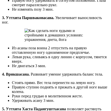
Правую ногу удерживать в согнутом положении. Глаза
смотрят параллельно руке.
Не изменять позу 3 мин.
3. Уттхита Паршваконасана.
Увеличивает выносливость
ног.
Из асаны поза воина 2 отпустить на правую
отставленную ногу одноименное предплечье.
Левая рука, сливаясь в одну линию с корпусом, тянется
вверх.
Не двигаться 3 мин.
4. Врикшасана.
Развивает умение удерживать баланс тела.
Стоять прямо. Вес тела перенести на левую ногу.
Правую ступню поднять и прижать к другой ноге выше
колена.
Руки перед грудью в молитвенном жесте.
Удерживать асану 3 мин.
5. Уттхита Хаста Падангуштхасана
позволяет растянуть