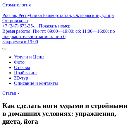
Стоматология
Россия, Республика Башкортостан, Октябрьский, улица
Островского
+7 (347) 673-35-...
Показать номер
Время работы: Пн-пт: 09:00—19:00; сб: 11:00—16:00; по
предварительной записи: пн-сб
Закроемся в 19:00
Услуги и Цены
Фото
Отзывы
Прайс-лист
3D-тур
Описание и контакты
Статьи
›
Как сделать ноги худыми и стройными
в домашних условиях: упражнения,
диета, йога