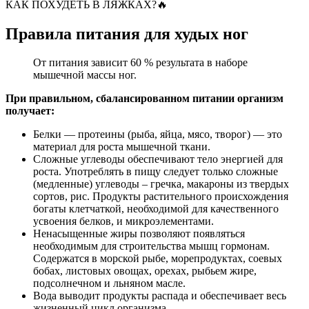
КАК ПОХУДЕТЬ В ЛЯЖКАХ?🔥
Правила питания для худых ног
От питания зависит 60 % результата в наборе
мышечной массы ног.
При правильном, сбалансированном питании организм
получает:
Белки — протеины (рыба, яйца, мясо, творог) — это
материал для роста мышечной ткани.
Сложные углеводы обеспечивают тело энергией для
роста. Употреблять в пищу следует только сложные
(медленные) углеводы – гречка, макароны из твердых
сортов, рис. Продукты растительного происхождения
богаты клетчаткой, необходимой для качественного
усвоения белков, и микроэлементами.
Ненасыщенные жиры позволяют появляться
необходимым для строительства мышц гормонам.
Содержатся в морской рыбе, морепродуктах, соевых
бобах, листовых овощах, орехах, рыбьем жире,
подсолнечном и льняном масле.
Вода выводит продукты распада и обеспечивает весь
жизненный цикл организма.