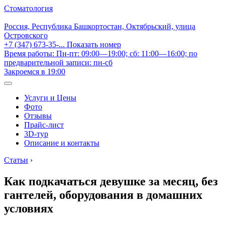
Стоматология
Россия, Республика Башкортостан, Октябрьский, улица
Островского
+7 (347) 673-35-...
Показать номер
Время работы: Пн-пт: 09:00—19:00; сб: 11:00—16:00; по
предварительной записи: пн-сб
Закроемся в 19:00
Услуги и Цены
Фото
Отзывы
Прайс-лист
3D-тур
Описание и контакты
Статьи
›
Как подкачаться девушке за месяц, без
гантелей, оборудования в домашних
условиях