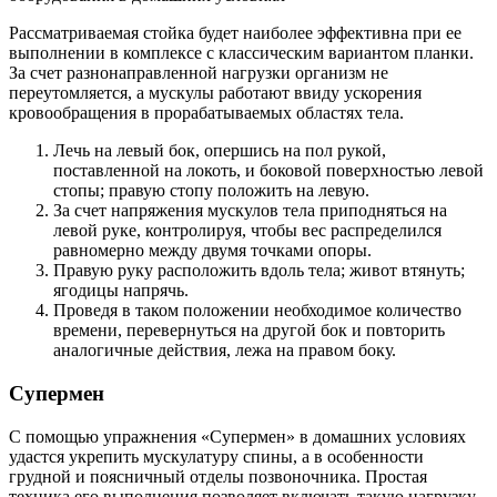
Рассматриваемая стойка будет наиболее эффективна при ее
выполнении в комплексе с классическим вариантом планки.
За счет разнонаправленной нагрузки организм не
переутомляется, а мускулы работают ввиду ускорения
кровообращения в прорабатываемых областях тела.
Лечь на левый бок, опершись на пол рукой,
поставленной на локоть, и боковой поверхностью левой
стопы; правую стопу положить на левую.
За счет напряжения мускулов тела приподняться на
левой руке, контролируя, чтобы вес распределился
равномерно между двумя точками опоры.
Правую руку расположить вдоль тела; живот втянуть;
ягодицы напрячь.
Проведя в таком положении необходимое количество
времени, перевернуться на другой бок и повторить
аналогичные действия, лежа на правом боку.
Супермен
С помощью упражнения «Супермен» в домашних условиях
удастся укрепить мускулатуру спины, а в особенности
грудной и поясничный отделы позвоночника. Простая
техника его выполнения позволяет включать такую нагрузку