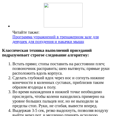
Читайте также:
Программа упражнений в тренажерном зале для
девушек для похудения и накачки мышц
Классическая техника выполнений приседаний
подразумевает строгое следование алгоритму:
Встать прямо; стопы поставить на расстоянии плеч;
позвоночник расправить; шею вытянуть; прямые руки
расположить вдоль корпуса.
Сделать глубокий вдох через нос и согнуть нижние
конечности в коленных суставах, приблизив таким
образом ягодицы к полу.
Во время нахождения в нижней точке необходимо
проследить, чтобы колени находились примерно на
уровне больших пальцев ног, но не выходили за
пределы стоп. Руки, не сгибая, вывести вперед.
Выдержав 3-5 сек, резко выдохнуть, позволяя воздуху
выйти через рот, и медленно принять исходную