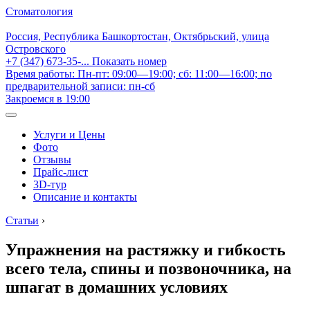
Стоматология
Россия, Республика Башкортостан, Октябрьский, улица
Островского
+7 (347) 673-35-...
Показать номер
Время работы: Пн-пт: 09:00—19:00; сб: 11:00—16:00; по
предварительной записи: пн-сб
Закроемся в 19:00
Услуги и Цены
Фото
Отзывы
Прайс-лист
3D-тур
Описание и контакты
Статьи
›
Упражнения на растяжку и гибкость
всего тела, спины и позвоночника, на
шпагат в домашних условиях