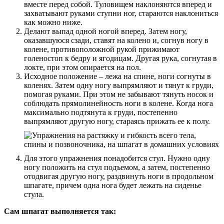
вместе перед собой. Туловищем наклоняются вперед и
захватывают руками ступни ног, стараются наклониться
как можно ниже.
Делают выпад одной ногой вперед. Затем ногу,
оказавшуюся сзади, ставят на колено и, согнув ногу в
колене, противоположной рукой прижимают
голеностоп к бедру и ягодицам. Другая рука, согнутая в
локте, при этом опирается на пол.
Исходное положение – лежа на спине, ноги согнуты в
коленях. Затем одну ногу выпрямляют и тянут к груди,
помогая руками. При этом не забывают тянуть носок и
соблюдать прямолинейность ноги в колене. Когда нога
максимально подтянута к груди, постепенно
выпрямляют другую ногу, стараясь прижать ее к полу.
Для этого упражнения понадобится стул. Нужно одну
ногу положить на стул подъемом, а затем, постепенно
отодвигая другую ногу, раздвинуть ноги в продольном
шпагате, причем одна нога будет лежать на сиденье
стула.
Сам шпагат выполняется так: