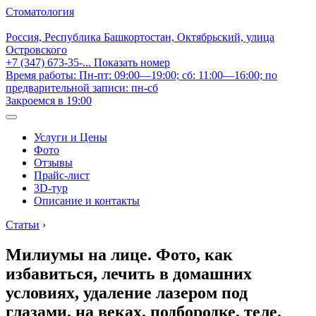
Стоматология
Россия, Республика Башкортостан, Октябрьский, улица
Островского
+7 (347) 673-35-...
Показать номер
Время работы: Пн-пт: 09:00—19:00; сб: 11:00—16:00; по
предварительной записи: пн-сб
Закроемся в 19:00
Услуги и Цены
Фото
Отзывы
Прайс-лист
3D-тур
Описание и контакты
Статьи
›
Милиумы на лице. Фото, как
избавиться, лечить в домашних
условиях, удаление лазером под
глазами, на веках, подбородке, теле.