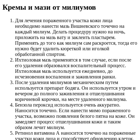
Кремы и мази от милиумов
Для лечения пораженного участка кожи лица
необходимо нанести мазь Вишневского точечно на
каждый милиум. Делать процедуру нужно на ночь,
приложить на мазь вату и заклеить пластырем.
Применять до того как милиум сам раскроется, тогда его
нужно будет удалить кюреткой или иголкой
обработанной спиртом.
Ихтиоловая мазь применятся в том случае, если после
его удаления образовался воспалительный процесс.
Ихтиоловая мазь используется ежедневно, до
исчезновения воспаления и заживления ранки.
После удаления милиумов механическим путем
используется препарат бодяга. Он используется утром и
вечером до полного заживления и отшелушивания
коричневой корочки, на месте удаленного милиума.
Бензола пероксид используется очень аккуратно.
Наносится точечно. Если нанести мимо пораженного
участка, возможно появления белого пятна на коже. Он
замедляет процесс отшелушивания кожи и таким
образом лечит милиум.
Ретинол витамина А наносится точечно на пораженные
участки кожи лица и способствует обновлению клеток.