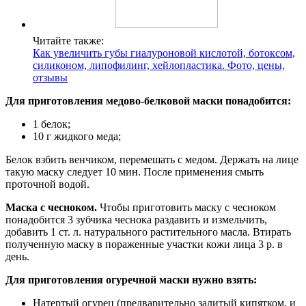
Читайте также:
Как увеличить губы гиалуроновой кислотой, ботоксом,
силиконом, липофилинг, хейлопластика. Фото, цены,
отзывы
Для приготовления медово-белковой маски понадобится:
1 белок;
10 г жидкого меда;
Белок взбить венчиком, перемешать с медом. Держать на лице
такую маску следует 10 мин. После применения смыть
проточной водой.
Маска с чесноком.
Чтобы приготовить маску с чесноком
понадобится 3 зубчика чеснока раздавить и измельчить,
добавить 1 ст. л. натурального растительного масла. Втирать
полученную маску в пораженные участки кожи лица 3 р. в
день.
Для приготовления огуречной маски нужно взять:
Натертый огурец (предварительно залитый кипятком, и