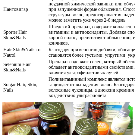
неудачной химической завивки или облуч
Пантовигар
при запущенной форме облысения. Спос
структуры волос, предотвращает выпадени
можно заметить уже через 2-6 недель.
Шведский препарат, содержит коллаген, 
Sporter Hair
витамины и антиоксиданты. Добавка спо
Skin&Nails
корней волос, препятствует облысению, 
кончиков.
Hair Skin&Nails от
Благодаря применению добавки, обогащ
Natrol
становятся более густыми, упругими, ук
Препарат содержит селен, который обесп
Selenium Hair
обладает антиоксидантными свойствами,
Skin&Nails
влияния ультрафиолетовых лучей.
Поливитаминный комплекс является ист
Solgar Hair, Skin,
защищает от выпадения волос. Благодаря
Nails
волосяные луковицы, а диоксид кремния
воздействию ультрафиолета.