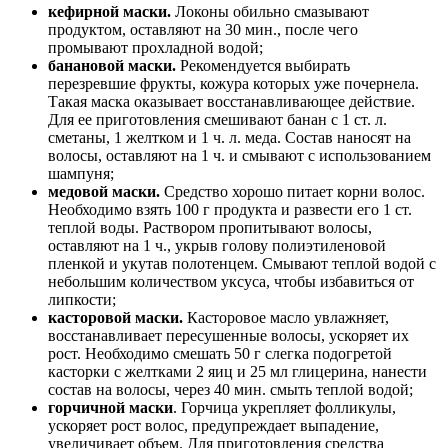
кефирной маски.
Локоны обильно смазывают
продуктом, оставляют на 30 мин., после чего
промывают прохладной водой;
банановой маски.
Рекомендуется выбирать
перезревшие фрукты, кожура которых уже почернела.
Такая маска оказывает восстанавливающее действие.
Для ее приготовления смешивают банан с 1 ст. л.
сметаны, 1 желтком и 1 ч. л. меда. Состав наносят на
волосы, оставляют на 1 ч. и смывают с использованием
шампуня;
медовой маски.
Средство хорошо питает корни волос.
Необходимо взять 100 г продукта и развести его 1 ст.
теплой воды. Раствором пропитывают волосы,
оставляют на 1 ч., укрыв голову полиэтиленовой
пленкой и укутав полотенцем. Смывают теплой водой с
небольшим количеством уксуса, чтобы избавиться от
липкости;
касторовой маски.
Касторовое масло увлажняет,
восстанавливает пересушенные волосы, ускоряет их
рост. Необходимо смешать 50 г слегка подогретой
касторки с желтками 2 яиц и 25 мл глицерина, нанести
состав на волосы, через 40 мин. смыть теплой водой;
горчичной маски
. Горчица укрепляет фолликулы,
ускоряет рост волос, предупреждает выпадение,
увеличивает объем. Для приготовления средства