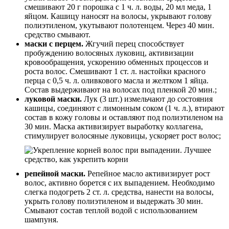
смешивают 20 г порошка с 1 ч. л. воды, 20 мл меда, 1
яйцом. Кашицу наносят на волосы, укрывают голову
полиэтиленом, укутывают полотенцем. Через 40 мин.
средство смывают.
маски с перцем.
Жгучий перец способствует
пробуждению волосяных луковиц, активизации
кровообращения, ускорению обменных процессов и
роста волос. Смешивают 1 ст. л. настойки красного
перца с 0,5 ч. л. оливкового масла и желтком 1 яйца.
Состав выдерживают на волосах под пленкой 20 мин.;
луковой маски.
Лук (3 шт.) измельчают до состояния
кашицы, соединяют с лимонным соком (1 ч. л.), втирают
состав в кожу головы и оставляют под полиэтиленом на
30 мин. Маска активизирует выработку коллагена,
стимулирует волосяные луковицы, ускоряет рост волос;
репейной маски.
Репейное масло активизирует рост
волос, активно борется с их выпадением. Необходимо
слегка подогреть 2 ст. л. средства, нанести на волосы,
укрыть голову полиэтиленом и выдержать 30 мин.
Смывают состав теплой водой с использованием
шампуня.