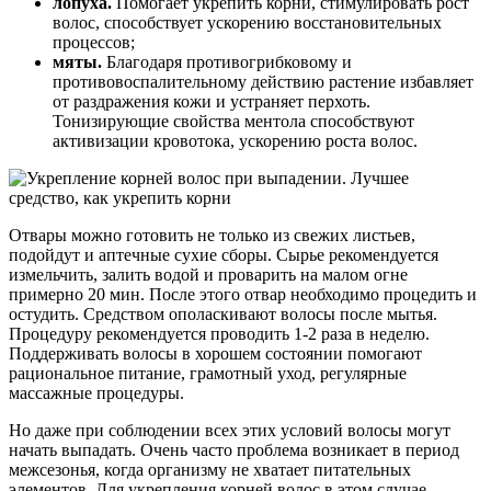
лопуха.
Помогает укрепить корни, стимулировать рост
волос, способствует ускорению восстановительных
процессов;
мяты.
Благодаря противогрибковому и
противовоспалительному действию растение избавляет
от раздражения кожи и устраняет перхоть.
Тонизирующие свойства ментола способствуют
активизации кровотока, ускорению роста волос.
Отвары можно готовить не только из свежих листьев,
подойдут и аптечные сухие сборы. Сырье рекомендуется
измельчить, залить водой и проварить на малом огне
примерно 20 мин. После этого отвар необходимо процедить и
остудить. Средством ополаскивают волосы после мытья.
Процедуру рекомендуется проводить 1-2 раза в неделю.
Поддерживать волосы в хорошем состоянии помогают
рациональное питание, грамотный уход, регулярные
массажные процедуры.
Но даже при соблюдении всех этих условий волосы могут
начать выпадать. Очень часто проблема возникает в период
межсезонья, когда организму не хватает питательных
элементов. Для укрепления корней волос в этом случае