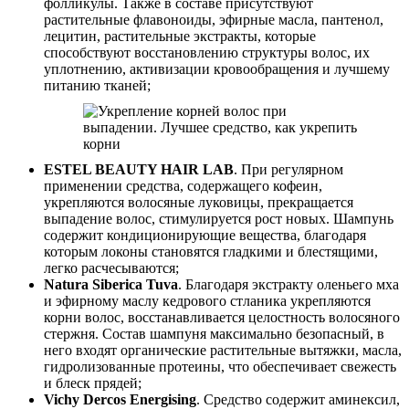
фолликулы. Также в составе присутствуют
растительные флавоноиды, эфирные масла, пантенол,
лецитин, растительные экстракты, которые
способствуют восстановлению структуры волос, их
уплотнению, активизации кровообращения и лучшему
питанию тканей;
ESTEL BEAUTY HAIR LAB
. При регулярном
применении средства, содержащего кофеин,
укрепляются волосяные луковицы, прекращается
выпадение волос, стимулируется рост новых. Шампунь
содержит кондиционирующие вещества, благодаря
которым локоны становятся гладкими и блестящими,
легко расчесываются;
Natura Siberica Tuva
. Благодаря экстракту оленьего мха
и эфирному маслу кедрового стланика укрепляются
корни волос, восстанавливается целостность волосяного
стержня. Состав шампуня максимально безопасный, в
него входят органические растительные вытяжки, масла,
гидролизованные протеины, что обеспечивает свежесть
и блеск прядей;
Vichy Dercos Energising
. Средство содержит аминексил,