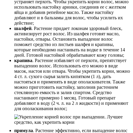
устраняет перхоть. Чтобы укрепить корни волос, можно
использовать настойку арники, соединив ее с желтком
яйца и добавив репейное масло. Также настойку
добавляют и в бальзамы для волос, чтобы усилить их
действие;
шалфей
. Растение придает локонам здоровый блеск,
активизирует рост волос. Из шалфея готовят масло,
настойки, отвары. Остановить выпадение волос
поможет средство из листьев шалфея и крапивы,
которые необходимо настаивать на водке в течение 14
дней. Готовой настойкой обрабатывают кожу головы;
крапива
. Растение избавляет от перхоти, препятствует
выпадению волос. Использовать его можно в виде
масок, настоя или отвара. Чтобы укрепить корни, можно
4 ст. л. сухого сырья залить кипятком (1 л), дать
настояться и применять в виде ополаскивателя. Также
можно приготовить настойку, заполнив растением
стеклянную емкость и залив спиртом. Средство
настаивают примерно 1 месяц. Готовый препарат
добавляют в воду (2 ч. л. на 2 л жидкости) и применяют
для ополаскивания волос;
примула
. Растение эффективно, если выпадение волос