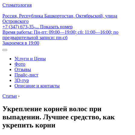
Стоматология
Россия, Республика Башкортостан, Октябрьский, улица
Островского
+7 (347) 673-35-...
Показать номер
Время работы: Пн-пт: 09:00—19:00; сб: 11:00—16:00; по
предварительной записи: пн-сб
Закроемся в 19:00
Услуги и Цены
Фото
Отзывы
Прайс-лист
3D-тур
Описание и контакты
Статьи
›
Укрепление корней волос при
выпадении. Лучшее средство, как
укрепить корни