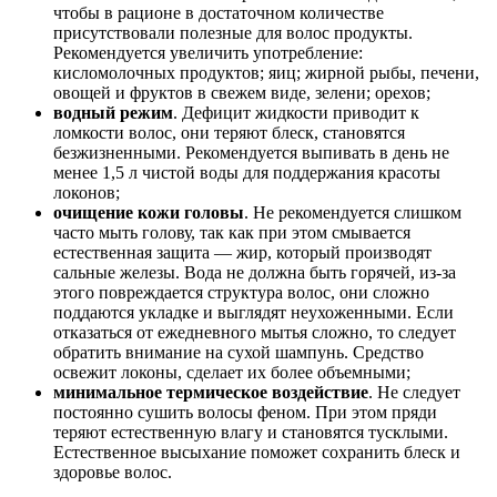
чтобы в рационе в достаточном количестве
присутствовали полезные для волос продукты.
Рекомендуется увеличить употребление:
кисломолочных продуктов; яиц; жирной рыбы, печени,
овощей и фруктов в свежем виде, зелени; орехов;
водный режим
. Дефицит жидкости приводит к
ломкости волос, они теряют блеск, становятся
безжизненными. Рекомендуется выпивать в день не
менее 1,5 л чистой воды для поддержания красоты
локонов;
очищение кожи головы
. Не рекомендуется слишком
часто мыть голову, так как при этом смывается
естественная защита — жир, который производят
сальные железы. Вода не должна быть горячей, из-за
этого повреждается структура волос, они сложно
поддаются укладке и выглядят неухоженными. Если
отказаться от ежедневного мытья сложно, то следует
обратить внимание на сухой шампунь. Средство
освежит локоны, сделает их более объемными;
минимальное термическое воздействие
. Не следует
постоянно сушить волосы феном. При этом пряди
теряют естественную влагу и становятся тусклыми.
Естественное высыхание поможет сохранить блеск и
здоровье волос.