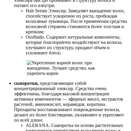
эликсира быстро проникают в структуру волоса и
питают его изнутри:
Hair Serum Эликсир. Замедляет выпадение волос,
способствует ускорению их роста, пробуждая
волосяные луковицы. После применения средства
волосяной стержень становится более толстым и
крепким;
Orofluido. Содержит натуральные компоненты,
которые благоприятно воздействуют на волосы,
улучшают их структуру, придают объем и
усиливают блеск;
сыворотки,
представляющие собой
концентрированный эликсир. Средства очень
эффективны, благодаря высокой концентрации
активных компонентов — эфирных масел, экстрактов
растений, аминокислот, керамидов, кератина.
Препараты восстанавливают поврежденные волосы,
делают их более блестящими, увлажняют и укрепляют
по всей длине.
ALERANA. Сыворотка на основе растительных
компонентов препятствует выпадению волос и