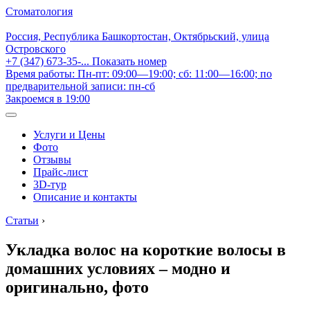
Стоматология
Россия, Республика Башкортостан, Октябрьский, улица
Островского
+7 (347) 673-35-...
Показать номер
Время работы: Пн-пт: 09:00—19:00; сб: 11:00—16:00; по
предварительной записи: пн-сб
Закроемся в 19:00
Услуги и Цены
Фото
Отзывы
Прайс-лист
3D-тур
Описание и контакты
Статьи
›
Укладка волос на короткие волосы в
домашних условиях – модно и
оригинально, фото