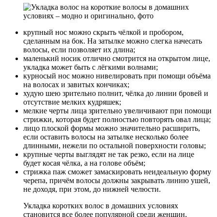
крупный нос можно скрыть чёлкой и пробором,
сделанным на бок. На затылке можно слегка начесать
волосы, если позволяет их длина;
маленький носик отлично смотрится на открытом лице,
укладка может быть с лёгкими волнами;
курносый нос можно нивелировать при помощи объёма
на волосах и завитых кончиках;
худую шею зрительно полнит, чёлка до линии бровей и
отсутствие мелких кудряшек;
мелкие черты лица зрительно увеличивают при помощи
стрижки, которая будет полностью повторять овал лица;
лицо плоской формы можно значительно расширить,
если оставить волосы на затылке несколько более
длинными, нежели по остальной поверхности головы;
крупные черты выглядят не так резко, если на лице
будет косая чёлка, а на голове объём;
стрижка паж сможет замаскировать неидеальную форму
черепа, причём волосы должны закрывать линию ушей,
не доходя, при этом, до нижней челюсти.
Укладка коротких волос в домашних условиях
становится все более популярной среди женщин,