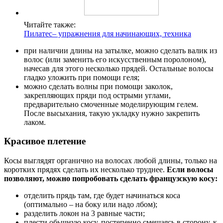
Читайте также:
Пилатес– упражнения для начинающих, техника
при наличии длины на затылке, можно сделать валик из
волос (или заменить его искусственным поролоном),
начесав для этого несколько прядей. Остальные волосы
гладко уложить при помощи геля;
можно сделать волны при помощи заколок,
закрепляющих пряди под острыми углами,
предварительно смоченные моделирующим гелем.
После высыхания, такую укладку нужно закрепить
лаком.
Красивое плетение
Косы выглядят органично на волосах любой длины, только на
коротких прядях сделать их несколько труднее.
Если волосы
позволяют, можно попробовать сделать французскую косу:
отделить прядь там, где будет начинаться коса
(оптимально – на боку или надо лбом);
разделить локон на 3 равные части;
плести обычную косу, постепенно смещаясь в сторону, к