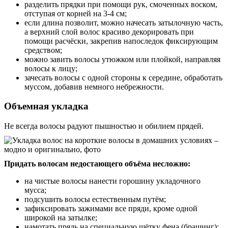
разделить прядки при помощи рук, смоченных воском,
отступая от корней на 3-4 см;
если длина позволит, можно начесать затылочную часть,
а верхний слой волос красиво декорировать при
помощи расчёски, закрепив напоследок фиксирующим
средством;
можно завить волосы утюжком или плойкой, направляя
волосы к лицу;
зачесать волосы с одной стороны к середине, обработать
муссом, добавив немного небрежности.
Объемная укладка
Не всегда волосы радуют пышностью и обилием прядей.
Придать волосам недостающего объёма несложно:
на чистые волосы нанести горошину укладочного
мусса;
подсушить волосы естественным путём;
зафиксировать зажимами все пряди, кроме одной
широкой на затылке;
намотать прядь на специальную щётку фена (брашинг);