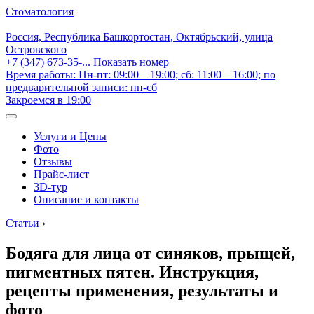
Стоматология
Россия, Республика Башкортостан, Октябрьский, улица
Островского
+7 (347) 673-35-...
Показать номер
Время работы: Пн-пт: 09:00—19:00; сб: 11:00—16:00; по
предварительной записи: пн-сб
Закроемся в 19:00
Услуги и Цены
Фото
Отзывы
Прайс-лист
3D-тур
Описание и контакты
Статьи
›
Бодяга для лица от синяков, прыщей,
пигментных пятен. Инструкция,
рецепты применения, результаты и
фото