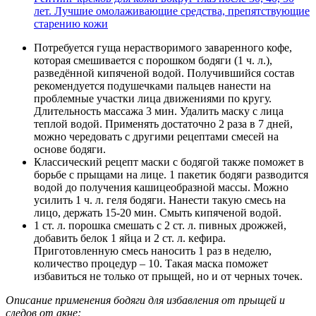
лет. Лучшие омолаживающие средства, препятствующие
старению кожи
Потребуется гуща нерастворимого заваренного кофе,
которая смешивается с порошком бодяги (1 ч. л.),
разведённой кипяченой водой. Получившийся состав
рекомендуется подушечками пальцев нанести на
проблемные участки лица движениями по кругу.
Длительность массажа 3 мин. Удалить маску с лица
теплой водой. Применять достаточно 2 раза в 7 дней,
можно чередовать с другими рецептами смесей на
основе бодяги.
Классический рецепт маски с бодягой также поможет в
борьбе с прыщами на лице. 1 пакетик бодяги разводится
водой до получения кашицеобразной массы. Можно
усилить 1 ч. л. геля бодяги. Нанести такую смесь на
лицо, держать 15-20 мин. Смыть кипяченой водой.
1 ст. л. порошка смешать с 2 ст. л. пивных дрожжей,
добавить белок 1 яйца и 2 ст. л. кефира.
Приготовленную смесь наносить 1 раз в неделю,
количество процедур – 10. Такая маска поможет
избавиться не только от прыщей, но и от черных точек.
Описание применения бодяги для избавления от прыщей и
следов от акне: