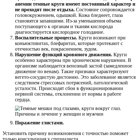
анемии темные круги имеют постоянный характер и
не проходят после отдыха.
Состояние сопровождается
головокружением, одышкой. Кожа бледнеет, глаза
становятся запавшими. Из-за уменьшения объема
поступающего к органам и тканям кислорода
диагностируется кислородное голодание.
Воспалительные процессы.
Круги возникают при
коньюктивитах, блефаритах, которые протекают с
отечностью век, покраснением, зудом.
Нарушение функций кровяного движения.
Круги
особенно характерны при хроническом нарушении. В
организме наблюдается венозный застой (замедленное
движение по венам). Такие признаки характеризуют
вегето-сосудистую дистонию. Это заболевание является
следствием стрессовых потрясений, патологической
усталости. Происходят сбои в функционировании
нервной системы, отклонении от нормы в работе
сердца.
Поражение глистами.
Установить причину возникновения с точностью поможет
только консультация у специалиста.