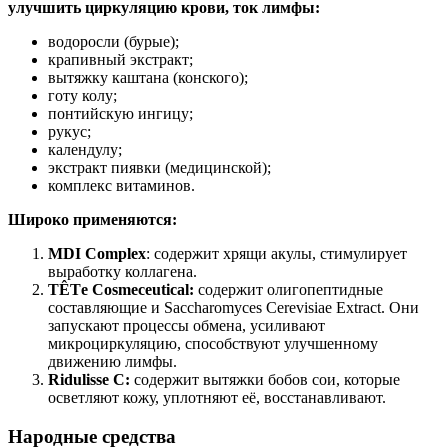
улучшить циркуляцию крови, ток лимфы:
водоросли (бурые);
крапивный экстракт;
вытяжку каштана (конского);
готу колу;
понтийскую ингицу;
рукус;
календулу;
экстракт пиявки (медицинской);
комплекс витаминов.
Широко применяются:
MDI Complex
: содержит хрящи акулы, стимулирует
выработку коллагена.
TÊTе Cosmeceutical:
содержит олигопептидные
составляющие и Saccharomyces Cerevisiae Extract. Они
запускают процессы обмена, усиливают
микроциркуляцию, способствуют улучшенному
движению лимфы.
Ridulisse С:
содержит вытяжки бобов сои, которые
осветляют кожу, уплотняют её, восстанавливают.
Народные средства