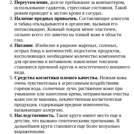
Переутомление,
долгое пребывание за компьютером,
использование гаджетов, стрессовые состояния. Такой
режим приводит к застою крови в сосудах.
Наличие вредных привычек.
Составляющие алкоголя
и табака откладываются в организме, вызывая его
интоксикацию. Кожный покров менее эластичен,
сильнее всего это заметно на тонкой коже в области
глаз.
Питание
. Изобилие в рационе жареных, соленых,
острых блюд и копченостей; недостаток продуктов,
восполняющих необходимое количество компонентов
для организма и витаминов; накопление токсинов
становятся причиной кругов и неэстетичного внешнего
вида.
Средства косметики плохого качества.
Нежная кожа
очень чувствительна к агрессивным воздействиям:
горячая вода, солнечные лучи, растяжение кожи при
умывании или нанесении крема, неправильная очистка
кожи после макияжа, некачественная косметическая
продукция, содержащая вредные компоненты,
вызывающие аллергию.
Наследственность.
Такие круги имеют место еще в
детстве, что вызвано генетическими причинами. В
дальнейшем круги становятся еще более визуально
выраженными.