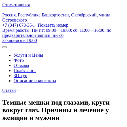
Стоматология
Россия, Республика Башкортостан, Октябрьский, улица
Островского
+7 (347) 673-35-...
Показать номер
Время работы: Пн-пт: 09:00—19:00; сб: 11:00—16:00; по
предварительной записи: пн-сб
Закроемся в 19:00
Услуги и Цены
Фото
Отзывы
Прайс-лист
3D-тур
Описание и контакты
Статьи
›
Темные мешки под глазами, круги
вокруг глаз. Причины и лечение у
женщин и мужчин