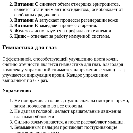
Витамин С
снижает объем отмерших эритроцитов,
является отличным антиоксидантом., освобождает от
свободных радикалов.
Витамин А
запускает процессы регенерации кожи.
Витамин Е
замедляет процесс старения.
Железо
– используется в профилактике анемии.
Цинк
– отвечает за работу иммунной системы.
Гимнастика для глаз
Эффективной, способствующей улучшению цвета кожи,
снятию отечности является гимнастика для глаз. Благодаря
комплексу упражнений снимается напряжение с мышц глаз,
улучшается циркуляция крови. Каждое упражнение
выполняют по 6-7 раз.
Упражнения:
Не поворачивая головы, нужно сначала смотреть прямо,
затем поочередно во все стороны.
Не двигая головой, делают вращательные движения
глазными яблоками.
Сильно зажмуриваются, а после расслабляют мышцы.
Безымянным пальцем производят постукивающие
движения вокруг глаз.