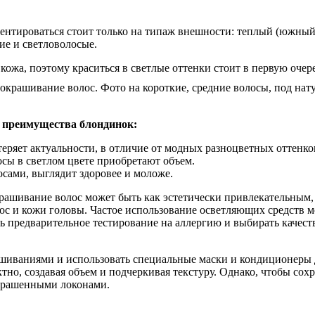
риентироваться стоит только на типаж внешности: теплый (южны
ие и светловолосые.
 кожа, поэтому краситься в светлые оттенки стоит в первую оче
3 преимущества блондинок:
теряет актуальности, в отличие от модных разноцветных оттенко
сы в светлом цвете приобретают объем.
сами, выглядит здоровее и моложе.
крашивание волос может быть как эстетически привлекательным,
ос и кожи головы. Частое использование осветляющих средств 
ь предварительное тестирование на аллергию и выбирать каче
ашиваниями и использовать специальные маски и кондиционеры д
тно, создавая объем и подчеркивая текстуру. Однако, чтобы сох
окрашенными локонами.