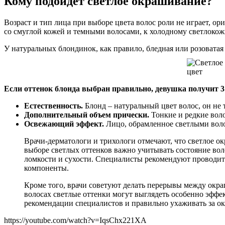
Кому подойдет светлое окрашивание?
Возраст и тип лица при выборе цвета волос роли не играет, о
со смуглой кожей и темными волосами, к холодному светлокож
У натуральных блондинок, как правило, бледная или розоватая
Если оттенок блонда выбран правильно, девушка получит 
Естественность.
Блонд – натуральный цвет волос, он не 
Дополнительный объем прически.
Тонкие и редкие воло
Освежающий эффект.
Лицо, обрамленное светлыми воло
Врачи-дерматологи и трихологи отмечают, что светлое о
выборе светлых оттенков важно учитывать состояние вол
ломкости и сухости. Специалисты рекомендуют проводит
компоненты.
Кроме того, врачи советуют делать перерывы между окр
волосах светлые оттенки могут выглядеть особенно эффек
рекомендации специалистов и правильно ухаживать за 
https://youtube.com/watch?v=IqsChx221XA