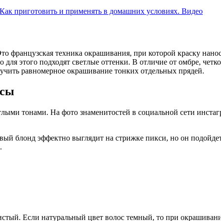
. Как приготовить и применять в домашних условиях. Видео
то французская техника окрашивания, при которой краску нанос
о для этого подходят светлые оттенки. В отличие от омбре, четк
учить равномерное окрашивание тонких отдельных прядей.
осы
тлыми тонами. На фото знаменитостей в социальной сети инстаг
ый блонд эффектно выглядит на стрижке пикси, но он подойдет
.
стый. Если натуральный цвет волос темный, то при окрашивании