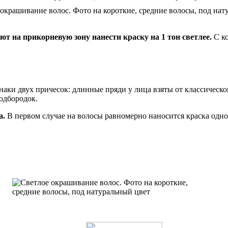
 на прикорневую зону нанести краску на 1 тон светлее.
С ко
аки двух причесок: длинные пряди у лица взяты от классического
одбородок.
а.
В первом случае на волосы равномерно наносится краска одн