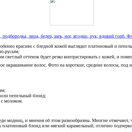
 подбородка, лица, бедер, щек, ног, ягодиц, рук, вдовий горб. 
особенно красиво с бледной кожей выглядит платиновый и пепел
ло-русым;
 светлый оттенок будет резко контрастировать с кожей, и помеш
ым;
 или пепельный блонд;
 с молоком.
ди модниц, и мнения об этом разнообразны. Многие отмечают, чт
как платиновый блонд или мягкий карамельный, отлично подчерк