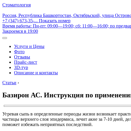
Стоматология
Россия, Республика Башкортостан, Октябрьский, улица Остров
+7 (347) 673-35-...
Показать номер
Время работы: Пн-пт: 09:00—19:00; сб: 11:00—16:00; по предва
Закроемся в 19:00
Услуги и Цены
Фото
Отзывы
Прайс-лист
3D-тур
Описание и контакты
Статьи
›
Базирон АС. Инструкция по применению
Угревая сыпь в определенные периоды жизни возникает практи
частицы верхнего слоя эпидермиса, лечит акне за 7-10 дней, 
поможет избежать неприятных последствий.