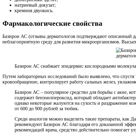
натриевый докузат;
кремния двуокись.
Фармакологические свойства
Базирон АС (отзывы дерматологов подтверждают описанный да
неблагоприятную среду для развития микроорганизмов. Высы
Базирон АС снабжает эпидермис кислородными молекула
Путем лабораторных исследований было выявлено, что спустя 7
кровообращение, контролирует работу сальных желез, увлажня
Базирон АС – популярное средство для борьбы с акне, ко
содержит бензоилпероксид, который обладает антибакт
однако некоторые жалуются на сухость и раздражение кож
от 600 до 900 рублей за тюбик.
Среди аналогов можно выделить такие препараты, как Да
рекомендуют Базирон АС благодаря его доказанной эффе
рекомендаций врача, средство действительно помогает у