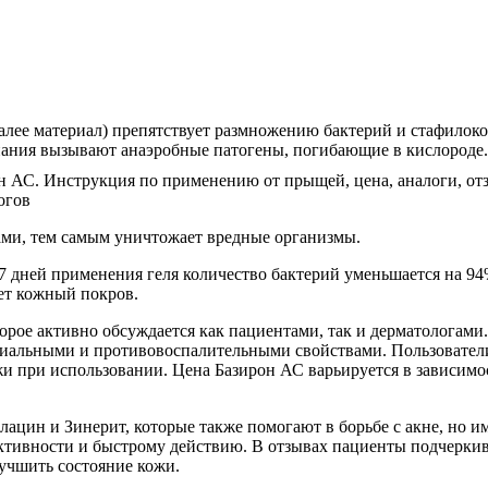
лее материал) препятствует размножению бактерий и стафилоко
пания вызывают анаэробные патогены, погибающие в кислороде.
ми, тем самым уничтожает вредные организмы.
 дней применения геля количество бактерий уменьшается на 94%,
ет кожный покров.
торое активно обсуждается как пациентами, так и дерматологами
ериальными и противовоспалительными свойствами. Пользовател
и при использовании. Цена Базирон АС варьируется в зависимост
лацин и Зинерит, которые также помогают в борьбе с акне, но 
ктивности и быстрому действию. В отзывах пациенты подчерки
лучшить состояние кожи.