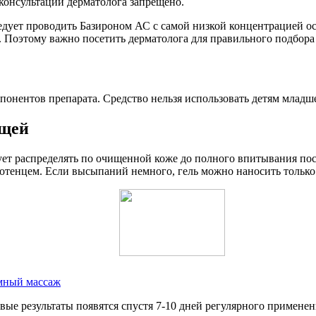
консультации дерматолога запрещено.
ледует проводить Базироном АС с самой низкой концентрацией о
 Поэтому важно посетить дерматолога для правильного подбора
онентов препарата. Средство нельзя использовать детям младше
ыщей
ует распределять по очищенной коже до полного впитывания пос
отенцем. Если высыпаний немного, гель можно наносить только
умный массаж
е результаты появятся спустя 7-10 дней регулярного применения