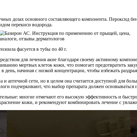
ичных дозах основного составляющего компонента. Пероксид бен
видом перекиси водорода.
зоила фасуется в тубы по 40 г.
редством для лечения акне благодаря своему активному компоне
иванию мертвых клеток кожи, что помогает предотвратить зак
 в день, начиная с низкой концентрации, чтобы избежать раздра
а и аптечной сети, но в целом она считается доступной для бол
ологи подчеркивают, что выбор препарата должен основываться
ельные: многие отмечают его высокую эффективность и быстрое
окраснение кожи, и рекомендуют комбинировать лечение с увла