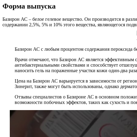
Форма выпуска
Базирон АС – белое гелевое вещество. Он производится в разл
содержании 2,5%, 5% и 10% этого вещества, являющегося под
Базирон АС с любым процентом содержания пероксида бен
Врачи отмечают, что Базирон АС является эффективным с
антибактериальными свойствами и способствует отшелуш
наносить гель на пораженные участки кожи один-два раза
Цена на Базирон АС варьируется в зависимости от регион
Зинерит, также могут быть использованы, однако дермат
Отзывы специалистов о Базироне АС в основном положит
возможности побочных эффектов, таких как сухость и п