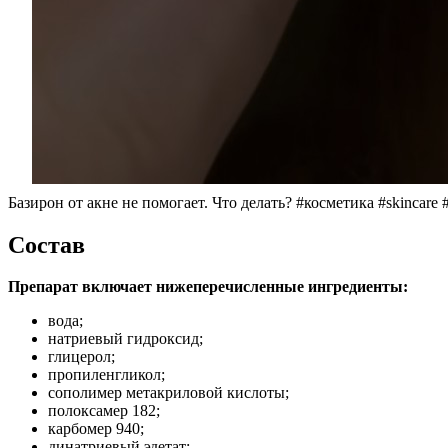
Базирон от акне не помогает. Что делать? #косметика #skincare
Состав
Препарат включает нижеперечисленные ингредиенты:
вода;
натриевый гидроксид;
глицерол;
пропиленгликол;
сополимер метакриловой кислоты;
полоксамер 182;
карбомер 940;
динатриевый эдетат;