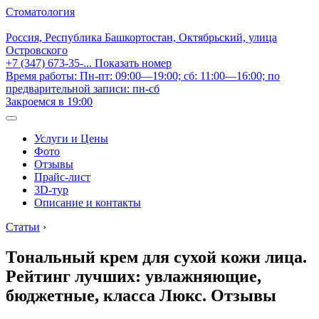
Стоматология
Россия, Республика Башкортостан, Октябрьский, улица
Островского
+7 (347) 673-35-...
Показать номер
Время работы: Пн-пт: 09:00—19:00; сб: 11:00—16:00; по
предварительной записи: пн-сб
Закроемся в 19:00
Услуги и Цены
Фото
Отзывы
Прайс-лист
3D-тур
Описание и контакты
Статьи
›
Тональный крем для сухой кожи лица.
Рейтинг лучших: увлажняющие,
бюджетные, класса Люкс. Отзывы