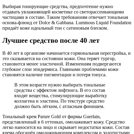
Выбирая тонирующие средства, предпочтение нужно
отдавать увлажняющей косметике со светорассеивающими
частицами в составе. Таким требованиям отвечает тональная
основа-флюид от Dolce & Gabbana. Luminous Liquid Foundation
придаёт коже идеальный тон с сатиновым блеском.
Лучшее средство после 40 лет
В 40 лет в организме начинается гормональная перестройка, и
это сказывается на состоянии кожи. Она теряет тургор,
становится менее эластичной. Изменениям подвергаются
глубокие слои эпидермиса. Главными проблемами кожи
становятся наличие пигментации и потеря тонуса.
В этом возрасте нужно выбирать тональные
средства с эффектом лифтинга. В его состав
входят вещества, стимулирующие выработку
коллагена и эластина. По текстуре средство
должно быть лёгким, с атласным финишем.
Тональный крем Parure Gold от фирмы Guerlain,
представленный в 6 оттенках, омолаживает кожу. Средство
легко наносится на лицо и скрывает недостатки кожи. Состав
крема обогащён омолаживающим комплексом и золотистыми