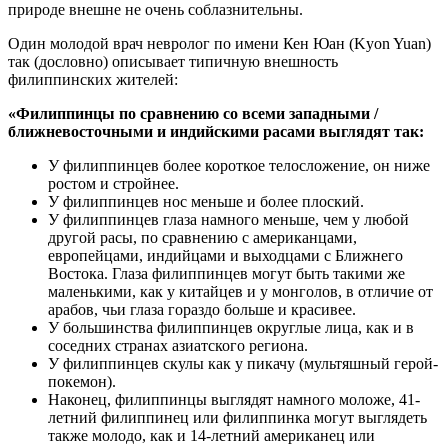
природе внешне не очень соблазнительны.
Один молодой врач невролог по имени Кен Юан (Kyon Yuan)
так (дословно) описывает типичную внешность
филиппинских жителей:
«Филиппинцы по сравнению со всеми западными /
ближневосточными и индийскими расами выглядят так:
У филиппинцев более короткое телосложение, он ниже
ростом и стройнее.
У филиппинцев нос меньше и более плоский.
У филиппинцев глаза намного меньше, чем у любой
другой расы, по сравнению с американцами,
европейцами, индийцами и выходцами с Ближнего
Востока. Глаза филиппинцев могут быть такими же
маленькими, как у китайцев и у монголов, в отличие от
арабов, чьи глаза гораздо больше и красивее.
У большинства филиппинцев округлые лица, как и в
соседних странах азиатского региона.
У филиппинцев скулы как у пикачу (мультяшный герой-
покемон).
Наконец, филиппинцы выглядят намного моложе, 41-
летний филиппинец или филиппинка могут выглядеть
также молодо, как и 14-летний американец или