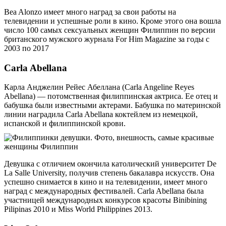
Bea Alonzo имеет много наград за свои работы на
телевидении и успешные роли в кино. Кроме этого она вошла
число 100 самых сексуальных женщин Филиппин по версии
британского мужского журнала For Him Magazine за годы с
2003 по 2017
Carla Abellana
Карла Анджелин Рейес Абеллана (Carla Angeline Reyes
Abellana) — потомственная филиппинская актриса. Ее отец и
бабушка были известными актерами. Бабушка по материнской
линии наградила Carla Abellana коктейлем из немецкой,
испанской и филиппинской крови.
Девушка с отличием окончила католический университет De
La Salle University, получив степень бакалавра искусств. Она
успешно снимается в кино и на телевидении, имеет много
наград с международных фестивалей. Carla Abellana была
участницей международных конкурсов красоты Binibining
Pilipinas 2010 и Miss World Philippines 2013.