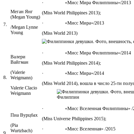
· «Мисс Мира Филиппины»/2013
Меган Янг
(Miss World Philippines 2013);
(Megan Young)
· «Мисс Мира»/2013
7.
/Megan Lynne
Young
(Miss World 2013)
· «Мисс Мира Филиппины»/2014
Валери
Вайгман
(Miss World Philippines 2014);
(Valerie
· «Мисс Мира»/2014
8.
Weigmann)
(Miss World 2014), вошла в число 25-ти пол
Valerie Clacio
Weigmann
· «Мисс Вселенная Филиппины» /2
Пиа Вурцбах
(Miss Universe Philippines 2015);
(Pia
· «Мисс Вселенная» /2015
Wurtzbach)
9.