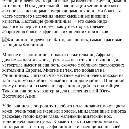
женщин и девушек-островитянок, размещенные очевидцами в
интернете. Из-за длительной колонизации Филиппинского
архипелага испанцами, американцами и японцами большая
часть местного населения имеет смешанные внешние
качества. Настоящие филиппинцы — это смесь индо-
малайских черт, в то время как у некоторых племен
аборигенов больше африканских внешних признаков.
Многие из филиппинок похожи на жительниц Африки,
другие — на итальянок, третьи — на китаянок и японок, а
четвертые имеют внешность, схожую с обликом светлокожих
жительниц Европы. Многие из тех, кто побывал на
Филиппинах, считают, что местные жители очень похожи на
тайцев, камбоджийцев, малайцев и индонезийцев. Причиной
этому послужило смешение древних индийцев и китайцев.
Такая внешность характерна для населения всей Юго-
Восточной Азии.
У большинства островитян любого пола, независимо от цвета
кожи, очень темные (черные) волосы, миндалевидные (иногда
раскосые) темно-карие глаза, маленький азиатский нос,
тонкие небольшие губы. Кроме этого, по мнению многих
иностранцев, некоторые филиппинские женщины по своей