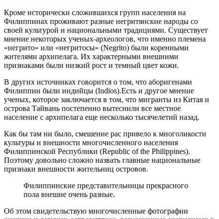
Кроме исторически сложившихся групп населения на
Филиппинах проживают разные негритянские народы со
своей культурой и национальными традициями. Существует
мнение некоторых ученых-археологов, что именно племена
«негрито» или «негритосы» (Negrito) были коренными
жителями архипелага. Их характерными внешними
признаками были низкий рост и темный цвет кожи.
В других источниках говорится о том, что аборигенами
Филиппин были индийцы (Indios).Есть и другое мнение
ученых, которое заключается в том, что мигранты из Китая и
острова Тайвань постепенно вытеснили все местное
население с архипелага еще несколько тысячелетий назад.
Как бы там ни было, смешение рас привело к многоликости
культуры и внешности многочисленного населения
Филиппинской Республики (Republic of the Philippines).
Поэтому довольно сложно назвать главные национальные
признаки внешности жительниц островов.
Филиппинские представительницы прекрасного
пола внешне очень разные.
Об этом свидетельствую многочисленные фотографии