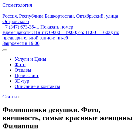
Стоматология
Россия, Республика Башкортостан, Октябрьский, улица
Островского
+7 (347) 673-35-...
Показать номер
Время работы: Пн-пт: 09:00—19:00; сб: 11:00—16:00; по
предварительной записи: пн-сб
Закроемся в 19:00
Услуги и Цены
Фото
Отзывы
Прайс-лист
3D-тур
Описание и контакты
Статьи
›
Филиппинки девушки. Фото,
внешность, самые красивые женщины
Филиппин