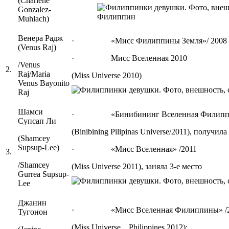
(Charlene
Gonzalez-
Muhlach)
Венера Радж
· «Мисс Филиппины Земля»/ 2008 (Miss 
(Venus Raj)
· Мисс Вселенная 2010
/Venus
2.
Raj/Maria
(Miss Universe 2010)
Venus Bayonito
Raj
Шамси
· «Бинибининг Вселенная Филиппин
Супсап Ли
(Binibining Pilipinas Universe/2011), получи
(Shamcey
Supsup-Lee)
· «Мисс Вселенная» /2011
3.
/Shamcey
(Miss Universe 2011), заняла 3-е место
Gurrea Supsup-
Lee
Джанин
· «Мисс Вселенная Филиппины» /2
Тугонон
(Miss Universe Philippines 2012);