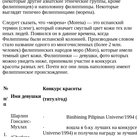
(некоторые другие азиатские этнические группы, кроме
филиппинцев) и наполовину филиппинцы. Некоторые
выглядят типично филиппинцами (морена).
Следует сказать, что «морена» (Morena) — это испанский
термин (сленг), который означает смуглый цвет кожи тех или
иных людей. Появился он в давние времена, когда
Филиппины были испанской колонией. Производным словом
стало название одного из многочисленных (более 2 млн.
человек) филиппинских народов моро (Moro), которые имели
темный цвет кожи. Филиппинки — девушки, фото которых
можно увидеть ниже, принимали участие в конкурсах
красоты разных лет. Почти все они лишь наполовину имеют
филиппинское происхождение.
№
Конкурс красоты
Имя девушки
п/
(титул/год)
п
Шарлин
· Binibining Pilipinas Universe/1994 (
Гонсалес-
Мухлах
· вошла в 6-ку лучших на конкурсе «М
Universe/1994) и получила награду за луч
1.