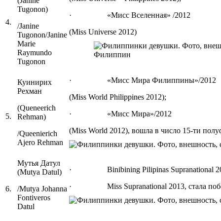
(Janine
Tugonon)
· «Мисс Вселенная» /2012
4.
/Janine
(Miss Universe 2012)
Tugonon/Janine
Marie
Raymundo
Tugonon
· «Мисс Мира Филиппины»/2012
Куинирих
Рехман
(Miss World Philippines 2012);
(Queneerich
· «Мисс Мира»/2012
5.
Rehman)
(Miss World 2012), вошла в число 15-ти пол
/Queenierich
Ajero Rehman
Мутья Датул
· Binibining Pilipinas Supranational 201
(Mutya Datul)
· Miss Supranational 2013, стала поб
6.
/Mutya Johanna
Fontiveros
Datul