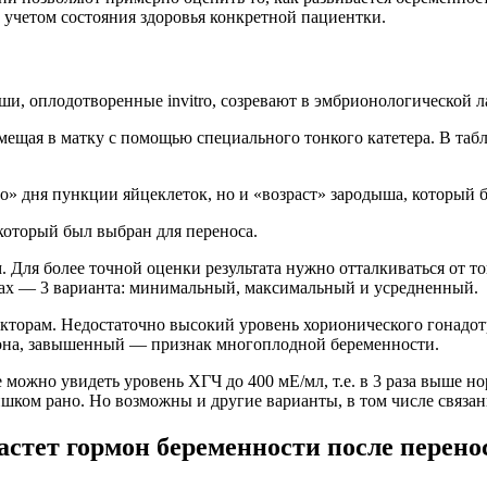
 с учетом состояния здоровья конкретной пациентки.
, оплодотворенные invitro, созревают в эмбрионологической ла
мещая в матку с помощью специального тонкого катетера. В та
о» дня пункции яйцеклеток, но и «возраст» зародыша, который 
который был выбран для переноса.
Для более точной оценки результата нужно отталкиваться от то
ках — 3 варианта: минимальный, максимальный и усредненный.
торам. Недостаточно высокий уровень хорионического гонадот
она, завышенный — признак многоплодной беременности.
 можно увидеть уровень ХГЧ до 400 мЕ/мл, т.е. в 3 раза выше 
ишком рано. Но возможны и другие варианты, в том числе связа
астет гормон беременности после перено