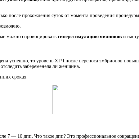
ько после прохождения суток от момента проведения процедуры
евозможно.
учае можно спровоцировать
гиперстимуляцию яичников
и насту
дена успешно, то уровень ХГЧ после переноса эмбрионов повыш
 отследить забеременела ли женщина.
нних сроках
ле 7 — 10 дпп. Что такое дпп? Это профессиональное сокращен