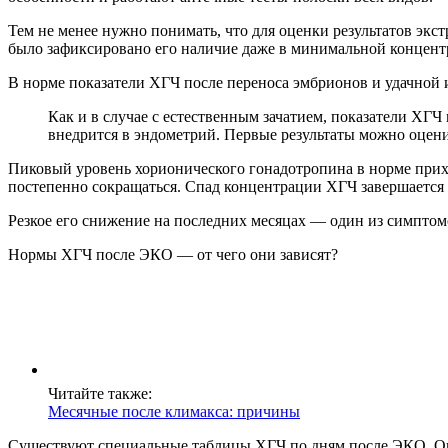
Тем не менее нужно понимать, что для оценки результатов экс
было зафиксировано его наличие даже в минимальной концент
В норме показатели ХГЧ после переноса эмбрионов и удачной 
Как и в случае с естественным зачатием, показатели ХГЧ
внедрится в эндометрий. Первые результаты можно оценит
Пиковый уровень хорионического гонадотропина в норме прихо
постепенно сокращаться. Спад концентрации ХГЧ завершается 
Резкое его снижение на последних месяцах — один из симптом
Нормы ХГЧ после ЭКО — от чего они зависят?
Читайте также:
Месячные после климакса: причины
Существуют специальные таблицы ХГЧ по дням после ЭКО. Они