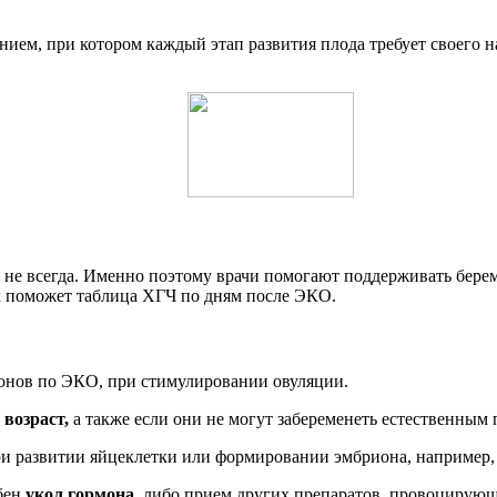
ием, при котором каждый этап развития плода требует своего 
 не всегда. Именно поэтому врачи помогают поддерживать бере
ах поможет таблица ХГЧ по дням после ЭКО.
онов по ЭКО, при стимулировании овуляции.
 возраст,
а также если они не могут забеременеть естественным 
при развитии яйцеклетки или формировании эмбриона, например
обен
укол гормона,
либо прием других препаратов, провоцирующи