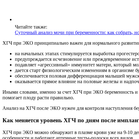
Читайте также:
Суточный анализ мочи при беременности: как собрать, н
ХГЧ при ЭКО принципиально важен для нормального развития
на начальных этапах стимулируется выработка прогестер
предупреждается исчезновение или преждевременное ист
подавляет «агрессивный» иммунитет матери, который мо
дается старт физиологическим изменениям в организме б
обеспечивается половая дифференциация малышей мужск
оказывается прямое влияние на половые железы и надпоч
Иными словами, именно за счет ХГЧ при ЭКО беременность и 
помогает плоду расти правильно.
Анализ на ХГЧ после ЭКО нужен для контроля наступления б
Как меняется уровень ХГЧ по дням после импла
ХГЧ при ЭКО можно обнаружит в плазме крови уже на 9-10 ден
особенности и работают аптечные тесты-полоски всех видов.