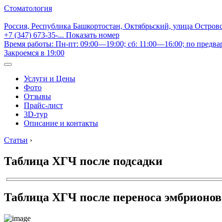
Стоматология
Россия, Республика Башкортостан, Октябрьский, улица Остров
+7 (347) 673-35-...
Показать номер
Время работы: Пн-пт: 09:00—19:00; сб: 11:00—16:00; по предва
Закроемся в 19:00
Услуги и Цены
Фото
Отзывы
Прайс-лист
3D-тур
Описание и контакты
Статьи
›
Таблица ХГЧ после подсадки
Таблица ХГЧ после переноса эмбрионов