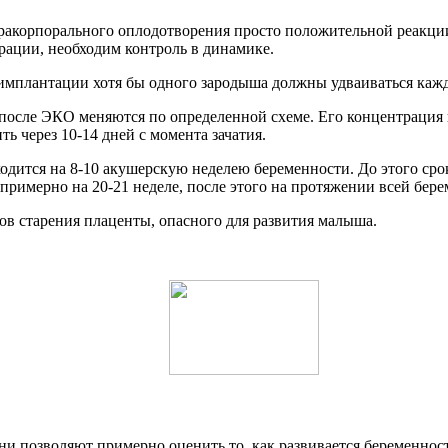
тракорпорального оплодотворения просто положительной реакции
рации, необходим контроль в динамике.
имплантации хотя бы одного зародыша должны удваиваться кажд
 после ЭКО меняются по определенной схеме. Его концентрация 
ь через 10-14 дней с момента зачатия.
дится на 8-10 акушерскую неделею беременности. До этого срок
примерно на 20-21 неделе, после этого на протяжении всей бер
ов старения плаценты, опасного для развития малыша.
 позволяют примерно оценить то, как развивается беременност