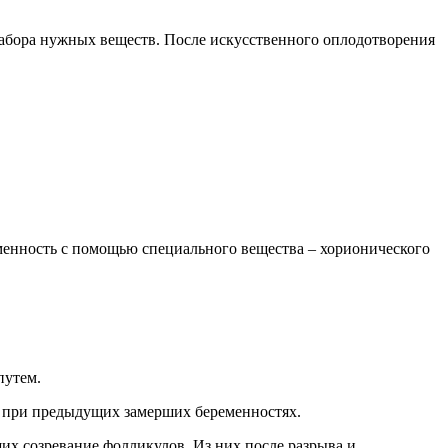
набора нужных веществ. После искусственного оплодотворения
менность с помощью специального вещества – хорионического
путем.
, при предыдущих замерших беременностях.
х созревание фолликулов. Из них после разрыва и