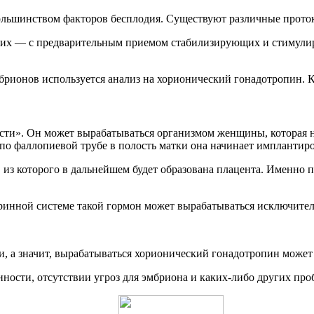
ольшинством факторов бесплодия. Существуют различные проток
ругих — с предварительным приемом стабилизирующих и стиму
эмбрионов используется анализ на хорионический гонадотропин.
и». Он может вырабатываться организмом женщины, которая нах
по фаллопиевой трубе в полость матки она начинает имплантиро
 из которого в дальнейшем будет образована плацента. Именно 
кринной системе такой гормон может вырабатываться исключите
и, а значит, вырабатываться хорионический гонадотропин может 
нности, отсутствии угроз для эмбриона и каких-либо других про