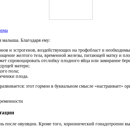
орма
 малыша. Благодаря ему:
онов и эстрогенов, воздействующих на трофобласт и необходим
ощение желтого тела, временной железы, питающей матку и пло
жет спровоцировать отслойку плодного яйца или замирание бер
удущей матери;
ого пола;
ечники плода.
развивается: этот гормон в буквальном смысле «настраивает» 
еременности
нтации
ь после овуляции. Кроме того, хорионический гонадотропин вы