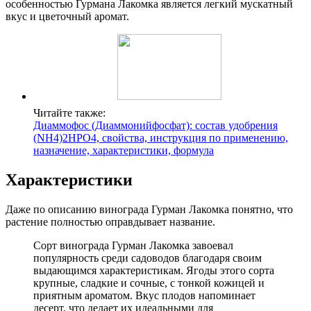
особенностью Гурмана Лакомка является легкий мускатный
вкус и цветочный аромат.
Читайте также:
Диаммофос (Диаммонийфосфат): состав удобрения
(NH4)2HPO4, свойства, инструкция по применению,
назначение, характеристики, формула
Характеристики
Даже по описанию винограда Гурман Лакомка понятно, что
растение полностью оправдывает название.
Сорт винограда Гурман Лакомка завоевал
популярность среди садоводов благодаря своим
выдающимся характеристикам. Ягоды этого сорта
крупные, сладкие и сочные, с тонкой кожицей и
приятным ароматом. Вкус плодов напоминает
десерт, что делает их идеальными для