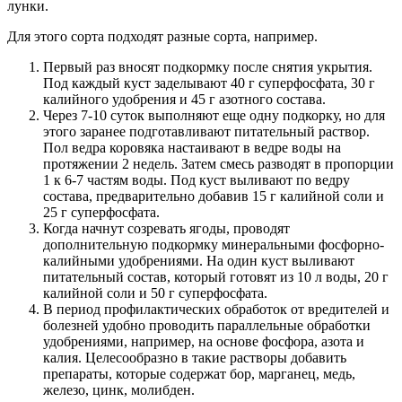
лунки.
Для этого сорта подходят разные сорта, например.
Первый раз вносят подкормку после снятия укрытия.
Под каждый куст заделывают 40 г суперфосфата, 30 г
калийного удобрения и 45 г азотного состава.
Через 7-10 суток выполняют еще одну подкорку, но для
этого заранее подготавливают питательный раствор.
Пол ведра коровяка настаивают в ведре воды на
протяжении 2 недель. Затем смесь разводят в пропорции
1 к 6-7 частям воды. Под куст выливают по ведру
состава, предварительно добавив 15 г калийной соли и
25 г суперфосфата.
Когда начнут созревать ягоды, проводят
дополнительную подкормку минеральными фосфорно-
калийными удобрениями. На один куст выливают
питательный состав, который готовят из 10 л воды, 20 г
калийной соли и 50 г суперфосфата.
В период профилактических обработок от вредителей и
болезней удобно проводить параллельные обработки
удобрениями, например, на основе фосфора, азота и
калия. Целесообразно в такие растворы добавить
препараты, которые содержат бор, марганец, медь,
железо, цинк, молибден.