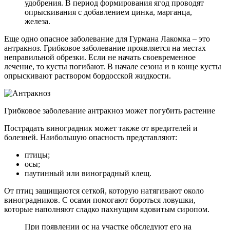
удобрения. В период формирования ягод проводят
опрыскивания с добавлением цинка, марганца,
железа.
Еще одно опасное заболевание для Гурмана Лакомка – это
антракноз. Грибковое заболевание проявляется на местах
неправильной обрезки. Если не начать своевременное
лечение, то кусты погибают. В начале сезона и в конце кусты
опрыскивают раствором бордосской жидкости.
Грибковое заболевание антракноз может погубить растение
Пострадать виноградник может также от вредителей и
болезней. Наибольшую опасность представляют:
птицы;
осы;
паутинный или виноградный клещ.
От птиц защищаются сеткой, которую натягивают около
виноградников. С осами помогают бороться ловушки,
которые наполняют сладко пахнущим ядовитым сиропом.
При появлении ос на участке обследуют его на