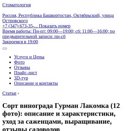
Стоматология
Россия, Республика Башкортостан, Октябрьский, улица
Островского
+7 (347) 673-35-...
Показать номер
Время работы: Пн-пт: 09:00—19:00; сб: 11:00—16:00; по
предварительной записи: пн-сб
Закроемся в 19:00
Услуги и Цены
Фото
Отзывы
Прайс-лист
3D-тур
Описание и контакты
Статьи
›
Сорт винограда Гурман Лакомка (12
фото): описание и характеристики,
уход за саженцами, выращивание,
отзывы садоводов