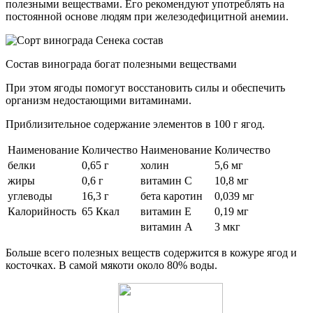
полезными веществами. Его рекомендуют употреблять на
постоянной основе людям при железодефицитной анемии.
Состав винограда богат полезными веществами
При этом ягоды помогут восстановить силы и обеспечить
организм недостающими витаминами.
Приблизительное содержание элементов в 100 г ягод.
Наименование
Количество
Наименование
Количество
белки
0,65 г
холин
5,6 мг
жиры
0,6 г
витамин С
10,8 мг
углеводы
16,3 г
бета каротин
0,039 мг
Калорийность
65 Ккал
витамин Е
0,19 мг
витамин А
3 мкг
Больше всего полезных веществ содержится в кожуре ягод и
косточках. В самой мякоти около 80% воды.