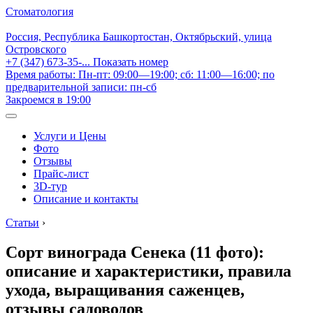
Стоматология
Россия, Республика Башкортостан, Октябрьский, улица
Островского
+7 (347) 673-35-...
Показать номер
Время работы: Пн-пт: 09:00—19:00; сб: 11:00—16:00; по
предварительной записи: пн-сб
Закроемся в 19:00
Услуги и Цены
Фото
Отзывы
Прайс-лист
3D-тур
Описание и контакты
Статьи
›
Сорт винограда Сенека (11 фото):
описание и характеристики, правила
ухода, выращивания саженцев,
отзывы садоводов