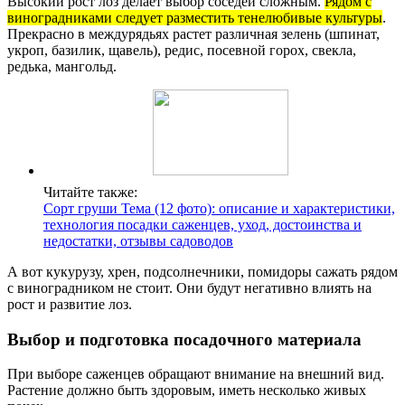
Высокий рост лоз делает выбор соседей сложным.
Рядом с
виноградниками следует разместить тенелюбивые культуры
.
Прекрасно в междурядьях растет различная зелень (шпинат,
укроп, базилик, щавель), редис, посевной горох, свекла,
редька, мангольд.
Читайте также:
Сорт груши Тема (12 фото): описание и характеристики,
технология посадки саженцев, уход, достоинства и
недостатки, отзывы садоводов
А вот кукурузу, хрен, подсолнечники, помидоры сажать рядом
с виноградником не стоит. Они будут негативно влиять на
рост и развитие лоз.
Выбор и подготовка посадочного материала
При выборе саженцев обращают внимание на внешний вид.
Растение должно быть здоровым, иметь несколько живых