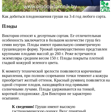
Как добиться плодоношения груши на 3-4 год любого сорта.
Плоды
Виктория относят к десертным сортам. Ее отличительная
особенность заключается в большом количестве груш без
семян внутри. Плоды имеют правильную симметричную
грушевидную форму. Урожай преимущественно представлен
крупными плодами массой до 260 г. Реже встречаются
экземпляры средним весом 150 г. Плоды покрыты плотной
гладкой кожурой зеленого цвета.
К моменту технической зрелости появляются коричневые
вкрапления, при полном созревании точки темнеют а кожура
приобретает желтый оттенок. Красный румянец появляется на
одной стороне плодов, находящейся под прямыми
солнечными лучами. Плоды удерживаются на тонкой,
короткой плодоножке. Для Виктории не характерно
осыпание.
К сведению!
Груши имеют высокую
гастрономическую оценку. Вкус приятный