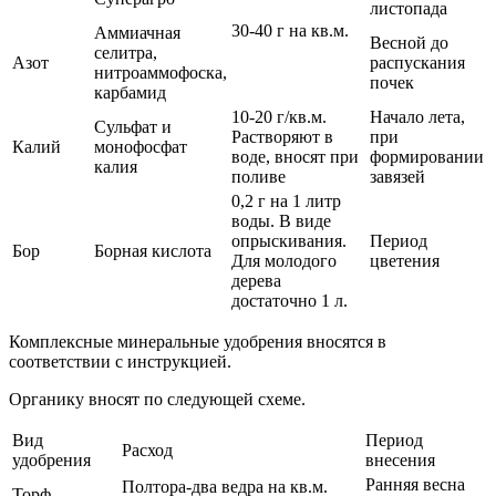
листопада
30-40 г на кв.м.
Аммиачная
Весной до
селитра,
Азот
распускания
нитроаммофоска,
почек
карбамид
10-20 г/кв.м.
Начало лета,
Сульфат и
Растворяют в
при
Калий
монофосфат
воде, вносят при
формировании
калия
поливе
завязей
0,2 г на 1 литр
воды. В виде
опрыскивания.
Период
Бор
Борная кислота
Для молодого
цветения
дерева
достаточно 1 л.
Комплексные минеральные удобрения вносятся в
соответствии с инструкцией.
Органику вносят по следующей схеме.
Вид
Период
Расход
удобрения
внесения
Ранняя весна
Полтора-два ведра на кв.м.
Торф,