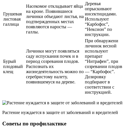
Деревья
Насекомое откладывает яйца
опрыскивают
на кроне. Появившиеся
Грушевая
инсектицидами.
личинки объедают листья, на
листовая
Используют
подтвержденных местах
галлица
“Карбофос”,
появляются наросты —
“Нексион” по
галлы.
инструкции.
При обнаружени
личинок весной
Личинки могут появляться
используют
саду испускания почек и в
препарат
Бурый
период созревания плодов.
“Нитрафен”, при
плодовый
Распознать их
созревании плодов
клещ
жизнедеятельность можно по
— “Карбофос”.
серебристому налету,
Дозировку
появившемуся на дереве.
подбирают в
соответствии с
инструкцией.
Растение нуждается в защите от заболеваний и вредителей
Советы по профилактике