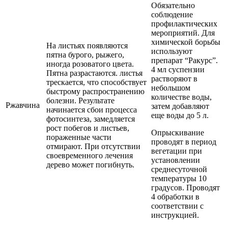
Обязательно
соблюдение
профилактических
мероприятий. Для
химической борьбы
На листьях появляются
используют
пятна бурого, рыжего,
препарат “Ракурс”.
иногда розоватого цвета.
4 мл суспензии
Пятна разрастаются. листья
растворяют в
трескается, что способствует
небольшом
быстрому распространению
количестве воды,
болезни. Результате
Ржавчина
затем добавляют
начинается сбои процесса
еще воды до 5 л.
фотосинтеза, замедляется
рост побегов и листьев,
Опрыскивание
пораженные части
проводят в период
отмирают. При отсутствии
вегетации при
своевременного лечения
установлении
дерево может погибнуть.
среднесуточной
температуры 10
градусов. Проводят
4 обработки в
соответствии с
инструкцией.