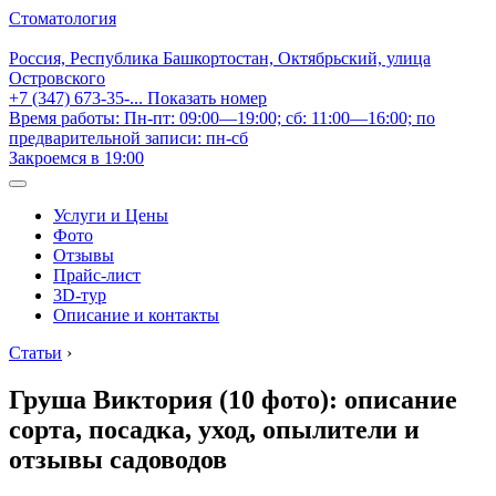
Стоматология
Россия, Республика Башкортостан, Октябрьский, улица
Островского
+7 (347) 673-35-...
Показать номер
Время работы: Пн-пт: 09:00—19:00; сб: 11:00—16:00; по
предварительной записи: пн-сб
Закроемся в 19:00
Услуги и Цены
Фото
Отзывы
Прайс-лист
3D-тур
Описание и контакты
Статьи
›
Груша Виктория (10 фото): описание
сорта, посадка, уход, опылители и
отзывы садоводов