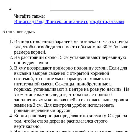
Читайте также:
Виноград Голд Фингер: описание сорта, фото, отзывы
Этапы высадки:
Из подготовленной заранее ямы извлекают часть почвы
так, чтобы освободилось место объемом на 30 % больше
размера корней.
На расстоянии около 15 см устанавливают деревянную
опору для груши.
В яму возвращают примерно половину земли. Если для
высадки выбран саженец с открытой корневой
системой, то на дне ямы формируют холмик из
питательной смеси. Саженцы, приобретенные в
горшках, устанавливают в центре на ровную насыпь. На
этом этапе важно следить, чтобы после полного
заполнения ямы корневая шейка оказалась выше уровня
земли на 3 см. Для контроля удобно использовать
ровный деревянный брусок.
Корни равномерно распределяют по холмику. Следят за
тем, чтобы ствол деревца располагался строго
вертикально.
Яму равномерно заполняют землей, потряхивая деревце