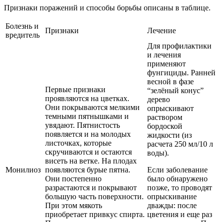
Признаки поражений и способы борьбы описаны в таблице.
Болезнь и
Признаки
Лечение
вредитель
Для профилактики
и лечения
применяют
фунгициды. Ранней
весной в фазе
Первые признаки
“зелёный конус”
проявляются на цветках.
дерево
Они покрываются мелкими
опрыскивают
темными пятнышками и
раствором
увядают. Пятнистость
бордоской
появляется и на молодых
жидкости (из
листочках, которые
расчета 250 мл/10 л
скручиваются и остаются
воды).
висеть на ветке. На плодах
Монилиоз
появляются бурые пятна.
Если заболевание
Они постепенно
было обнаружено
разрастаются и покрывают
позже, то проводят
большую часть поверхности.
опрыскивание
При этом мякоть
дважды: после
приобретает привкус спирта.
цветения и еще раз