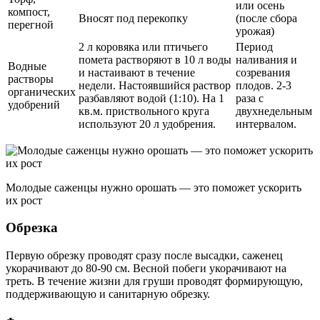
или осень
компост,
Вносят под перекопку
(после сбора
перегной
урожая)
2 л коровяка или птичьего
Период
помета растворяют в 10 л воды
наливания и
Водные
и настаивают в течение
созревания
растворы
недели. Настоявшийся раствор
плодов. 2-3
органических
разбавляют водой (1:10). На 1
раза с
удобрений
кв.м. приствольного круга
двухнедельным
используют 20 л удобрения.
интервалом.
Молодые саженцы нужно орошать — это поможет ускорить
их рост
Обрезка
Первую обрезку проводят сразу после высадки, саженец
укорачивают до 80-90 см. Весной побеги укорачивают на
треть. В течение жизни для груши проводят формирующую,
поддерживающую и санитарную обрезку.