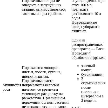
Пораженные плоды не
спустя неделю. При
опадают, в запущенных
этом 100 мл
стадиях на них становятся
препарата
заметны споры грибков.
разбавляют в 10 л
воды.
Поврежденные
плоды убирают и
сжигают.
Один из
распространенных
препаратов — Раек.
Проводят 4
обработки в фразах:
зеленый
Поражаются молодые
конус;
листья, побеги, бутоны,
бутонизации;
цветки и завязи.
2
Пораженные части
опрыскивания
Мучнистая
покрываются белесым
после
роса
налетом, со временем
цветения с
меняющим расцветку на
интервалом в
рыжеватую. При сильном
2 недели.
поражении органы растения
не развиваются и опадают.