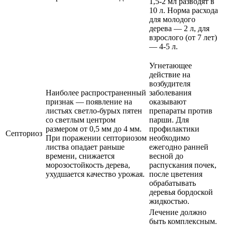
1,5-2 мл разводят в
10 л. Норма расхода
для молодого
дерева — 2 л, для
взрослого (от 7 лет)
— 4-5 л.
Угнетающее
действие на
возбудителя
Наиболее распространенный
заболевания
признак — появление на
оказывают
листьях светло-бурых пятен
препараты против
со светлым центром
парши. Для
размером от 0,5 мм до 4 мм.
профилактики
Септориоз
При поражении септориозом
необходимо
листва опадает раньше
ежегодно ранней
времени, снижается
весной до
морозостойкость дерева,
распускания почек,
ухудшается качество урожая.
после цветения
обрабатывать
деревья бордоской
жидкостью.
Лечение должно
быть комплексным.