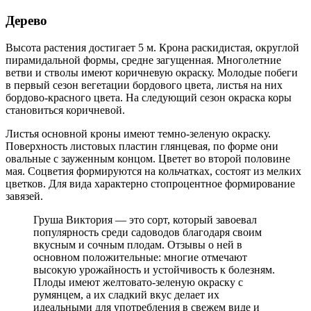
Дерево
Высота растения достигает 5 м. Крона раскидистая, округлой
пирамидальной формы, средне загущенная. Многолетние
ветви и стволы имеют коричневую окраску. Молодые побеги
в первый сезон вегетации бордового цвета, листья на них
бордово-красного цвета. На следующий сезон окраска коры
становиться коричневой.
Листья основной кроны имеют темно-зеленую окраску.
Поверхность листовых пластин глянцевая, по форме они
овальные с зауженным концом. Цветет во второй половине
мая. Соцветия формируются на кольчатках, состоят из мелких
цветков. Для вида характерно стопроцентное формирование
завязей.
Груша Виктория — это сорт, который завоевал
популярность среди садоводов благодаря своим
вкусным и сочным плодам. Отзывы о ней в
основном положительные: многие отмечают
высокую урожайность и устойчивость к болезням.
Плоды имеют желтовато-зеленую окраску с
румянцем, а их сладкий вкус делает их
идеальными для употребления в свежем виде и