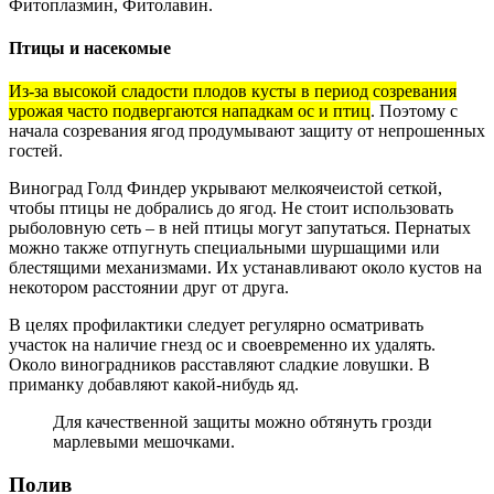
Фитоплазмин, Фитолавин.
Птицы и насекомые
Из-за высокой сладости плодов кусты в период созревания
урожая часто подвергаются нападкам ос и птиц
. Поэтому с
начала созревания ягод продумывают защиту от непрошенных
гостей.
Виноград Голд Финдер укрывают мелкоячеистой сеткой,
чтобы птицы не добрались до ягод. Не стоит использовать
рыболовную сеть – в ней птицы могут запутаться. Пернатых
можно также отпугнуть специальными шуршащими или
блестящими механизмами. Их устанавливают около кустов на
некотором расстоянии друг от друга.
В целях профилактики следует регулярно осматривать
участок на наличие гнезд ос и своевременно их удалять.
Около виноградников расставляют сладкие ловушки. В
приманку добавляют какой-нибудь яд.
Для качественной защиты можно обтянуть грозди
марлевыми мешочками.
Полив