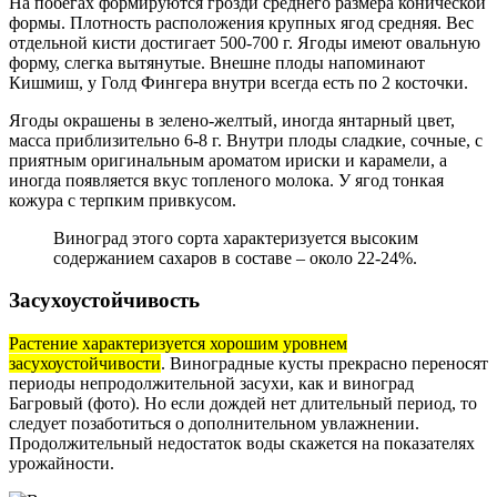
На побегах формируются грозди среднего размера конической
формы. Плотность расположения крупных ягод средняя. Вес
отдельной кисти достигает 500-700 г. Ягоды имеют овальную
форму, слегка вытянутые. Внешне плоды напоминают
Кишмиш, у Голд Фингера внутри всегда есть по 2 косточки.
Ягоды окрашены в зелено-желтый, иногда янтарный цвет,
масса приблизительно 6-8 г. Внутри плоды сладкие, сочные, с
приятным оригинальным ароматом ириски и карамели, а
иногда появляется вкус топленого молока. У ягод тонкая
кожура с терпким привкусом.
Виноград этого сорта характеризуется высоким
содержанием сахаров в составе – около 22-24%.
Засухоустойчивость
Растение характеризуется хорошим уровнем
засухоустойчивости
. Виноградные кусты прекрасно переносят
периоды непродолжительной засухи, как и виноград
Багровый (фото). Но если дождей нет длительный период, то
следует позаботиться о дополнительном увлажнении.
Продолжительный недостаток воды скажется на показателях
урожайности.