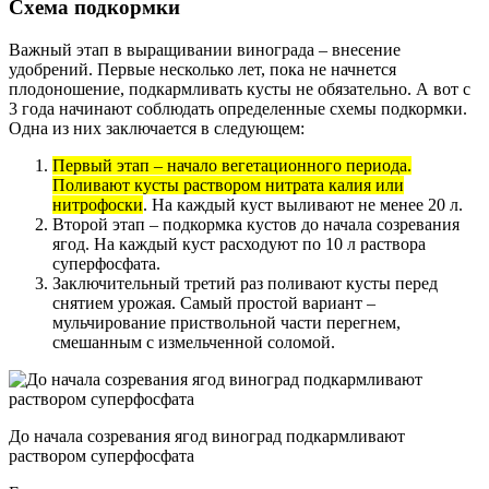
Схема подкормки
Важный этап в выращивании винограда – внесение
удобрений. Первые несколько лет, пока не начнется
плодоношение, подкармливать кусты не обязательно. А вот с
3 года начинают соблюдать определенные схемы подкормки.
Одна из них заключается в следующем:
Первый этап – начало вегетационного периода.
Поливают кусты раствором нитрата калия или
нитрофоски
. На каждый куст выливают не менее 20 л.
Второй этап – подкормка кустов до начала созревания
ягод. На каждый куст расходуют по 10 л раствора
суперфосфата.
Заключительный третий раз поливают кусты перед
снятием урожая. Самый простой вариант –
мульчирование приствольной части перегнем,
смешанным с измельченной соломой.
До начала созревания ягод виноград подкармливают
раствором суперфосфата