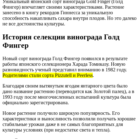
Уникальный японский сорт винограда Gold Finger (Голд
Фингер) впечатляет своими характеристиками. Растение
занесено в книгу рекордов Гиннесса за уникальную
способность накапливать сахара внутри плодов. Но это далеко
не все достоинства культуры.
История селекции винограда Голд
Фингер
Новый сорт винограда Голд Фингер появился в результате
работы японского селекционера Харада Томиказу. Новую
разновидность ученый представил вниманию в 1982 году.
Родителями стали сорта Pizzutell и Peerless
.
Благодаря своим вытянутым ягодам янтарного цвета было
дано название растению (переводится как Золотой палец), а в
1993 году после многочисленных испытаний культура была
официально зарегистрирована.
Новое растение получило широкую популярность. Его
характеристики и выносливость позволили получать хорошие
стабильные урожаи даже в не самых благоприятных для
культуры условиях (при недостатке света и тепла).