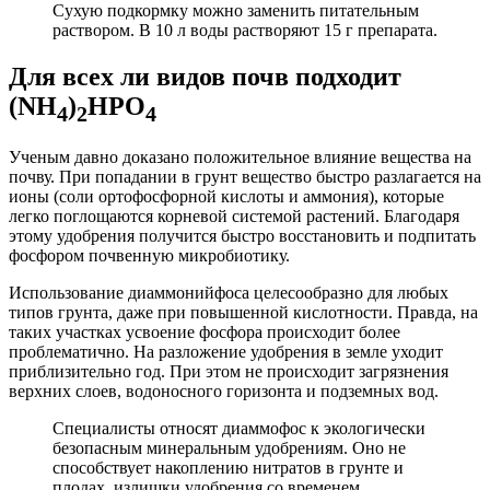
Сухую подкормку можно заменить питательным
раствором. В 10 л воды растворяют 15 г препарата.
Для всех ли видов почв подходит
(NH
)
HPO
4
2
4
Ученым давно доказано положительное влияние вещества на
почву. При попадании в грунт вещество быстро разлагается на
ионы (соли ортофосфорной кислоты и аммония), которые
легко поглощаются корневой системой растений. Благодаря
этому удобрения получится быстро восстановить и подпитать
фосфором почвенную микробиотику.
Использование диаммонийфоса целесообразно для любых
типов грунта, даже при повышенной кислотности. Правда, на
таких участках усвоение фосфора происходит более
проблематично. На разложение удобрения в земле уходит
приблизительно год. При этом не происходит загрязнения
верхних слоев, водоносного горизонта и подземных вод.
Специалисты относят диаммофос к экологически
безопасным минеральным удобрениям. Оно не
способствует накоплению нитратов в грунте и
плодах, излишки удобрения со временем