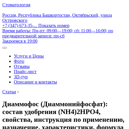
Стоматология
Россия, Республика Башкортостан, Октябрьский, улица
Островского
+7 (347) 673-35-...
Показать номер
Время работы: Пн-пт: 09:00—19:00; сб: 11:00—16:00; по
предварительной записи: пн-сб
Закроемся в 19:00
Услуги и Цены
Фото
Отзывы
Прайс-лист
3D-тур
Описание и контакты
Статьи
›
Диаммофос (Диаммонийфосфат):
состав удобрения (NH4)2HPO4,
свойства, инструкция по применению,
назначение, характеристики, формула