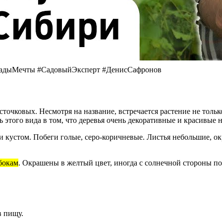
 #СадыМечты #СадовыйЭксперт #ДенисСафронов
сточковых. Несмотря на название, встречается растение не тольк
ть этого вида в том, что деревья очень декоративные и красивые
 кустом. Побеги голые, серо-коричневые. Листья небольшие, о
 бокам
. Окрашены в желтый цвет, иногда с солнечной стороны по
в пищу.