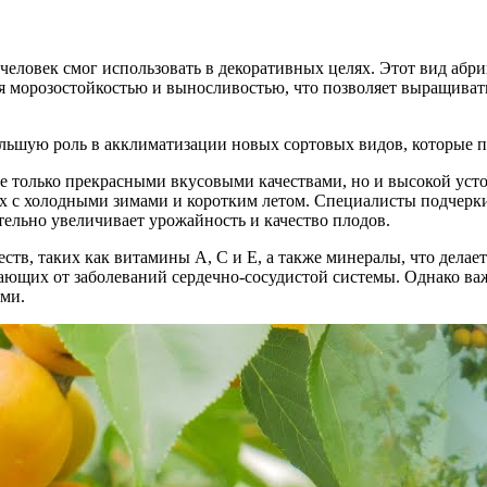
еловек смог использовать в декоративных целях. Этот вид абрик
 морозостойкостью и выносливостью, что позволяет выращивать 
ольшую роль в акклиматизации новых сортовых видов, которые п
 не только прекрасными вкусовыми качествами, но и высокой ус
х с холодными зимами и коротким летом. Специалисты подчерки
тельно увеличивает урожайность и качество плодов.
ств, таких как витамины A, C и E, а также минералы, что дела
дающих от заболеваний сердечно-сосудистой системы. Однако в
ами.