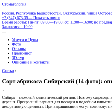
Стоматология
Россия, Республика Башкортостан, Октябрьский, улица Остров
+7 (347) 673-35-...
Показать номер
Время работы: Пн-пт: 09:00—19:00; сб: 11:00—16:00; по предва
Закроемся в 19:00
Услуги и Цены
Фото
Отзывы
Прайс-лист
3D-тур
Описание и контакты
Статьи
›
Сорт абрикоса Сибирский (14 фото): оп
Сибирь – сложный климатический регион. Поэтому садоводы в 
деревья. Прекрасный вариант для посадки в подобном климатич
декоративную ценность. При выращивании могут возникнуть н