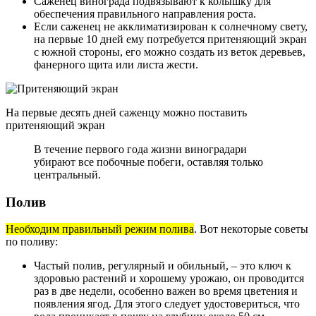
Саженец винограда подвязывают к колышку для
обеспечения правильного направления роста.
Если саженец не акклиматизирован к солнечному свету,
на первые 10 дней ему потребуется притеняющий экран
с южной стороны, его можно создать из веток деревьев,
фанерного щита или листа жести.
На первые десять дней саженцу можно поставить
притеняющий экран
В течение первого года жизни виноградари
убирают все побочные побеги, оставляя только
центральный.
Полив
Необходим правильный режим полива
. Вот некоторые советы
по поливу:
Частый полив, регулярный и обильный, – это ключ к
здоровью растений и хорошему урожаю, он проводится
раз в две недели, особенно важен во время цветения и
появления ягод. Для этого следует удостовериться, что