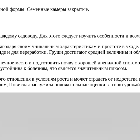
дной формы. Семенные камеры закрытые.
аждому садоводу. Для этого следует изучить особенности и воз
годаря своим уникальным характеристикам и простоте в уходе. 
иде и для переработки. Груши достигают средней величины и о
нечное место и подготовить почву с хорошей дренажной системой
устойчива к болезням, что является значительным плюсом.
ного отношения к условиям роста и может страдать от недостатка
елом, Повислая заслужила положительные оценки за свою урожай