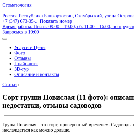
Стоматология
Россия, Республика Башкортостан, Октябрьский, улица Остров
+7 (347) 673-35-...
Показать номер
Время работы: Пн-пт: 09:00—19:00; сб: 11:00—16:00; по предва
Закроемся в 19:00
Услуги и Цены
Фото
Отзывы
Прайс-лист
3D-тур
Описание и контакты
Статьи
›
Сорт груши Повислая (11 фото): описан
недостатки, отзывы садоводов
Груша Повислая – это сорт, проверенный временем. Садоводы 
наслаждаться как можно дольше.