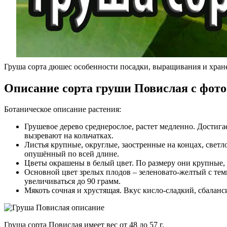
Груша сорта дюшес особенности посадки, выращивания и хран
Описание сорта груши Повислая с фото
Ботаническое описание растения:
Грушевое дерево среднерослое, растет медленно. Достига
вызревают на кольчатках.
Листья крупные, округлые, заостренные на концах, свет
опушённый по всей длине.
Цветы окрашены в белый цвет. По размеру они крупные,
Основной цвет зрелых плодов – зеленовато-желтый с тем
увеличиваться до 90 грамм.
Мякоть сочная и хрустящая. Вкус кисло-сладкий, сбалан
Груша сорта Повислая имеет вес от 48 до 57 г.