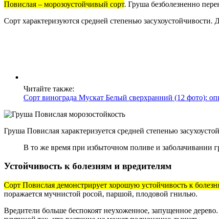
Повислая – морозоустойчивый сорт
. Груша безболезненно пер
Сорт характеризуются средней степенью засухоустойчивости.
Читайте также:
Сорт винограда Мускат Белый сверхранний (12 фото): оп
Груша Повислая характеризуется средней степенью засухоусто
В то же время при избыточном поливе и заболачивании г
Устойчивость к болезням и вредителям
Сорт Повислая демонстрирует хорошую устойчивость к болезн
поражается мучнистой росой, паршой, плодовой гнилью.
Вредители больше беспокоят неухоженное, запущенное дерево