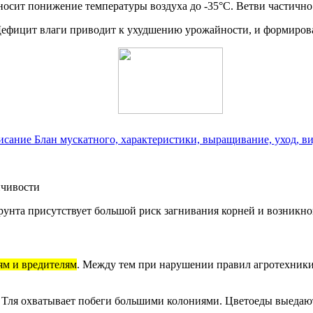
еносит понижение температуры воздуха до -35°С. Ветви частичн
 Дефицит влаги приводит к ухудшению урожайности, и формиров
исание Блан мускатного, характеристики, выращивание, уход, в
йчивости
рунта присутствует большой риск загнивания корней и возникно
ям и вредителям
. Между тем при нарушении правил агротехники,
. Тля охватывает побеги большими колониями. Цветоеды выедаю