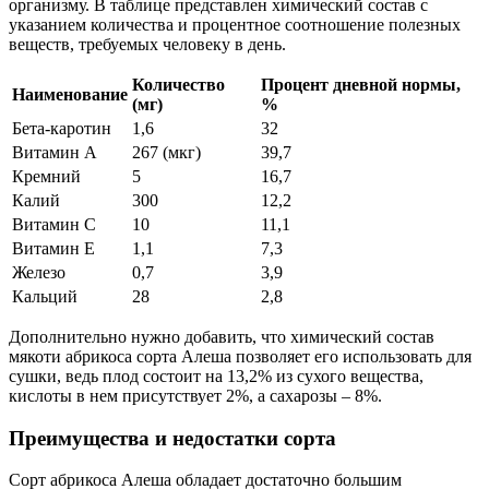
организму. В таблице представлен химический состав с
указанием количества и процентное соотношение полезных
веществ, требуемых человеку в день.
Количество
Процент дневной нормы,
Наименование
(мг)
%
Бета-каротин
1,6
32
Витамин А
267 (мкг)
39,7
Кремний
5
16,7
Калий
300
12,2
Витамин С
10
11,1
Витамин Е
1,1
7,3
Железо
0,7
3,9
Кальций
28
2,8
Дополнительно нужно добавить, что химический состав
мякоти абрикоса сорта Алеша позволяет его использовать для
сушки, ведь плод состоит на 13,2% из сухого вещества,
кислоты в нем присутствует 2%, а сахарозы – 8%.
Преимущества и недостатки сорта
Сорт абрикоса Алеша обладает достаточно большим