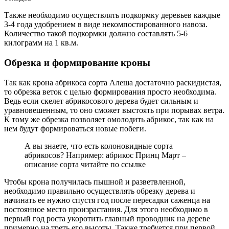
Также необходимо осуществлять подкормку деревьев каждые
3-4 года удобрением в виде некомпостированного навоза.
Количество такой подкормки должно составлять 5-6
килограмм на 1 кв.м.
Обрезка и формирование кроны
Так как крона абрикоса сорта Алеша достаточно раскидистая,
то обрезка веток с целью формирования просто необходима.
Ведь если скелет абрикосового дерева будет сильным и
уравновешенным, то оно сможет выстоять при порывах ветра.
К тому же обрезка позволяет омолодить абрикос, так как на
нем будут формироваться новые побеги.
А вы знаете, что есть колоновидные сорта
абрикосов? Например: абрикос Принц Март –
описание сорта читайте по ссылке
Чтобы крона получилась пышной и разветвленной,
необходимо правильно осуществлять обрезку дерева и
начинать ее нужно спустя год после пересадки саженца на
постоянное место произрастания. Для этого необходимо в
первый год роста укоротить главный проводник на дереве
примерно на треть его высоты. Также требуется при первой