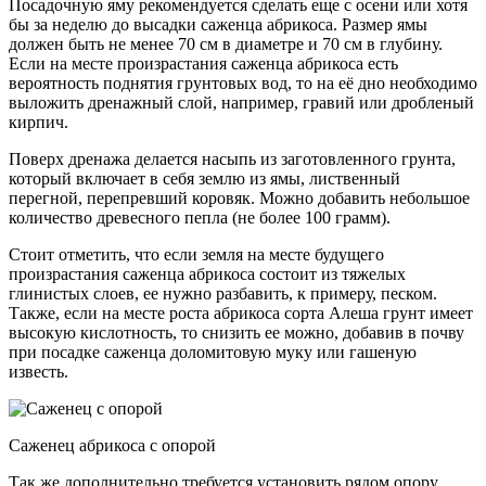
Посадочную яму рекомендуется сделать еще с осени или хотя
бы за неделю до высадки саженца абрикоса. Размер ямы
должен быть не менее 70 см в диаметре и 70 см в глубину.
Если на месте произрастания саженца абрикоса есть
вероятность поднятия грунтовых вод, то на её дно необходимо
выложить дренажный слой, например, гравий или дробленый
кирпич.
Поверх дренажа делается насыпь из заготовленного грунта,
который включает в себя землю из ямы, лиственный
перегной, перепревший коровяк. Можно добавить небольшое
количество древесного пепла (не более 100 грамм).
Стоит отметить, что если земля на месте будущего
произрастания саженца абрикоса состоит из тяжелых
глинистых слоев, ее нужно разбавить, к примеру, песком.
Также, если на месте роста абрикоса сорта Алеша грунт имеет
высокую кислотность, то снизить ее можно, добавив в почву
при посадке саженца доломитовую муку или гашеную
известь.
Саженец абрикоса с опорой
Так же дополнительно требуется установить рядом опору,