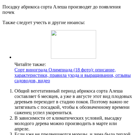
Посадку абрикоса сорта Алеша производят до появления
почек
Также следует учесть и другие нюансы:
Читайте также:
Сорт винограда Олимпиада (18 фото): описание,
характеристики, правила ухода и выращивания, отзывы
садоводов, видео
Общий вегетативный период абрикоса сорта Алеша
составляет 6 месяцев, а уже в августе этот вид плодовых
деревьев переходит в стадию покоя. Поэтому важно не
затягивать с посадкой, чтобы к обозначенному времени
саженец успел укорениться.
В зависимости от климатических условий, высадку
молодого дерева можно производить в марте или
апреле.
Если уже не предвещаются морозы, и зима была теплой,