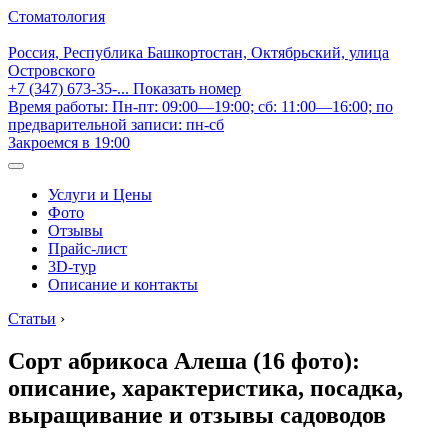
Стоматология
Россия, Республика Башкортостан, Октябрьский, улица
Островского
+7 (347) 673-35-...
Показать номер
Время работы: Пн-пт: 09:00—19:00; сб: 11:00—16:00; по
предварительной записи: пн-сб
Закроемся в 19:00
Услуги и Цены
Фото
Отзывы
Прайс-лист
3D-тур
Описание и контакты
Статьи
›
Сорт абрикоса Алеша (16 фото):
описание, характеристика, посадка,
выращивание и отзывы садоводов