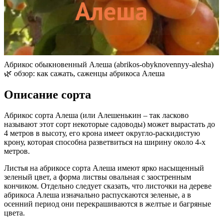
Абрикос обыкновенный Алеша (abrikos-obyknovennyy-alesha)
🌿 обзор: как сажать, саженцы абрикоса Алеша
Описание сорта
Абрикос сорта Алеша (или Алешенькин – так ласково
называют этот сорт некоторые садоводы) может вырастать до
4 метров в высоту, его крона имеет округло-раскидистую
крону, которая способна разветвиться на ширину около 4-х
метров.
Листья на абрикосе сорта Алеша имеют ярко насыщенный
зеленый цвет, а форма листвы овальная с заостренным
кончиком. Отдельно следует сказать, что листочки на дереве
абрикоса Алеша изначально распускаются зеленые, а в
осенний период они перекрашиваются в желтые и багряные
цвета.