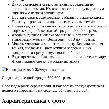
Виноград покрыт светло-зелёными, средними по
величине листьями. Их внешняя сторона пузырчатая, а
нижняя – с лёгким опушением.
Цветки мелкие, зеленоватые, собраны в рыхлую кисть.
По типу строения они двуполые, самоопыляемые.
Грозди средне-плотные по структуре ровной конической
формы. Средний вес одной грозди – 500-600 грамм.
Ягоды округлые и слегка овальные. Цвет спелых
виноградин жёлтый. Вес ягоды – от 3 до 4 грамм.
Мякоть мясистая и сочная, тает во рту. Кожица нежная,
тонкая, съедаемая. Цвет кожицы белесый. На ее
поверхности присутствует восковой налет.
Вкус приятный, сбалансированный по кислоте и сахару.
Ягоды издают свежий мускатный аромат.
Средний вес одной грозди 500-600 грамм
Сорт подвержен серой гнили, и как только грозди достигают
полного вызревания, их сразу же убирают с ветвей.
Характеристики с фото