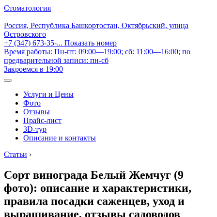
Стоматология
Россия, Республика Башкортостан, Октябрьский, улица
Островского
+7 (347) 673-35-...
Показать номер
Время работы: Пн-пт: 09:00—19:00; сб: 11:00—16:00; по
предварительной записи: пн-сб
Закроемся в 19:00
Услуги и Цены
Фото
Отзывы
Прайс-лист
3D-тур
Описание и контакты
Статьи
›
Сорт винограда Белый Жемчуг (9
фото): описание и характеристики,
правила посадки саженцев, уход и
выращивание, отзывы садоводов