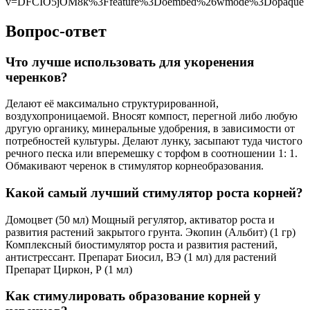
v=DFCIO5jOM8k%3Ffeature%3Doembed%26wmode%3Dopaque
Вопрос-ответ
Что лучше использовать для укоренения
черенков?
Делают её максимально структурированной,
воздухопроницаемой. Вносят компост, перегной либо любую
другую органику, минеральные удобрения, в зависимости от
потребностей культуры. Делают лунку, засыпают туда чистого
речного песка или вперемешку с торфом в соотношении 1: 1.
Обмакивают черенок в стимулятор корнеобразования.
Какой самый лучший стимулятор роста корней?
Домоцвет (50 мл) Мощный регулятор, активатор роста и
развития растений закрытого грунта. Экопин (Альбит) (1 гр)
Комплексный биостимулятор роста и развития растений,
антистрессант. Препарат Биосил, ВЭ (1 мл) для растений
Препарат Циркон, Р (1 мл)
Как стимулировать образование корней у