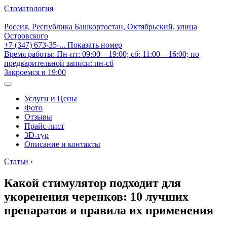
Стоматология
Россия, Республика Башкортостан, Октябрьский, улица
Островского
+7 (347) 673-35-...
Показать номер
Время работы: Пн-пт: 09:00—19:00; сб: 11:00—16:00; по
предварительной записи: пн-сб
Закроемся в 19:00
Услуги и Цены
Фото
Отзывы
Прайс-лист
3D-тур
Описание и контакты
Статьи
›
Какой стимулятор подходит для
укоренения черенков: 10 лучших
препаратов и правила их применения