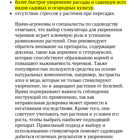
более быстрое укоренение рассады и саженцев всех
видов садовых и огородных культур
;
отсутствие стрессов у растения при пересадке.
Врачи-агрономы и специалисты по садоводству
отмечают, что выбор стимулятора для укоренения
черенков играет ключевую роль в успешном
размножении растений. Они рекомендуют
обратить внимание на препараты, содержащие
ауксины, такие как корневин и гетероауксин,
которые способствуют образованию корней и
повышают выживаемость черенков. Также
популярностью пользуются средства на основе
натуральных компонентов, например, экстракты
алоэ и меда, которые не только стимулируют
укоренение, но и защищают растения от болезней.
Врачи подчеркивают важность соблюдения
инструкций по применению, так как
неправильная дозировка может привести к
негативным последствиям. Кроме того, они
советуют учитывать тип растения и условия его
роста, чтобы выбрать наиболее подходящий
препарат. Правильный подход к выбору и
использованию стимуляторов поможет садоводам
добиться отличных результатов в укоренении