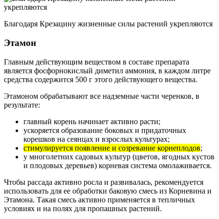
Благодаря Крезацину жизненные силы растений укрепляются
Этамон
Главным действующим веществом в составе препарата
является фосфорнокислый диметил аммония, в каждом литре
средства содержится 500 г этого действующего вещества.
Этамоном обрабатывают все надземные части черенков, в
результате:
главный корень начинает активно расти;
ускоряется образование боковых и придаточных
корешков на сеянцах и взрослых культурах;
стимулируется появление и созревание корнеплодов
;
у многолетних садовых культур (цветов, ягодных кустов
и плодовых деревьев) корневая система омолаживается.
Чтобы рассада активно росла и развивалась, рекомендуется
использовать для ее обработки баковую смесь из Корневина и
Этамона. Такая смесь активно применяется в тепличных
условиях и на полях для пропашных растений.