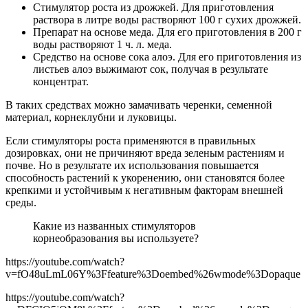
Стимулятор роста из дрожжей. Для приготовления
раствора в литре воды растворяют 100 г сухих дрожжей.
Препарат на основе меда. Для его приготовления в 200 г
воды растворяют 1 ч. л. меда.
Средство на основе сока алоэ. Для его приготовления из
листьев алоэ выжимают сок, получая в результате
концентрат.
В таких средствах можно замачивать черенки, семенной
материал, корнеклубни и луковицы.
Если стимуляторы роста применяются в правильных
дозировках, они не причиняют вреда зеленым растениям и
почве. Но в результате их использования повышается
способность растений к укоренению, они становятся более
крепкими и устойчивым к негативным факторам внешней
среды.
Какие из названных стимуляторов
корнеобразования вы используете?
https://youtube.com/watch?
v=fO48uLmL06Y%3Ffeature%3Doembed%26wmode%3Dopaque
https://youtube.com/watch?