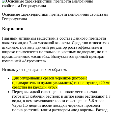
Основные характеристики препарата аналогичны свойствам
Гетероауксина
Корневин
Главным активным веществом в составе данного препарата
является индол 3-ил масляной кислоты. Средство относится к
ауксинам, поэтому данный регулятор роста эффективен и
широко применяется не только на частных подворьях, но и в
промышленных масштабах. Выпускается данный препарат
компанией «Агросинтез».
Используют препарат таким образом:
Для опудривания срезов черенков (которые
предварительно нужно увлажнить) используют до 20 мг
средства на каждый чубук
.
Перед высадкой саженцев на новое место сначала
готовится рабочий раствор: в литре воды растворяют 1 г
воды, в нем замачивают корни саженцев на 5-6 часов.
Через 1,5 недели после посадки черенков проводят
полив растений таким раствором «под корень». Расход