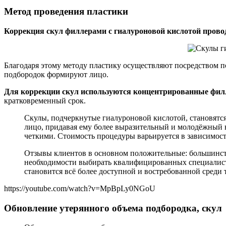
Метод проведения пластики
Коррекция скул филлерами с гиалуроновой кислотой провод
Благодаря этому методу пластику осуществляют посредством по
подбородок формируют лицо.
Для коррекции скул используются концентрированные фил
кратковременный срок.
Скулы, подчеркнутые гиалуроновой кислотой, становятся
лицо, придавая ему более выразительный и молодёжный в
четкими. Стоимость процедуры варьируется в зависимости
Отзывы клиентов в основном положительные: большинст
необходимости выбирать квалифицированных специалисто
становится всё более доступной и востребованной среди 
https://youtube.com/watch?v=MpBpLy0NGoU
Обновление утерянного объема подбородка, скул