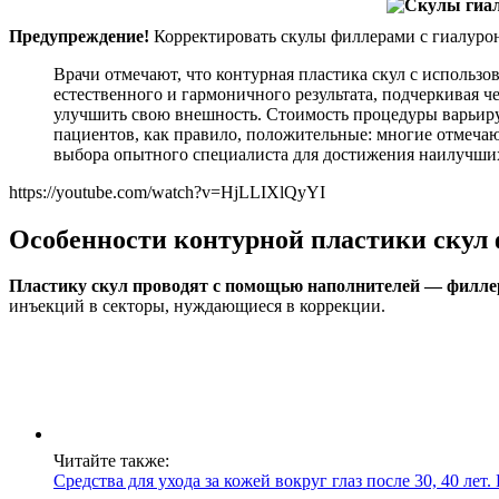
Предупреждение!
Корректировать скулы филлерами с гиалурон
Врачи отмечают, что контурная пластика скул с использ
естественного и гармоничного результата, подчеркивая 
улучшить свою внешность. Стоимость процедуры варьируе
пациентов, как правило, положительные: многие отмечаю
выбора опытного специалиста для достижения наилучших
https://youtube.com/watch?v=HjLLIXlQyYI
Особенности контурной пластики скул 
Пластику скул проводят с помощью наполнителей — филле
инъекций в секторы, нуждающиеся в коррекции.
Читайте также:
Средства для ухода за кожей вокруг глаз после 30, 40 л