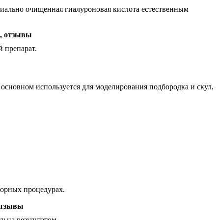
ециально очищенная гиалуроновая кислота естественным
й препарат.
основном используется для моделирования подбородка и скул,
торных процедурах.
ьна результатом.