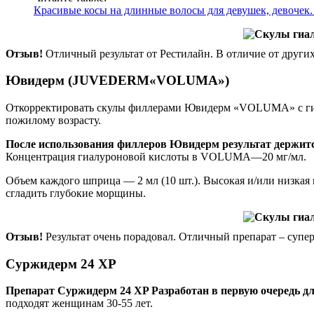
Красивые косы на длинные волосы для девушек, девочек
Отзыв!
Отличный результат от Рестилайн. В отличие от други
Ювидерм (JUVEDERM«VOLUMA»)
Откорректировать скулы филлерами Ювидерм «VOLUMA» с гиал
пожилому возрасту.
После использования филлеров Ювидерм результат держитс
Концентрация гиалуроновой кислоты в VOLUMA—20 мг/мл.
Объем каждого шприца — 2 мл (10 шт.). Высокая и/или низкая к
сгладить глубокие морщины.
Отзыв!
Результат очень порадовал. Отличный препарат – супе
Суржидерм 24 XP
Препарат Суржидерм 24 XP Разработан в первую очередь дл
подходят женщинам 30-55 лет.