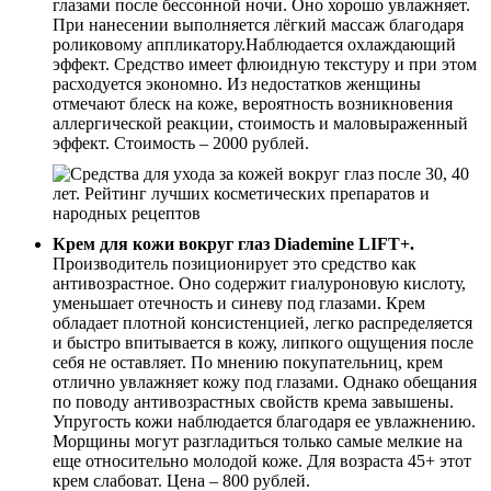
глазами после бессонной ночи. Оно хорошо увлажняет.
При нанесении выполняется лёгкий массаж благодаря
роликовому аппликатору.Наблюдается охлаждающий
эффект. Средство имеет флюидную текстуру и при этом
расходуется экономно. Из недостатков женщины
отмечают блеск на коже, вероятность возникновения
аллергической реакции, стоимость и маловыраженный
эффект. Стоимость – 2000 рублей.
Крем для кожи вокруг глаз Diademine LIFT+.
Производитель позиционирует это средство как
антивозрастное. Оно содержит гиалуроновую кислоту,
уменьшает отечность и синеву под глазами. Крем
обладает плотной консистенцией, легко распределяется
и быстро впитывается в кожу, липкого ощущения после
себя не оставляет. По мнению покупательниц, крем
отлично увлажняет кожу под глазами. Однако обещания
по поводу антивозрастных свойств крема завышены.
Упругость кожи наблюдается благодаря ее увлажнению.
Морщины могут разгладиться только самые мелкие на
еще относительно молодой коже. Для возраста 45+ этот
крем слабоват. Цена – 800 рублей.