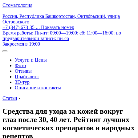
Стоматология
Россия, Республика Башкортостан, Октябрьский, улица
Островского
+7 (347) 673-35-...
Показать номер
Время работы: Пн-пт: 09:00—19:00; сб: 11:00—16:00; по
предварительной записи: пн-сб
Закроемся в 19:00
Услуги и Цены
Фото
Отзывы
Прайс-лист
3D-тур
Описание и контакты
Статьи
›
Средства для ухода за кожей вокруг
глаз после 30, 40 лет. Рейтинг лучших
косметических препаратов и народных
рецептов