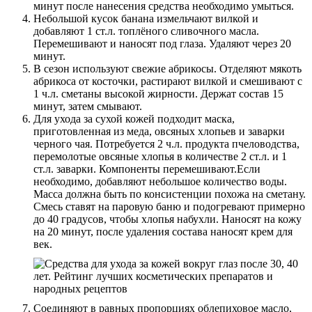
минут после нанесения средства необходимо умыться.
Небольшой кусок банана измельчают вилкой и
добавляют 1 ст.л. топлёного сливочного масла.
Перемешивают и наносят под глаза. Удаляют через 20
минут.
В сезон используют свежие абрикосы. Отделяют мякоть
абрикоса от косточки, растирают вилкой и смешивают с
1 ч.л. сметаны высокой жирности. Держат состав 15
минут, затем смывают.
Для ухода за сухой кожей подходит маска,
приготовленная из меда, овсяных хлопьев и заварки
черного чая. Потребуется 2 ч.л. продукта пчеловодства,
перемолотые овсяные хлопья в количестве 2 ст.л. и 1
ст.л. заварки. Компоненты перемешивают.Если
необходимо, добавляют небольшое количество воды.
Масса должна быть по консистенции похожа на сметану.
Смесь ставят на паровую баню и подогревают примерно
до 40 градусов, чтобы хлопья набухли. Наносят на кожу
на 20 минут, после удаления состава наносят крем для
век.
Соединяют в равных пропорциях облепиховое масло,