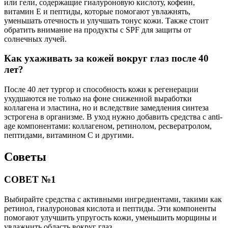
или гели, содержащие гиалуроновую кислоту, кофеин,
витамин E и пептиды, которые помогают увлажнять,
уменьшать отечность и улучшать тонус кожи. Также стоит
обратить внимание на продукты с SPF для защиты от
солнечных лучей.
Как ухаживать за кожей вокруг глаз после 40
лет?
После 40 лет тургор и способность кожи к регенерации
ухудшаются не только на фоне сниженной выработки
коллагена и эластина, но и вследствие замедления синтеза
эстрогена в организме. В уход нужно добавить средства с anti-
age компонентами: коллагеном, ретинолом, ресвератролом,
пептидами, витамином С и другими.
Советы
СОВЕТ №1
Выбирайте средства с активными ингредиентами, такими как
ретинол, гиалуроновая кислота и пептиды. Эти компоненты
помогают улучшить упругость кожи, уменьшить морщины и
увлажнить область вокруг глаз.