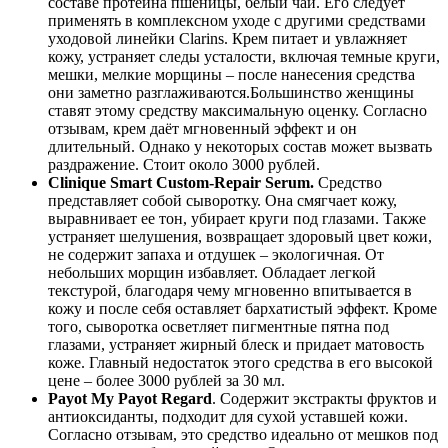
составе протеина пшеницы, белый чай. Его следует
применять в комплексном уходе с другими средствами
уходовой линейки Clarins. Крем питает и увлажняет
кожу, устраняет следы усталости, включая темные круги,
мешки, мелкие морщины – после нанесения средства
они заметно разглаживаются.Большинство женщины
ставят этому средству максимальную оценку. Согласно
отзывам, крем даёт мгновенный эффект и он
длительный. Однако у некоторых состав может вызвать
раздражение. Стоит около 3000 рублей.
Clinique Smart Custom-Repair Serum.
Средство
представляет собой сыворотку. Она смягчает кожу,
выравнивает ее тон, убирает круги под глазами. Также
устраняет шелушения, возвращает здоровый цвет кожи,
не содержит запаха и отдушек – экологичная. От
небольших морщин избавляет. Обладает легкой
текстурой, благодаря чему мгновенно впитывается в
кожу и после себя оставляет бархатистый эффект. Кроме
того, сыворотка осветляет пигментные пятна под
глазами, устраняет жирный блеск и придает матовость
коже. Главный недостаток этого средства в его высокой
цене – более 3000 рублей за 30 мл.
Payot My Payot Regard
. Содержит экстракты фруктов и
антиоксиданты, подходит для сухой уставшей кожи.
Согласно отзывам, это средство идеально от мешков под