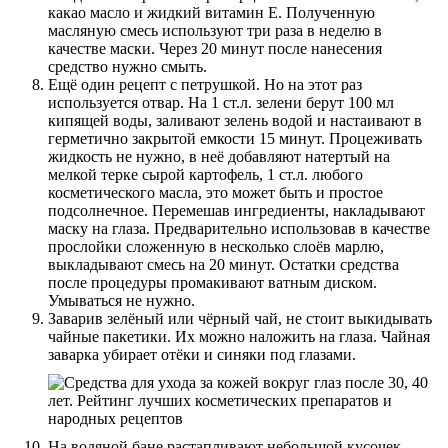
какао масло и жидкий витамин Е. Полученную
масляную смесь используют три раза в неделю в
качестве маски. Через 20 минут после нанесения
средство нужно смыть.
Ещё один рецепт с петрушкой. Но на этот раз
используется отвар. На 1 ст.л. зелени берут 100 мл
кипящей воды, заливают зелень водой и настаивают в
герметично закрытой емкости 15 минут. Процеживать
жидкость не нужно, в неё добавляют натертый на
мелкой терке сырой картофель, 1 ст.л. любого
косметического масла, это может быть и простое
подсолнечное. Перемешав ингредиенты, накладывают
маску на глаза. Предварительно использовав в качестве
прослойки сложенную в несколько слоёв марлю,
выкладывают смесь на 20 минут. Остатки средства
после процедуры промакивают ватным диском.
Умываться не нужно.
Заварив зелёный или чёрный чай, не стоит выкидывать
чайные пакетики. Их можно наложить на глаза. Чайная
заварка убирает отёки и синяки под глазами.
На водяной бане растапливают небольшой кусочек