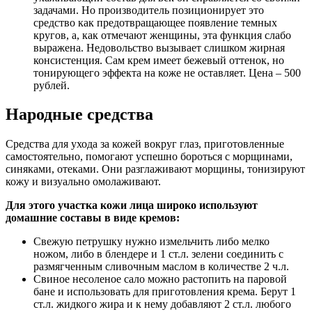
задачами. Но производитель позиционирует это
средство как предотвращающее появление темных
кругов, а, как отмечают женщины, эта функция слабо
выражена. Недовольство вызывает слишком жирная
консистенция. Сам крем имеет бежевый оттенок, но
тонирующего эффекта на коже не оставляет. Цена – 500
рублей.
Народные средства
Средства для ухода за кожей вокруг глаз, приготовленные
самостоятельно, помогают успешно бороться с морщинами,
синяками, отеками. Они разглаживают морщины, тонизируют
кожу и визуально омолаживают.
Для этого участка кожи лица широко используют
домашние составы в виде кремов:
Свежую петрушку нужно измельчить либо мелко
ножом, либо в блендере и 1 ст.л. зелени соединить с
размягченным сливочным маслом в количестве 2 ч.л.
Свиное несоленое сало можно растопить на паровой
бане и использовать для приготовления крема. Берут 1
ст.л. жидкого жира и к нему добавляют 2 ст.л. любого