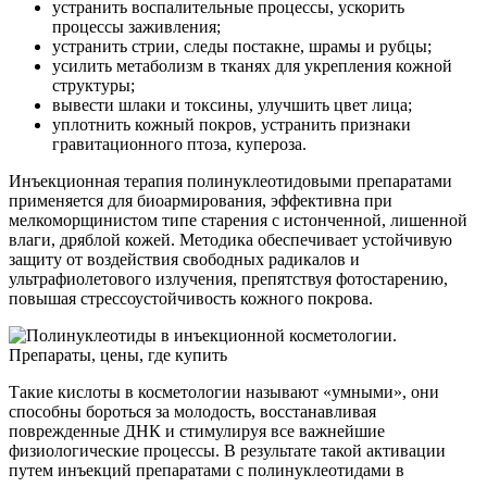
устранить воспалительные процессы, ускорить
процессы заживления;
устранить стрии, следы постакне, шрамы и рубцы;
усилить метаболизм в тканях для укрепления кожной
структуры;
вывести шлаки и токсины, улучшить цвет лица;
уплотнить кожный покров, устранить признаки
гравитационного птоза, купероза.
Инъекционная терапия полинуклеотидовыми препаратами
применяется для биоармирования, эффективна при
мелкоморщинистом типе старения с истонченной, лишенной
влаги, дряблой кожей. Методика обеспечивает устойчивую
защиту от воздействия свободных радикалов и
ультрафиолетового излучения, препятствуя фотостарению,
повышая стрессоустойчивость кожного покрова.
Такие кислоты в косметологии называют «умными», они
способны бороться за молодость, восстанавливая
поврежденные ДНК и стимулируя все важнейшие
физиологические процессы. В результате такой активации
путем инъекций препаратами с полинуклеотидами в