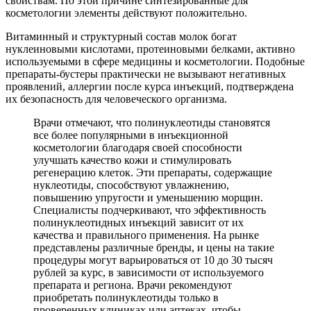
свойствам. По этой причине синтезированные для
косметологии элементы действуют положительно.
Витаминный и структурный состав молок богат
нуклеиновыми кислотами, протеиновыми белками, активно
используемыми в сфере медицины и косметологии. Подобные
препараты-бустеры практически не вызывают негативных
проявлений, аллергии после курса инъекций, подтверждена
их безопасность для человеческого организма.
Врачи отмечают, что полинуклеотиды становятся
все более популярными в инъекционной
косметологии благодаря своей способности
улучшать качество кожи и стимулировать
регенерацию клеток. Эти препараты, содержащие
нуклеотиды, способствуют увлажнению,
повышению упругости и уменьшению морщин.
Специалисты подчеркивают, что эффективность
полинуклеотидных инъекций зависит от их
качества и правильного применения. На рынке
представлены различные бренды, и цены на такие
процедуры могут варьироваться от 10 до 30 тысяч
рублей за курс, в зависимости от используемого
препарата и региона. Врачи рекомендуют
приобретать полинуклеотиды только в
проверенных клиниках или аптеках, чтобы