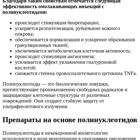
Благодаря таким свойствам отмечается следующая
эффективность омолаживающих инъекций с
полинуклеотидами:
происходит стимуляция биорепарации;
ускоряется реэпителизация, рубцевание кожного
покрова;
обеспечивается нормализация и ускорение образования
грануляционных тканей;
увеличивается метаболическая клеточная активность;
происходит стимуляция ангиогенеза;
усиливается эффект увлажнения гиалуроновой
кислотой;
снижается степень провоспалительного цитокина TNFa.
Полинуклеотиды — это биологические ловушки,
препятствующие проникновению свободных радикалов и
защищающие клеточные структуры от различных
повреждений. Они создают стойкую защиту от
ультрафиолетового излучения.
Препараты на основе полинуклеотидов
Полинуклеотиды в инъекционной косметологии
используются в роли монотерапии в программах омоложения