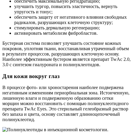
обеспечить максимальную регидратацию;
улучшить тургор, повысить эластичность, вернуть
упругость и тонус;
обеспечить защиту от негативного влияния свободных
радикалов, разрушающих клеточную структуру;
стимулировать дермальную регенерацию;
активировать метаболизм фибробластов.
Бустерная система позволяет улучшить состояние кожных
покровов, уплотняя ткани, восстанавливая утраченный объем
в результате процессов, разрушающих клеточную основу.
Наиболее эффективным бустером является препарат TwAc 2.0,
3.0 с синтезом гиалуроната и полинуклеотидов.
Для кожи вокруг глаз
В процессе фото- или хроностарения наиболее подвержена
негативным изменениям периорбиальная зона. Истонченную,
лишенную влаги и подверженную образованию сетки
морщин можно восстановить с помощью полинуклеотидного
препарата TwAc Eyes. Это стерильный гелеобразный раствор
без запаха и цвета, основу составляет длинноцепочечный
полинуклеотид.