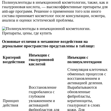
Полинуклеотиды в инъекционной косметологии, также, как и
гиалуроновая кислота, — высокоэффективные препараты для
anti-age программ. Решение о применении того или иного
состава принимает косметолог после консультации, осмотра,
анализа и оценки эстетической проблемы.
Основные отличия в механизме воздействия на
дермальное пространство представлены в таблице:
Инъекции с
Критерий
Инъекции с
гиалуроновой
воздействия
полинуклеотидами
кислотой
Стимуляция клеточных
обменных процессов с
восстановлением и
активацией деления.
Восстановление
Вырабатываются
гидробаланса с
обновленные
глубоким
фибробласты,
Принцип
увлажнением и
кератиноциты,
действия
активацией
гиалуронат в слоях
фибробластов для
кожи. Для