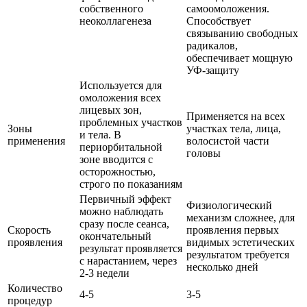
собственного
самоомоложения.
неоколлагенеза
Способствует
связыванию свободных
радикалов,
обеспечивает мощную
УФ-защиту
Используется для
омоложения всех
лицевых зон,
Применяется на всех
проблемных участков
Зоны
участках тела, лица,
и тела. В
применения
волосистой части
периорбитальной
головы
зоне вводится с
осторожностью,
строго по показаниям
Первичный эффект
Физиологический
можно наблюдать
механизм сложнее, для
сразу после сеанса,
Скорость
проявления первых
окончательный
проявления
видимых эстетических
результат проявляется
результатом требуется
с нарастанием, через
несколько дней
2-3 недели
Количество
4-5
3-5
процедур