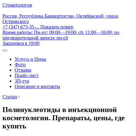
Стоматология
Россия, Республика Башкортостан, Октябрьский, улица
Островского
+7 (347) 673-35-...
Показать номер
Время работы: Пн-пт: 09:00—19:00; сб: 11:00—16:00; по
предварительной записи: пн-сб
Закроемся в 19:00
Услуги и Цены
Фото
Отзывы
Прайс-лист
3D-тур
Описание и контакты
Статьи
›
Полинуклеотиды в инъекционной
косметологии. Препараты, цены, где
купить