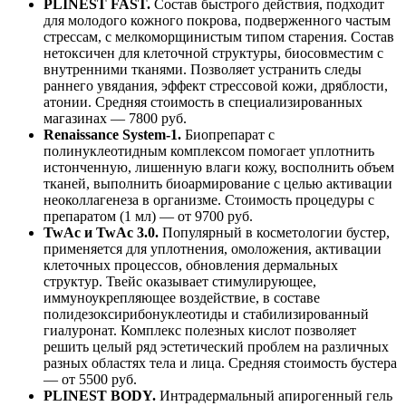
PLINEST FAST.
Состав быстрого действия, подходит
для молодого кожного покрова, подверженного частым
стрессам, с мелкоморщинистым типом старения. Состав
нетоксичен для клеточной структуры, биосовместим с
внутренними тканями. Позволяет устранить следы
раннего увядания, эффект стрессовой кожи, дряблости,
атонии. Средняя стоимость в специализированных
магазинах — 7800 руб.
Renaissance System-1.
Биопрепарат с
полинуклеотидным комплексом помогает уплотнить
истонченную, лишенную влаги кожу, восполнить объем
тканей, выполнить биоармирование с целью активации
неоколлагенеза в организме. Стоимость процедуры с
препаратом (1 мл) — от 9700 руб.
TwAc и TwAc 3.0.
Популярный в косметологии бустер,
применяется для уплотнения, омоложения, активации
клеточных процессов, обновления дермальных
структур. Твейс оказывает стимулирующее,
иммуноукрепляющее воздействие, в составе
полидезоксирибонуклеотиды и стабилизированный
гиалуронат. Комплекс полезных кислот позволяет
решить целый ряд эстетический проблем на различных
разных областях тела и лица. Средняя стоимость бустера
— от 5500 руб.
PLINEST BODY.
Интрадермальный апирогенный гель