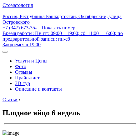
Стоматология
Россия, Республика Башкортостан, Октябрьский, улица
Островского
+7 (347) 673-35-...
Показать номер
Время работы: Пн-пт: 09:00—19:00; сб: 11:00—16:00; по
предварительной записи: пн-сб
Закроемся в 19:00
Услуги и Цены
Фото
Отзывы
Прайс-лист
3D-тур
Описание и контакты
Статьи
›
Плодное яйцо 6 недель