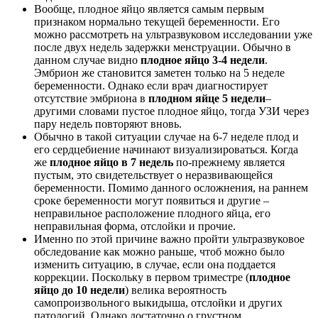
Вообще, плодное яйцо является самым первым
признаком нормально текущей беременности. Его
можно рассмотреть на ультразвуковом исследовании уже
после двух недель задержки менструации. Обычно в
данном случае видно
плодное яйцо 3-4 недели
.
Эмбрион же становится заметен только на 5 неделе
беременности. Однако если врач диагностирует
отсутствие эмбриона в
плодном яйце 5 недели
–
другими словами пустое плодное яйцо, тогда УЗИ через
пару недель повторяют вновь.
Обычно в такой ситуации случае на 6-7 неделе плод и
его сердцебиение начинают визуализироваться. Когда
же
плодное яйцо в 7 недель
по-прежнему является
пустым, это свидетельствует о неразвивающейся
беременности. Помимо данного осложнения, на раннем
сроке беременности могут появиться и другие –
неправильное расположение плодного яйца, его
неправильная форма, отслойки и прочие.
Именно по этой причине важно пройти ультразвуковое
обследование как можно раньше, чтоб можно было
изменить ситуацию, в случае, если она поддается
коррекции. Поскольку в первом триместре (
плодное
яйцо до 10 недели
) велика вероятность
самопроизвольного выкидыша, отслойки и других
патологий. Однако достаточно о грустном.