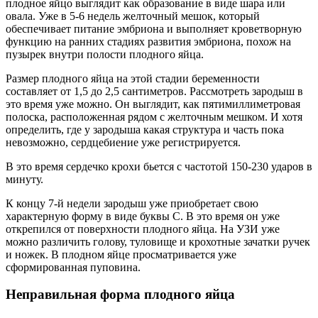
плодное яйцо выглядит как образование в виде шара или
овала. Уже в 5-6 недель желточный мешок, который
обеспечивает питание эмбриона и выполняет кроветворную
функцию на ранних стадиях развития эмбриона, похож на
пузырек внутри полости плодного яйца.
Размер плодного яйца на этой стадии беременности
составляет от 1,5 до 2,5 сантиметров. Рассмотреть зародыш в
это время уже можно. Он выглядит, как пятимиллиметровая
полоска, расположенная рядом с желточным мешком. И хотя
определить, где у зародыша какая структура и часть пока
невозможно, сердцебиение уже регистрируется.
В это время сердечко крохи бьется с частотой 150-230 ударов в
минуту.
К концу 7-й недели зародыш уже приобретает свою
характерную форму в виде буквы С. В это время он уже
открепился от поверхности плодного яйца. На УЗИ уже
можно различить голову, туловище и крохотные зачатки ручек
и ножек. В плодном яйце просматривается уже
сформированная пуповина.
Неправильная форма плодного яйца