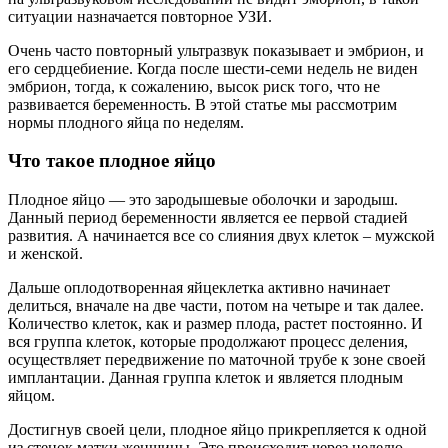
ситуации назначается повторное УЗИ.
Очень часто повторный ультразвук показывает и эмбрион, и
его сердцебиение. Когда после шести-семи недель не виден
эмбрион, тогда, к сожалению, высок риск того, что не
развивается беременность. В этой статье мы рассмотрим
нормы плодного яйца по неделям.
Что такое плодное яйцо
Плодное яйцо — это зародышевые оболочки и зародыш.
Данный период беременности является ее первой стадией
развития. А начинается все со слияния двух клеток – мужской
и женской.
Дальше оплодотворенная яйцеклетка активно начинает
делиться, вначале на две части, потом на четыре и так далее.
Количество клеток, как и размер плода, растет постоянно. И
вся группа клеток, которые продолжают процесс деления,
осуществляет передвижение по маточной трубе к зоне своей
имплантации. Данная группа клеток и является плодным
яйцом.
Достигнув своей цели, плодное яйцо прикрепляется к одной
из стенок матки женщины. Это происходит через неделю