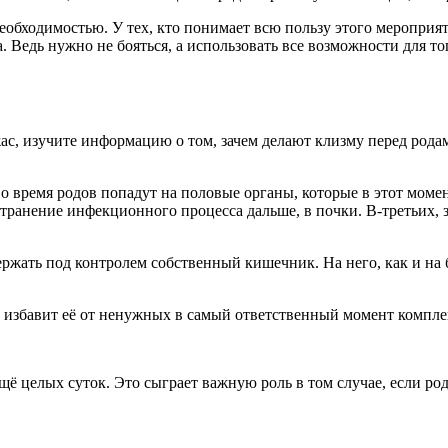
й необходимостью. У тех, кто понимает всю пользу этого мероприя
Ведь нужно не бояться, а использовать все возможности для то
ас, изучите информацию о том, зачем делают клизму перед родам
 время родов попадут на половые органы, которые в этот моме
странение инфекционного процесса дальше, в почки. В-третьих, 
ржать под контролем собственный кишечник. На него, как и на
это избавит её от ненужных в самый ответственный момент компл
 целых суток. Это сыграет важную роль в том случае, если ро