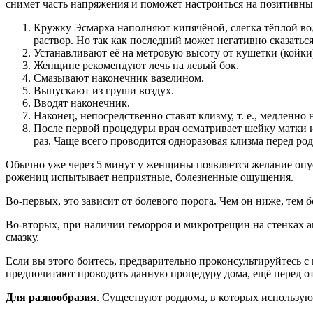
снимет часть напряжения и поможет настроиться на позитивный
Кружку Эсмарха наполняют кипячёной, слегка тёплой во
раствор. Но так как последний может негативно сказаться
Устанавливают её на метровую высоту от кушетки (койки
Женщине рекомендуют лечь на левый бок.
Смазывают наконечник вазелином.
Выпускают из груши воздух.
Вводят наконечник.
Наконец, непосредственно ставят клизму, т. е., медленно
После первой процедуры врач осматривает шейку матки и
раз. Чаще всего проводится одноразовая клизма перед род
Обычно уже через 5 минут у женщины появляется желание опуст
рожениц испытывает неприятные, болезненные ощущения.
Во-первых, это зависит от болевого порога. Чем он ниже, тем
Во-вторых, при наличии геморроя и микротрещин на стенках а
смазку.
Если вы этого боитесь, предварительно проконсультируйтесь с 
предпочитают проводить данную процедуру дома, ещё перед от
Для разнообразия
. Существуют роддома, в которых использую