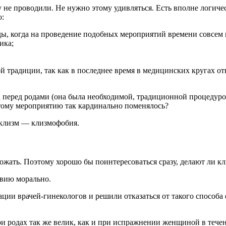
у не проводили. Не нужно этому удивляться. Есть вполне логич
о:
ы, когда на проведение подобных мероприятий времени совсем н
ика;
 традиции, так как в последнее время в медицинских кругах о
а перед родами (она была необходимой, традиционной процедурой
тому мероприятию так кардинально поменялось?
и клизм — клизмофобия.
ожать. Поэтому хорошо бы поинтересоваться сразу, делают ли кл
твию морально.
ции врачей-гинекологов и решили отказаться от такого способа
 родах так же велик, как и при испражнении женщиной в течение