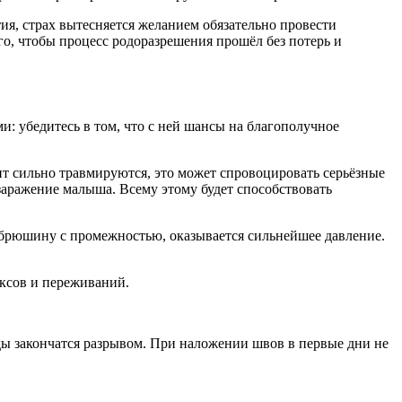
тия, страх вытесняется желанием обязательно провести
го, чтобы процесс родоразрешения прошёл без потерь и
и: убедитесь в том, что с ней шансы на благополучное
нт сильно травмируются, это может спровоцировать серьёзные
заражение малыша. Всему этому будет способствовать
 брюшину с промежностью, оказывается сильнейшее давление.
ексов и переживаний.
ды закончатся разрывом. При наложении швов в первые дни не