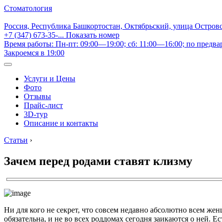
Стоматология
Россия, Республика Башкортостан, Октябрьский, улица Остров
+7 (347) 673-35-...
Показать номер
Время работы: Пн-пт: 09:00—19:00; сб: 11:00—16:00; по предва
Закроемся в 19:00
Услуги и Цены
Фото
Отзывы
Прайс-лист
3D-тур
Описание и контакты
Статьи
›
Зачем перед родами ставят клизму
Ни для кого не секрет, что совсем недавно абсолютно всем жен
обязательна, и не во всех роддомах сегодня заикаются о ней. 