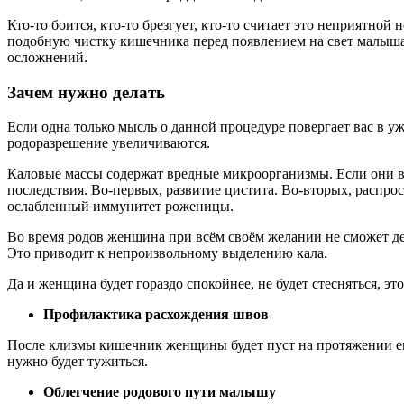
Кто-то боится, кто-то брезгует, кто-то считает это неприятно
подобную чистку кишечника перед появлением на свет малыша. 
осложнений.
Зачем нужно делать
Если одна только мысль о данной процедуре повергает вас в уж
родоразрешение увеличиваются.
Каловые массы содержат вредные микроорганизмы. Если они во
последствия. Во-первых, развитие цистита. Во-вторых, распро
ослабленный иммунитет роженицы.
Во время родов женщина при всём своём желании не сможет де
Это приводит к непроизвольному выделению кала.
Да и женщина будет гораздо спокойнее, не будет стесняться, 
Профилактика расхождения швов
После клизмы кишечник женщины будет пуст на протяжении ещё
нужно будет тужиться.
Облегчение родового пути малышу