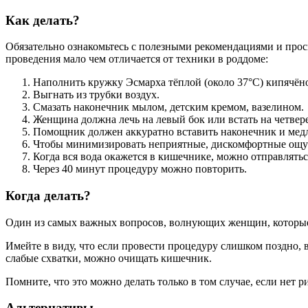
Как делать?
Обязательно ознакомьтесь с полезными рекомендациями и просм
проведения мало чем отличается от техники в роддоме:
Наполнить кружку Эсмарха тёплой (около 37°С) кипячёно
Выгнать из трубки воздух.
Смазать наконечник мылом, детским кремом, вазелином.
Женщина должна лечь на левый бок или встать на четвер
Помощник должен аккуратно вставить наконечник и медл
Чтобы минимизировать неприятные, дискомфортные ощуще
Когда вся вода окажется в кишечнике, можно отправляться
Через 40 минут процедуру можно повторить.
Когда делать?
Один из самых важных вопросов, волнующих женщин, которые п
Имейте в виду, что если провести процедуру слишком поздно, 
слабые схватки, можно очищать кишечник.
Помните, что это можно делать только в том случае, если нет р
Альтернативы