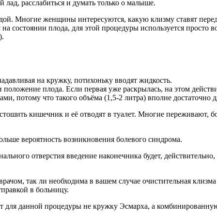
 лад, расслабиться и думать только о малыше.
дой. Многие женщины интересуются, какую клизму ставят пере
 на состоянии плода, для этой процедуры используется просто в
).
 надавливая на кружку, потихоньку вводят жидкость.
 положение плода. Если первая уже раскрылась, на этом действи
ами, потому что такого объёма (1,5-2 литра) вполне достаточно
ошить кишечник и её отводят в туалет. Многие переживают, бол
 больше вероятность возникновения болевого синдрома.
нального отверстия введение наконечника будет, действительно
врачом, так ли необходима в вашем случае очистительная клизма
правкой в больницу.
т для данной процедуры не кружку Эсмарха, а комбинированную