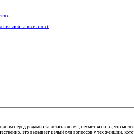
ского
рительной записи: пн-сб
щинам перед родами ставилась клизма, несмотря на то, что многи
Естественно, это вызывает целый ряд вопросов у тех женщин, ко