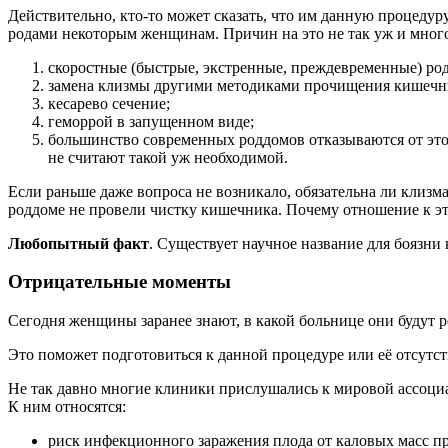
Действительно, кто-то может сказать, что им данную процедур
родами некоторым женщинам. Причин на это не так уж и мног
скоростные (быстрые, экстренные, преждевременные) род
замена клизмы другими методиками прочищения кишечн
кесарево сечение;
геморрой в запущенном виде;
большинство современных роддомов отказываются от этой
не считают такой уж необходимой.
Если раньше даже вопроса не возникало, обязательна ли клизм
роддоме не провели чистку кишечника. Почему отношение к э
Любопытный факт
. Существует научное название для боязн
Отрицательные моменты
Сегодня женщины заранее знают, в какой больнице они будут р
Это поможет подготовиться к данной процедуре или её отсутс
Не так давно многие клиники прислушались к мировой ассоциа
К ним относятся:
риск инфекционного заражения плода от каловых масс при