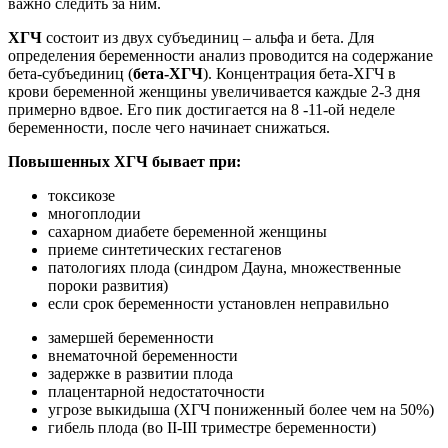
важно следить за ним.
ХГЧ
состоит из двух субъединиц – альфа и бета. Для
определения беременности анализ проводится на содержание
бета-субъединиц (
бета-ХГЧ
). Концентрация бета-ХГЧ в
крови беременной женщины увеличивается каждые 2-3 дня
примерно вдвое. Его пик достигается на 8 -11-ой неделе
беременности, после чего начинает снижаться.
Повышенных ХГЧ бывает при:
токсикозе
многоплодии
сахарном диабете беременной женщины
приеме синтетических гестагенов
патологиях плода (синдром Дауна, множественные
пороки развития)
если срок беременности установлен неправильно
замершей беременности
внематочной беременности
задержке в развитии плода
плацентарной недостаточности
угрозе выкидыша (ХГЧ пониженный более чем на 50%)
гибель плода (во II-III триместре беременности)