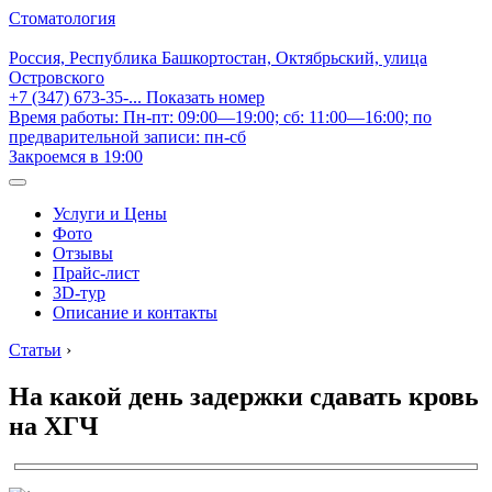
Стоматология
Россия, Республика Башкортостан, Октябрьский, улица
Островского
+7 (347) 673-35-...
Показать номер
Время работы: Пн-пт: 09:00—19:00; сб: 11:00—16:00; по
предварительной записи: пн-сб
Закроемся в 19:00
Услуги и Цены
Фото
Отзывы
Прайс-лист
3D-тур
Описание и контакты
Статьи
›
На какой день задержки сдавать кровь
на ХГЧ