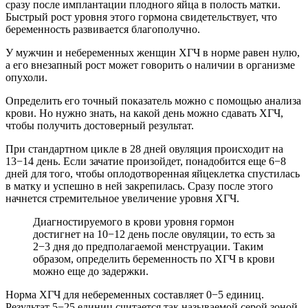
сразу после имплантации плодного яйца в полость матки.
Быстрый рост уровня этого гормона свидетельствует, что
беременность развивается благополучно.
У мужчин и небеременных женщин ХГЧ в норме равен нулю,
а его внезапный рост может говорить о наличии в организме
опухоли.
Определить его точный показатель можно с помощью анализа
крови. Но нужно знать, на какой день можно сдавать ХГЧ,
чтобы получить достоверный результат.
При стандартном цикле в 28 дней овуляция происходит на
13−14 день. Если зачатие произойдет, понадобится еще 6−8
дней для того, чтобы оплодотворенная яйцеклетка спустилась
в матку и успешно в ней закрепилась. Сразу после этого
начнется стремительное увеличение уровня ХГЧ.
Диагностируемого в крови уровня гормон
достигнет на 10−12 день после овуляции, то есть за
2−3 дня до предполагаемой менструации. Таким
образом, определить беременность по ХГЧ в крови
можно еще до задержки.
Норма ХГЧ для небеременных составляет 0−5 единиц.
Результат 5−25 единиц считается так называемой серой зоной,