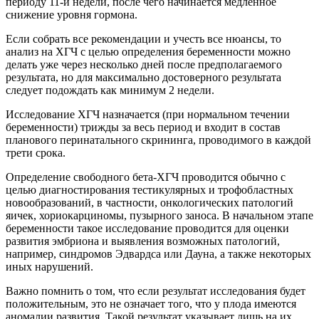
периоду 11-й недели, после чего начинается медленное
снижение уровня гормона.
Если собрать все рекомендации и учесть все нюансы, то
анализ на ХГЧ с целью определения беременности можно
делать уже через несколько дней после предполагаемого
результата, но для максимально достоверного результата
следует подождать как минимум 2 недели.
Исследование ХГЧ назначается (при нормальном течении
беременности) трижды за весь период и входит в состав
планового перинатального скрининга, проводимого в каждой
трети срока.
Определение свободного бета-ХГЧ проводится обычно с
целью диагностирования тестикулярных и трофобластных
новообразований, в частности, онкологических патологий
яичек, хориокарциномы, пузырного заноса. В начальном этапе
беременности такое исследование проводится для оценки
развития эмбриона и выявления возможных патологий,
например, синдромов Эдвардса или Дауна, а также некоторых
иных нарушений.
Важно помнить о том, что если результат исследования будет
положительным, это не означает того, что у плода имеются
аномалии развития. Такой результат указывает лишь на их