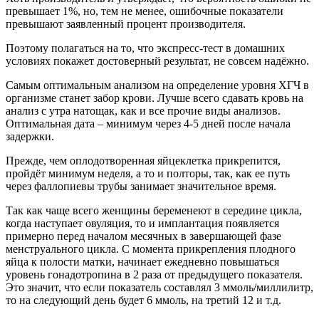
превышает 1%, но, тем не менее, ошибочные показатели
превышают заявленный процент производителя.
Поэтому полагаться на то, что экспресс-тест в домашних
условиях покажет достоверный результат, не совсем надёжно.
Самым оптимальным анализом на определение уровня ХГЧ в
организме станет забор крови. Лучше всего сдавать кровь на
анализ с утра натощак, как и все прочие виды анализов.
Оптимальная дата – минимум через 4-5 дней после начала
задержки.
Прежде, чем оплодотворенная яйцеклетка прикрепится,
пройдёт минимум неделя, а то и полторы, так, как ее путь
через фаллопиевы трубы занимает значительное время.
Так как чаще всего женщины беременеют в середине цикла,
когда наступает овуляция, то и имплантация появляется
примерно перед началом месячных в завершающей фазе
менструального цикла. С момента прикрепления плодного
яйца к полости матки, начинает ежедневно повышаться
уровень гонадотропина в 2 раза от предыдущего показателя.
Это значит, что если показатель составлял 3 ммоль/миллилитр,
то на следующий день будет 6 ммоль, на третий 12 и т.д.