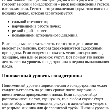
говорит высокий гонадотропин – риск возникновения гестоза
или эклампсии. Гестоз – это усложненная форма токсикоза на
поздних сроках, которая характеризуется:
сильной отечностью;
нарушением в работе почек;
резкой прибавке веса;
повышением артериального давления.
Если вовремя не начать лечить гестоз, то в динамике он
вызовет эклампсию, которая характеризуется судорожным
припадком. Если вовремя не оказать медицинскую помощь
женщине, она или ее ребенок умрут. Вот почему так важно
делать тест на уровень гонадотропина в период вынашивания
плода.
Пониженный уровень гонадотрпина
Пониженный уровень хорионического гонадотропина может
свидетельствовать на ранних сроках после задержки о
внематочном прикреплении плода. Если плодное яйцо
расположилось не там, где нужно, то в любом случае будет
сделан аборт, иначе женщина рискует в дальнейшем умереть
от разрыва яичника или фаллопиевой трубы. Низкий уровень