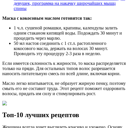
девушек, программа на накачку широчайших мышц
спины
Маска с кокосовым маслом готовится так:
1 ч.л. сушеной ромашки, крапивы, календулы залить
одним стаканом кипящей воды. Подождать 30 минут и
процедить через марлю.
50 мл настоя соединить с 1 ст.л. растопленного
кокосового масла, держать на волосах 30 минут.
Проводить эту процедуру 2-3 раза в неделю.
Если имеется склонность к жирности, то маска распределяется
только на пряди. Для остальных типов волос разрешается
наносить питательную смесь по всей длине, включая корни.
Масло легко впитывается, не образует жирную пенку, поэтому
смыть его не составит труда. Этот рецепт поможет оздоровить
волосы, придать им силу и стимулировать рост.
Топ-10 лучших рецептов
Женщина всегда хочет выглядеть красиво и ухожено. Основу