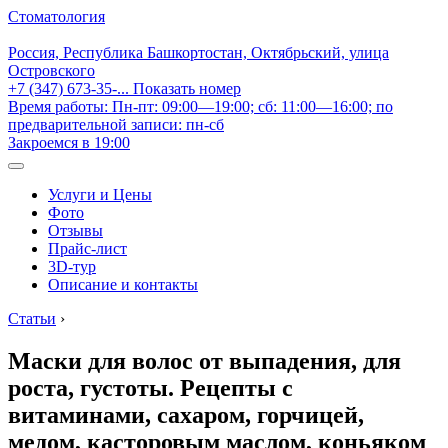
Стоматология
Россия, Республика Башкортостан, Октябрьский, улица
Островского
+7 (347) 673-35-...
Показать номер
Время работы: Пн-пт: 09:00—19:00; сб: 11:00—16:00; по
предварительной записи: пн-сб
Закроемся в 19:00
Услуги и Цены
Фото
Отзывы
Прайс-лист
3D-тур
Описание и контакты
Статьи
›
Маски для волос от выпадения, для
роста, густоты. Рецепты с
витаминами, сахаром, горчицей,
медом, касторовым маслом, коньяком