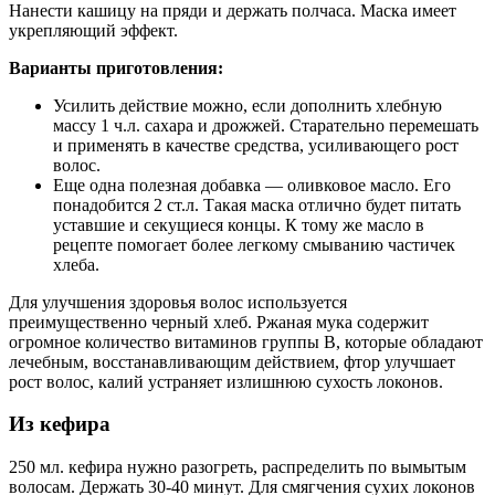
Нанести кашицу на пряди и держать полчаса. Маска имеет
укрепляющий эффект.
Варианты приготовления:
Усилить действие можно, если дополнить хлебную
массу 1 ч.л. сахара и дрожжей. Старательно перемешать
и применять в качестве средства, усиливающего рост
волос.
Еще одна полезная добавка — оливковое масло. Его
понадобится 2 ст.л. Такая маска отлично будет питать
уставшие и секущиеся концы. К тому же масло в
рецепте помогает более легкому смыванию частичек
хлеба.
Для улучшения здоровья волос используется
преимущественно черный хлеб. Ржаная мука содержит
огромное количество витаминов группы В, которые обладают
лечебным, восстанавливающим действием, фтор улучшает
рост волос, калий устраняет излишнюю сухость локонов.
Из кефира
250 мл. кефира нужно разогреть, распределить по вымытым
волосам. Держать 30-40 минут. Для смягчения сухих локонов