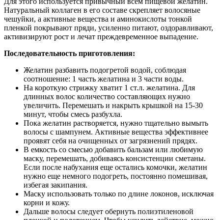
Для этого используется привычный всем пищевой желатин.
Натуральный коллаген в его составе скрепляет волосяные
чешуйки, а активные вещества и аминокислоты тонкой
пленкой покрывают пряди, усиленно питают, оздоравливают,
активизируют рост и лечат преждевременное выпадение.
Последовательность приготовления:
Желатин разбавить подогретой водой, соблюдая
соотношение: 1 часть желатина и 3 части воды.
На короткую стрижку хватит 1 ст.л. желатина. Для
длинных волос количество составляющих нужно
увеличить. Перемешать и накрыть крышкой на 15-30
минут, чтобы смесь разбухла.
Пока желатин растворяется, нужно тщательно вымыть
волосы с шампунем. Активные вещества эффективнее
проявят себя на очищенных от загрязнений прядях.
В емкость со смесью добавить бальзам или любимую
маску, перемешать, добиваясь консистенции сметаны.
Если после набухания еще остались комочки, желатин
нужно еще немного подогреть, постоянно помешивая,
избегая закипания.
Маску использовать только по длине локонов, исключая
корни и кожу.
Дальше волосы следует обернуть полиэтиленовой