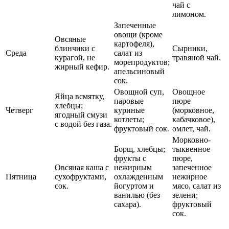
чай с
лимоном.
Запеченные
овощи (кроме
Овсяные
картофеля),
блинчики с
Сырники,
Среда
салат из
курагой, не
травяной чай.
морепродуктов;
жирный кефир.
апельсиновый
сок.
Овощной суп,
Овощное
Яйца всмятку,
паровые
пюре
хлебцы;
Четверг
куриные
(морковное,
ягодный смузи
котлеты;
кабачковое),
с водой без газа.
фруктовый сок.
омлет, чай.
Морковно-
Борщ, хлебцы;
тыквенное
фрукты с
пюре,
Овсяная каша с
нежирным
запеченное
Пятница
сухофруктами,
охлажденным
нежирное
сок.
йогуртом и
мясо, салат из
ванилью (без
зелени;
сахара).
фруктовый
сок.