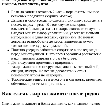
с жиром, стоит учесть, что:
Если до занятия осталось 2 часа – пора съесть немного
белковых продуктов (курицу, молоко).
Дышать нужно всегда по одному принципу: вдох делать
носом, выдох – ртом. В этом случае кислорода
вдыхается больше, а значит и жиры окисляются лучше.
Следует менять набор упражнений, увлекаясь новыми
методиками и давая встряску организму. Но нельзя
доводить разнообразие до хаоса, выполнять нужно
только полные курсы упражнений.
Полезно усердно работать в спортзале в последние дни
перед менструацией. В это время организм расстается с
накопленными жирами в 3 раза быстрее.
Для похудения применяют природные
«жиросжигатели»: цитрусовые, ананасы, зеленый чай,
специи, имбирь. Но все же добавлять их стоит
понемногу, чтобы не навредить.
Токсические вещества в алкоголе и сигаретах замедляют
обменные процессы в организме.
Как сжечь жир на животе после родов
Сжечь жир на животе и боках женщине, как правило, нужно