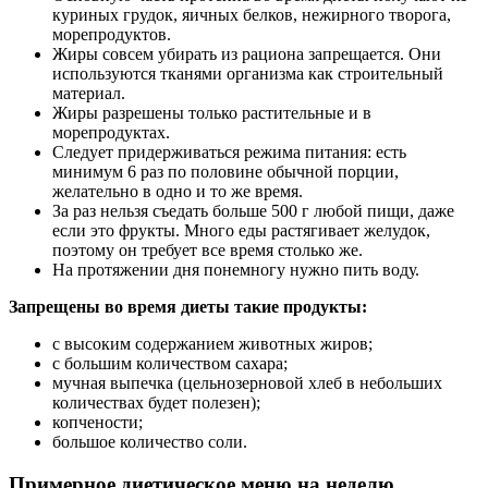
куриных грудок, яичных белков, нежирного творога,
морепродуктов.
Жиры совсем убирать из рациона запрещается. Они
используются тканями организма как строительный
материал.
Жиры разрешены только растительные и в
морепродуктах.
Следует придерживаться режима питания: есть
минимум 6 раз по половине обычной порции,
желательно в одно и то же время.
За раз нельзя съедать больше 500 г любой пищи, даже
если это фрукты. Много еды растягивает желудок,
поэтому он требует все время столько же.
На протяжении дня понемногу нужно пить воду.
Запрещены во время диеты такие продукты:
с высоким содержанием животных жиров;
с большим количеством сахара;
мучная выпечка (цельнозерновой хлеб в небольших
количествах будет полезен);
копчености;
большое количество соли.
Примерное диетическое меню на неделю