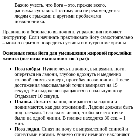
Важно учесть, что йога – это, прежде всего,
растяжка суставов. Поэтому она не рекомендуется
людям с грыжами и другими проблемами
позвоночника.
Правильно и безопасно выполнять упражнения поможет
инструктор. Если начинать практиковать йогу самостоятельно
– можно серьезно повредить суставы и внутренние органы.
Основные позы йоги для уменьшения жировой прослойки
живота (все позы выполняют по 5 раз):
Поза кобры
. Нужно лечь на живот, выпрямить ноги,
опереться на ладони, глубоко вдохнуть и медленно
головой тянуться вверх, прогибая позвоночник. После
достижения максимальной точки замирают на 15
секунд. На выдохе возвращаются в начальную позу.
Отдыхают 10 секунд.
Планка.
Ложатся на пол, опираются на ладони и
поднимаются, как для отжиманий. Ладони должны быть
под плечами. Тело вытягивают, чтобы все его точки
были на одной линии. В планке находятся 30 сек. – 1
мин.
Поза лодки.
Сидят на полу с выпрямленной спиной и
согнутыми ногами. Ровную спину немного наклоняют