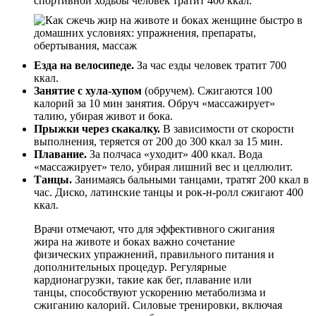
спортивной ходьбы человек тратит 400 ккал.
Езда на велосипеде.
За час езды человек тратит 700
ккал.
Занятие с хула-хупом
(обручем). Сжигаются 100
калорий за 10 мин занятия. Обруч «массажирует»
талию, убирая живот и бока.
Прыжки через скакалку.
В зависимости от скорости
выполнения, теряется от 200 до 300 ккал за 15 мин.
Плавание.
За полчаса «уходит» 400 ккал. Вода
«массажирует» тело, убирая лишний вес и целлюлит.
Танцы.
Занимаясь бальными танцами, тратят 200 ккал в
час. Диско, латинские танцы и рок-н-ролл сжигают 400
ккал.
Врачи отмечают, что для эффективного сжигания
жира на животе и боках важно сочетание
физических упражнений, правильного питания и
дополнительных процедур. Регулярные
кардионагрузки, такие как бег, плавание или
танцы, способствуют ускорению метаболизма и
сжиганию калорий. Силовые тренировки, включая