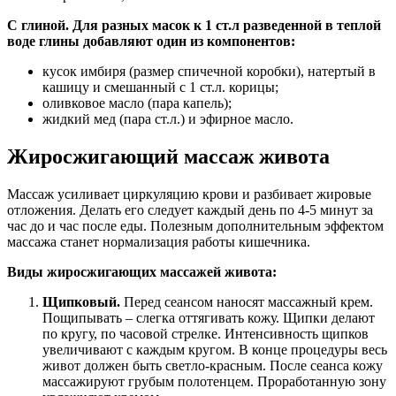
С глиной. Для разных масок к 1 ст.л разведенной в теплой
воде глины добавляют один из компонентов:
кусок имбиря (размер спичечной коробки), натертый в
кашицу и смешанный с 1 ст.л. корицы;
оливковое масло (пара капель);
жидкий мед (пара ст.л.) и эфирное масло.
Жиросжигающий массаж живота
Массаж усиливает циркуляцию крови и разбивает жировые
отложения. Делать его следует каждый день по 4-5 минут за
час до и час после еды. Полезным дополнительным эффектом
массажа станет нормализация работы кишечника.
Виды жиросжигающих массажей живота:
Щипковый.
Перед сеансом наносят массажный крем.
Пощипывать – слегка оттягивать кожу. Щипки делают
по кругу, по часовой стрелке. Интенсивность щипков
увеличивают с каждым кругом. В конце процедуры весь
живот должен быть светло-красным. После сеанса кожу
массажируют грубым полотенцем. Проработанную зону