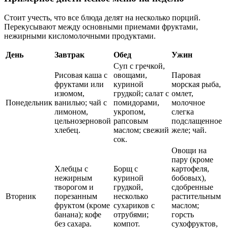
Стоит учесть, что все блюда делят на несколько порций.
Перекусывают между основными приемами фруктами,
нежирными кисломолочными продуктами.
День
Завтрак
Обед
Ужин
Суп с гречкой,
Рисовая каша с
овощами,
Паровая
фруктами или
куриной
морская рыба,
изюмом,
грудкой; салат с
омлет,
Понедельник
ванилью; чай с
помидорами,
молочное
лимоном,
укропом,
слегка
цельнозерновой
рапсовым
подслащенное
хлебец.
маслом; свежий
желе; чай.
сок.
Овощи на
пару (кроме
Хлебцы с
Борщ с
картофеля,
нежирным
куриной
бобовых),
творогом и
грудкой,
сдобренные
Вторник
порезанным
несколько
растительным
фруктом (кроме
сухариков с
маслом;
банана); кофе
отрубями;
горсть
без сахара.
компот.
сухофруктов,