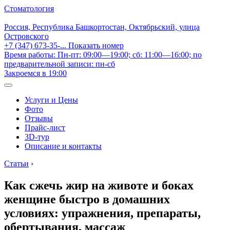
Стоматология
Россия, Республика Башкортостан, Октябрьский, улица
Островского
+7 (347) 673-35-...
Показать номер
Время работы: Пн-пт: 09:00—19:00; сб: 11:00—16:00; по
предварительной записи: пн-сб
Закроемся в 19:00
Услуги и Цены
Фото
Отзывы
Прайс-лист
3D-тур
Описание и контакты
Статьи
›
Как сжечь жир на животе и боках
женщине быстро в домашних
условиях: упражнения, препараты,
обертывания, массаж