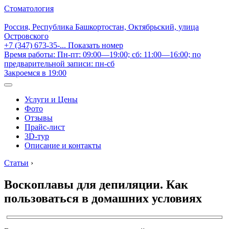
Стоматология
Россия, Республика Башкортостан, Октябрьский, улица
Островского
+7 (347) 673-35-...
Показать номер
Время работы: Пн-пт: 09:00—19:00; сб: 11:00—16:00; по
предварительной записи: пн-сб
Закроемся в 19:00
Услуги и Цены
Фото
Отзывы
Прайс-лист
3D-тур
Описание и контакты
Статьи
›
Воскоплавы для депиляции. Как
пользоваться в домашних условиях