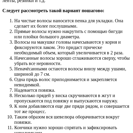
ленты, резинки и т.д.
Следует рассмотреть такой вариант пошагово:
На чистые волосы наносится пенка для укладки. Она
сделает их более послушными.
Прямые волосы нужно накрутить с помощью бигуди
или плойки большого диаметра.
Волосы на макушке головы начесываются у корня и
фиксируются лаком. Это придаст прическе
необходимый объем, который увеличивается в 2 раза.
Начесанные волосы хорошо сглаживаются сверху, чтобы
убрать все неровности.
Неначёсанными остаются волосы внизу между ушами,
шириной до 7 см.
Одна прядь волос приподнимается и закрепляется
невидимкой.
Надевается повязка.
Несколько прядей у виска скручиваются в жгут и
пропускаются под повязку и выпускаются наружу.
К ним добавляются еще две пряди рядом, и совершается
тот же процесс.
Таким образом вся шевелюра оборачивается вокруг
повязки.
Кончики нужно хорошо спрятать и зафиксировать
невидимками.