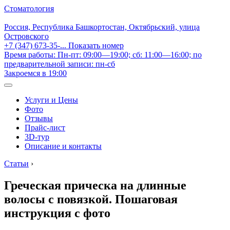
Стоматология
Россия, Республика Башкортостан, Октябрьский, улица
Островского
+7 (347) 673-35-...
Показать номер
Время работы: Пн-пт: 09:00—19:00; сб: 11:00—16:00; по
предварительной записи: пн-сб
Закроемся в 19:00
Услуги и Цены
Фото
Отзывы
Прайс-лист
3D-тур
Описание и контакты
Статьи
›
Греческая прическа на длинные
волосы с повязкой. Пошаговая
инструкция с фото