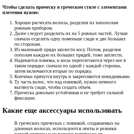
Чтобы сделать прическу в греческом стиле с элементами
плетения нужно:
Хорошо расчесать волосы, разделив их напополам
ровным пробором.
Далее следует разделить их на 5 ровных частей. Лучше
сначала отделить одну поменьше сзади и две больших
по сторонам.
Из маленькой пряди заплести косу. Потом, разделив
пополам каждую их больших прядей, тоже заплести.
Надевается повязка, и косы переплетаются через нее в
таком порядке: сначала по одной с каждой стороны,
затем включаются вторые по порядку.
Кончики прячутся внутрь и закрепляются невидимками.
Ту часть волос, что над повязкой, нужно немного
вытянуть сзади, чтобы создать объем.
Прическа довольно устойчивая и не требует сильной
фиксации.
Какие еще аксессуары использовать
В греческих прическах с повязкой, создаваемых на
длинных волосах, используются ленты и резинки
разной ширины и из разного материала: от