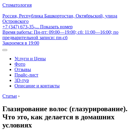
Стоматология
Россия, Республика Башкортостан, Октябрьский, улица
Островского
+7 (347) 673-35-...
Показать номер
Время работы: Пн-пт: 09:00—19:00; сб: 11:00—16:00; по
предварительной записи: пн-сб
Закроемся в 19:00
Услуги и Цены
Фото
Отзывы
Прайс-лист
3D-тур
Описание и контакты
Статьи
›
Глазирование волос (глазурирование).
Что это, как делается в домашних
условиях