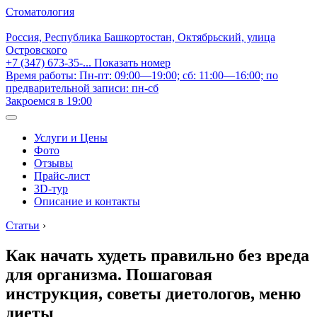
Стоматология
Россия, Республика Башкортостан, Октябрьский, улица
Островского
+7 (347) 673-35-...
Показать номер
Время работы: Пн-пт: 09:00—19:00; сб: 11:00—16:00; по
предварительной записи: пн-сб
Закроемся в 19:00
Услуги и Цены
Фото
Отзывы
Прайс-лист
3D-тур
Описание и контакты
Статьи
›
Как начать худеть правильно без вреда
для организма. Пошаговая
инструкция, советы диетологов, меню
диеты