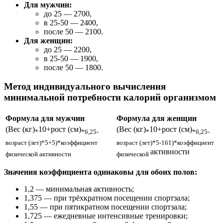
Для мужчин:
до 25 — 2700,
в 25-50 — 2400,
после 50 — 2100.
Для женщин:
до 25 — 2200,
в 25-50 — 1900,
после 50 — 1800.
Метод индивидуального вычисления
минимальной потребности калорий организмом
Формула для мужчин
Формула для женщин
(Вес (кг)
10+рост (см)
(Вес (кг)
10+рост (см)
*
*6,25-
*
*6,25-
возраст (лет)*5+5)*коэффициент
возраст (лет)*5-161)*коэффициент
активности
физической активности
физической
Значения коэффициента одинаковы для обоих полов:
1,2 — минимальная активность;
1,375 — при трёхкратном посещении спортзала;
1,55 — при пятикратном посещении спортзала;
1,725 — ежедневные интенсивные тренировки;