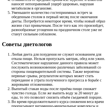
наносят непоправимый ущерб здоровью, нарушая
метаболизм в организме.
Уменьшите количество гостеприимных встреч за
обеденным столом в первый месяц после окончания
диеты. Потребуется некоторое время, чтобы новый образ
жизни стал привычным. После того как это произойдет,
разнообразные угощения на праздничном столе уже не
станут сильным соблазном.
Советы диетологов
Любая диета для похудения не служит основанием для
отказа пищи. Нельзя пропускать завтрак, обед или ужин.
Систематическое нарушение данного правила может
послужить возникновению различных заболеваний со
стороны пищеварительной системы. Также вероятны
нервные срывы, результатом которых может стать
переедание и утрата полученного прогресса в борьбе с
жировыми отложениями.
Выпитый стакан воды после приёма пищи снижает
чувство голода. Если же выпить воду за 20 минут до
еды, то это позволит снизить объём съедаемой порции.
Во время продолжительного курса снижения веса врачи
прописывают витаминно-минеральные комплексы и