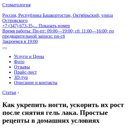
Стоматология
Россия, Республика Башкортостан, Октябрьский, улица
Островского
+7 (347) 673-35-...
Показать номер
Время работы: Пн-пт: 09:00—19:00; сб: 11:00—16:00; по
предварительной записи: пн-сб
Закроемся в 19:00
Услуги и Цены
Фото
Отзывы
Прайс-лист
3D-тур
Описание и контакты
Статьи
›
Как укрепить ногти, ускорить их рост
после снятия гель лака. Простые
рецепты в домашних условиях